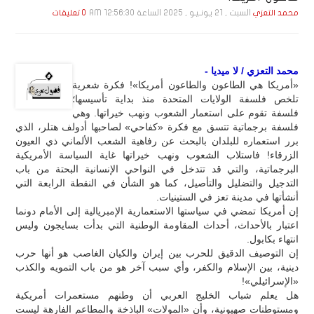
السبت , 21 يـونـيـو , 2025 الساعة 12:56:30 AM
محمد التعزي
0 تعليقات
محمد التعزي / لا ميديا -
«أمريكا هي الطاعون والطاعون أمريكا»! فكرة شعرية
تلخص فلسفة الولايات المتحدة منذ بداية تأسيسها؛
فلسفة تقوم على استعمار الشعوب ونهب خيراتها. وهي
فلسفة برجماتية تتسق مع فكرة «كفاحي» لصاحبها أدولف هتلر، الذي
برر استعماره للبلدان بالبحث عن رفاهية الشعب الألماني ذي العيون
الزرقاء! فاستلاب الشعوب ونهب خيراتها غاية السياسة الأمريكية
البرجماتية، والتي قد تتدخل في النواحي الإنسانية البحتة من باب
التدجيل والتضليل والتأصيل، كما هو الشأن في النقطة الرابعة التي
أنشأتها في مدينة تعز في الستينيات.
إن أمريكا تمضي في سياستها الاستعمارية الإمبريالية إلى الأمام دونما
اعتبار بالأحداث، أحداث المقاومة الوطنية التي بدأت بسايجون وليس
انتهاء بكابول.
إن التوصيف الدقيق للحرب بين إيران والكيان الغاصب هو أنها حرب
دينية، بين الإسلام والكفر، وأي سبب آخر هو من باب التمويه والكذب
«الإسرائيلي»!
هل يعلم شباب الخليج العربي أن وطنهم مستعمرات أمريكية
ومستوطنات صهيونية، وأن «المولات» الباذخة والمطاعم الفارهة ليست