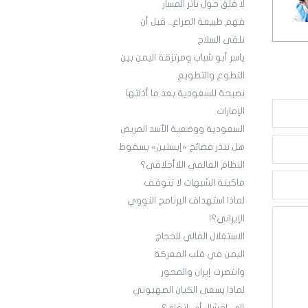
لا قلق حول تأثر المسار
فهم طبيعة الصراع.. قبل أن
نلقي السلاح
ياسر أبو شباب ومرتزقة اليمن بين
التطوع والتطويع
نصيحة للسعودية بعد ما أذلتها
الإمارات
السعودية ووضعية الأسد المريض
هل تنذر فضائح «إبستين» بسقوط
النظام العالمي اللاأخلاقي؟
ماكينة الشبهات لا تتوقف
لماذا استهداف البرنامج النووي
الإيراني؟!
‏الاستغلال المالي للحجاج
اليمن في قلب المعركة
‏لماذا يسعى الكيان الصهيوني