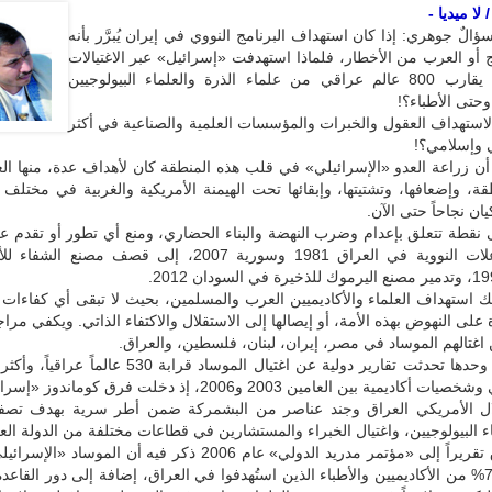
لا ميديا -
سؤالٌ جوهري: إذا كان استهداف البرنامج النووي في إيران يُبرَّر بأنه
ج أو العرب من الأخطار، فلماذا استهدفت «إسرائيل» عبر الاغتيالات
والتصفية ما يقارب 800 عالم عراقي من علماء الذرة والعلماء البيولوجيين
وحتى الأطباء؟!
لاستهداف العقول والخبرات والمؤسسات العلمية والصناعية في أكثر
 وإسلامي؟!
أن زراعة العدو «الإسرائيلي» في قلب هذه المنطقة كان لأهداف عدة، منها ا
ة، وإضعافها، وتشتيتها، وإبقائها تحت الهيمنة الأمريكية والغربية في مختلف 
ان نجاحاً حتى الآن.
نقطة تتعلق بإعدام وضرب النهضة والبناء الحضاري، ومنع أي تطور أو تقدم ع
تدمير المفاعلات النووية في العراق 1981 وسورية 2007، إلى قصف مصنع
 استهداف العلماء والأكاديميين العرب والمسلمين، بحيث لا تبقى أي كفاءات 
على النهوض بهذه الأمة، أو إيصالها إلى الاستقلال والاكتفاء الذاتي. ويكفي مراج
ن اغتالهم الموساد في مصر، إيران، لبنان، فلسطين، والعراق.
أستاذ جامعي وشخصيات أكاديمية بين العامين 2003 و2006، إذ دخلت فرق كوما
ال الأمريكي العراق وجند عناصر من البشمركة ضمن أطر سرية بهدف تصفي
اء البيولوجيين، واغتيال الخبراء والمستشارين في قطاعات مختلفة من الدولة العر
وقدّم العراق تقريراً إلى «مؤتمر مدريد الدولي» عام 2006 ذكر فيه أن الموس
من اغتيال 74% من الأكاديميين والأطباء الذين استُهدفوا في العراق، إضافة إلى دور القا