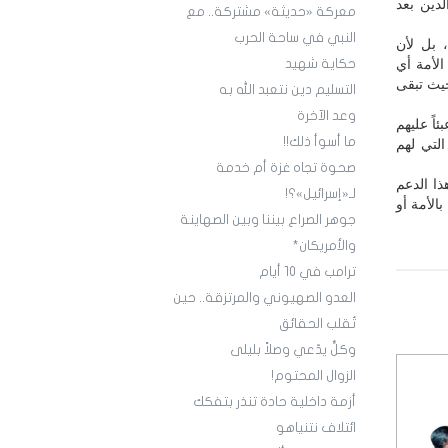
دين بعد
معركة «حديثة» مشتركة.. مع
النبي في ساحة الحرب
 بل لأن
الأمة أي
حكاية شهيد
حيث تبقى
التسليم دين نتعبد الله به
‏وعد الآخرة
اً عليهم
ما أسوأ ذلك!!
 التي لهم
صحوة تجاه غزة أم خدمة
ذا الدعم
لـ«إسرائيل»؟!
الأمة أو
‏جوهر الصراع بيننا وبين الصهاينة
والأمريكان*
‏ترامب في 10 أيام
العدو الصهيوني والمرتزقة.. حين
تُقلب الحقائق
وكلٌّ يدّعي وصلاً بليلى
الزوال المحتوم!
أزمة داخلية حادة تنذر بتفكك
ائتلاف نتنياهو