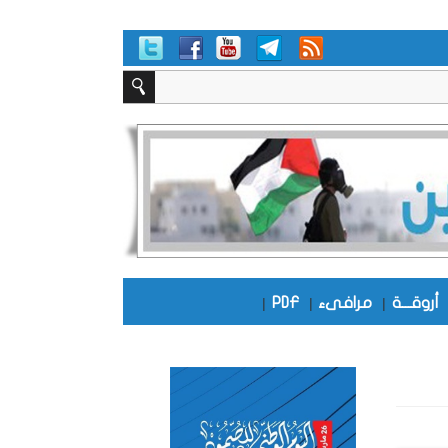
أروقـــة
|
مرافىء
|
PDF
|