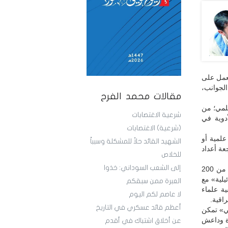
لعمل على
الجوانب،
مقالات محمد الفرح
لمي؛ من
شرعية الاغتصابات
 الشفاء للأدوية في
(شرعية) الاغتصابات
علمية أو
الشهيد القائد حلاً للمشكلة وسبباً
عة أعداد
للخلاص
إلى الشعب السوداني: خذوا
ففي العراق وحدها تحدثت تقارير دولية عن اغتيال الموساد قرابة 530 عالماً عراقياً، وأكثر من 200
ندوز «إسرائيلية» مع
العبرة ممن سبقكم
ة علماء
لا عاصم لكم اليوم
اقية.
أعظم قائد عسكري في التاريخ
اد «الإسرائيلي» تمكن
عدة وداعش
عن أخلاق اشتباك في أقدم