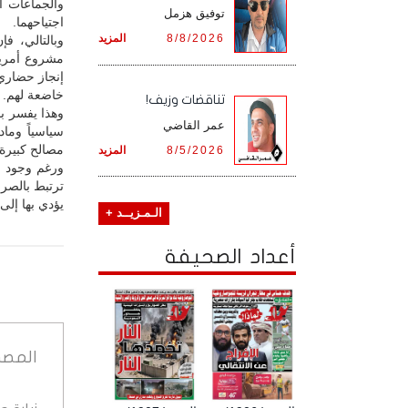
والجماعات ا
توفيق هزمل
اجتياحهما.
8/8/2026
المزيد
وبالتالي، ف
مشروع أمريك
إنجاز حضاري،
خاضعة لهم.
تناقضات وزيف!
وهذا يفسر بو
عمر القاضي
سياسياً ومادي
مصالح كبيرة 
8/5/2026
المزيد
ورغم وجود عد
ترتبط بالصرا
يؤدي بها إلى 
الـمـزيــد +
أعداد الصحيفة
المصد