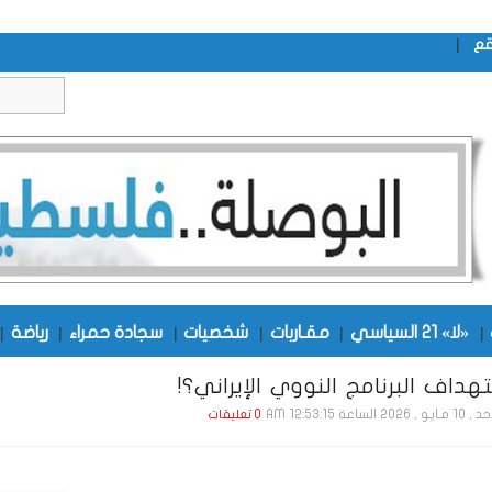
|
قع
|
«لا» 21 السياسي
|
مقـاربات
|
شخصيات
|
سجادة حمراء
|
رياضة
|
تهداف البرنامج النووي الإيراني؟!
ـو , 2026 الساعة 12:53:15 AM
0 تعليقات