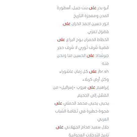
أبو بدر
على
بنت جبيل..أسطورة
المدن ومعجزة التاريخ
انور حسين احمد الخزان
على
فضول تعزي
الخطاط الحمران بوح اليراع
على
قضية شرف ثوري لا شرف حجر
جبرشداد
على
الحسين منا ونحن
منه
jbr.sh
على
كل زمان عاشوراء
وكل أرض كربلاء
إبراهيم
على
هروب «إسرائيل» من
الفشل إلى الجحيم
يحيى يحيى محمد الحملي
على
فجوة خطيرة في ثقافة الشباب
العربي
جلال سعيد صدام الجهلاني
على
تاريخ التدخلات العدوانية