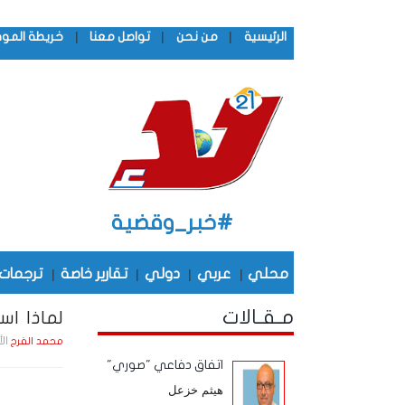
|
|
|
الرئيسية
من نحن
تواصل معنا
خريطة المو
#خبر_وقضية
محلي
|
عربي
|
دولي
|
تقارير خاصة
|
ترجمات
مـقـالات
لماذا اس
الأحد , 10 مـاي
محمد الفرح
اتفاق دفاعي "صوري"
هيثم خزعل