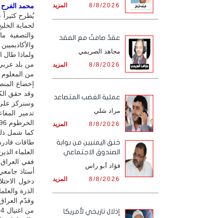
8/8/2026
المزيد
محمد الفرح / 
يُطرح كثيراً 
لحماية الخلي
عقدٌ صامتٌ مع الفقد
والأكاديميين 
مجاهد الصريمي
ولماذا طال ا
من بلد عربي
8/8/2026
المزيد
من المعلوم 
إخضاع المنطق
وقد حقق الكي
‏عملية الغضب المتصاعد
وسنركز على 
مراد شلي
الخرطوم 1996، وتدمير مصنع اليرموك للذخيرة في السودان 2012.
8/8/2026
المزيد
كما شمل ذلك
طاقات قادرة 
خنق اليمنيين من بوابة
العلماء الذي
الصندوق الاجتماعي
فؤاد أبو راس
8/8/2026
المزيد
دخول الاحتل
الذرة والعلم
إذلال تاريخي لأمريكا