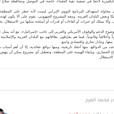
لتكفيرية لاحقاً في تصفية بقية العلماء، خاصة في الموصل ومحافظة صلاح ال
إن محاولة استهداف البرنامج النووي الإيراني ليست لأنه خطر على المنطقة،
ا وبعض البلدان الغربية، ومعه المشروع الصهيوني، يقوم على ألا يكون لهذه 
 وألا تمتلك أي خبرات أو كفاءات أو قدرات أو أسلحة تمكنها من الاستقلال، ب
ضوح الدعم والوقوف الأمريكي والغربي إلى جانب «إسرائيل»، مع أنه يمثل عبئ
اً وأخلاقياً وقانونياً، فيما هم يفرّطون بعلاقاتهم مع البلدان العربية والإسلامية
معها، وتبادل تجاري واقتصادي واسع.
د من الدوافع، منها أحقاد تاريخية، ومنها دوافع عقائدية، إلا أن أهم أسباب ه
ع الحضاري، وبإبقاء الهيمنة على المنطقة، وتعطيل أي مشروع يمكن أن ينهض ب
الاستقلال.
ر
محمد الفرح