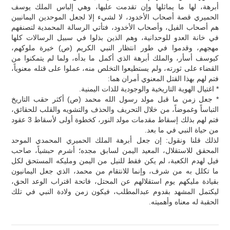
أبرهة، لها ما يماثلها وإن تقدمت عليها، وهي إلباس الملك يوسف
الحميري قصة أصحاب الأخدود، لا لشيء إلا لجعل الموحدين اليمانيين
هم أصحاب الفيل، وأصحاب الأخدود، فتأتي الرسالة المحمدية لتصنفهم
في خانة العدو للوحدانية، وهم الذين بذلوا في سبيل الرسالات كلها
مهجهم، وقدموا في طور انتظار النبي الكريم (ص) خيرة ملوكهم،
كيوسف أسأر، والملك أبرهة الذي أكمل ما بدأه، ولما لم يتمكنوا من
القضاء على ثورته، ولم يستطيعوا التخلص منه، عملوا على قتله معنوياً،
فتم لهم بهذا القتل المعنوي أمران هما:
* اغتيال الهوية التاريخية والوجودية للذات اليمنية.
* جعل زمن ما قبل مولد رسول الله محمد (ص) أكثر حقب التاريخ
التباساً وغموضاً، من خلال التحريف والحذف والتشويه والقلب للحقائق،
فتم لهم بذلك إسقاط مقدمات مولد النور، كخطوة أولى لأسقاط 3 عقود
من حياة النبي في ما بعد.
لذلك قلنا ونقول: إن جعل أبرهة الملك الحميري المحمدي الموحد
المحقق للاستقلال، المعيد اليمن لسابق مجده؛ أشرم حبشياً، صاحب
فيل لهدم الكعبة، لم يكن فقط للنيل من اليمن ومليكه المستحق لكل
ما تكلل به من شرف، وإنما للانتقام من محمد، الذي جعل اليمانيون
بقيادة مليكهم يوم استقلالهم عن المحتل، فاتحة اقتراب الوعد الحق،
ليكتمل المشهد بقدوم عبدالمطلب، فيكون زمن ولادة النبي في تلك
الحقبة له معناه وأهميته.