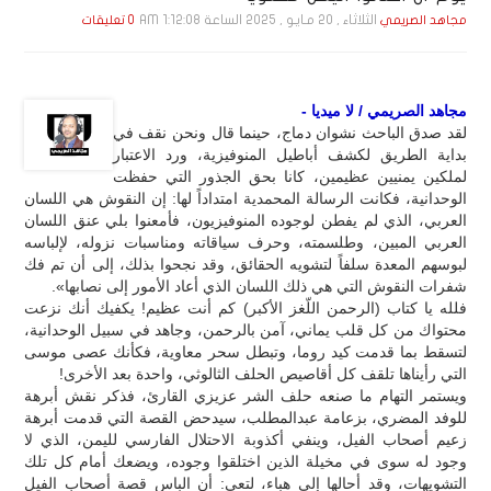
الثلاثاء , 20 مـايـو , 2025 الساعة 1:12:08 AM
مجاهد الصريمي
0 تعليقات
مجاهد الصريمي / لا ميديا -
لقد صدق الباحث نشوان دماج، حينما قال ونحن نقف في
بداية الطريق لكشف أباطيل المنوفيزية، ورد الاعتبار
لملكين يمنيين عظيمين، كانا بحق الجذور التي حفظت
الوحدانية، فكانت الرسالة المحمدية امتداداً لها: إن النقوش هي اللسان
العربي، الذي لم يفطن لوجوده المنوفيزيون، فأمعنوا بلي عنق اللسان
العربي المبين، وطلسمته، وحرف سياقاته ومناسبات نزوله، لإلباسه
لبوسهم المعدة سلفاً لتشويه الحقائق، وقد نجحوا بذلك، إلى أن تم فك
شفرات النقوش التي هي ذلك اللسان الذي أعاد الأمور إلى نصابها».
فلله يا كتاب (الرحمن اللّغز الأكبر) كم أنت عظيم! يكفيك أنك نزعت
محتواك من كل قلب يماني، آمن بالرحمن، وجاهد في سبيل الوحدانية،
لتسقط بما قدمت كيد روما، وتبطل سحر معاوية، فكأنك عصى موسى
التي رأيناها تلقف كل أقاصيص الحلف الثالوثي، واحدة بعد الأخرى!
ويستمر التهام ما صنعه حلف الشر عزيزي القارئ، فذكر نقش أبرهة
للوفد المضري، بزعامة عبدالمطلب، سيدحض القصة التي قدمت أبرهة
زعيم أصحاب الفيل، وينفي أكذوبة الاحتلال الفارسي لليمن، الذي لا
وجود له سوى في مخيلة الذين اختلقوا وجوده، ويضعك أمام كل تلك
التشويهات، وقد أحالها إلى هباء، لتعي: أن الباس قصة أصحاب الفيل