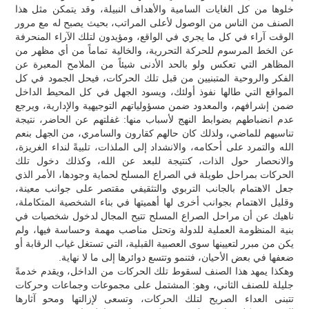
خلوها من كل الغايات السامية والأهداف النبيلة، وقد يتمكن مثل هذا
الصنف من الناس من الوصول لأعلى المراتب، بحيث يصبح له مع مرور
الوقت آراء في كل ما يجري في الواقع، ومؤيدون لتلك الآراء المنحرفة
عن الخط المرسوم للحركة التحررية، والخالية تماماً من أي مظهر من
المظاهر التي تعكس ولو بالحد الأدنى شيئاً من الملامح المعبرة عن
الفكر والروحية المتبنيين من قبل تلك الحركات، فيحل الجمود في كل
المواقع التي طالها نفوذ أولئك، ويسود الجهل في كل المحيط الداخل
ضمن إشرافهم، والمعدود ضمن مسؤولياتهم التوجيهية والإدارية، ويرجع
عدم انضباطهم بضوابط النهج لأسباب منها: غفلتهم عن الحاضر، نتيجة
تناسيهم للماضي، ولذلك كان حالهم كقارون والسامري، من الجهل بنعم
الله والتمرد على أحكامه، والانشداد إلى الملذات، تلبيةً لنداء الغريزة،
والانحصار حول الذات، كنتيجة للبعد عن الله، وكذلك دخول تلك
الحركات بمراحل طويلة في الصراع المسلح لحماية وجودها، الأمر الذي
جعل الاهتمام بالجانب التربوي والتثقيفي مقتصر على جوانب معينة،
وقليل الاهتمام بجوانب أخرى لها أهميتها في بناء الشخصية المتكاملة،
ناهيك عن أن مراحل الصراع المسلح تتيح المجال لدخول شخصيات في
بنية المنظومة العملية للدولة وتحتل مناصب مهمة وحساسة فيها، ولم
يكن من مبرر لتعيينها سوى العصبية القبلية، التي تستغل غياب الرقابة أو
ضعفها في بعض الأحيان، فتنمو وتتسع دوائرها إلى ما لا نهاية.
وهكذا يمهد هذا الصنف لسقوط تلك الحركات من الداخل، ويقدم خدمةً
جليلة للصنف الثاني، وهو: المشتمل على مجموعات وجماعات وحركات
تتبنى العداء الصريح لتلك الحركات، وتسعى لإزالتها ومحو آثارها