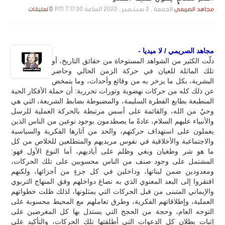
الجمعة , 2 سـبـتـمـبـر , 2022 الساعة 7:17:30 PM
مجاهد الصريمي
0 تعليقات
مجاهد الصريمي / لا ميديا -
دلّت الكثير من الشواهد المستوحاة من حقائق التاريخ، أو
تلك الماثلة للعيان في حركة الزمن الحالي وحاضر
البشرية، بكل ما يزخر به من وقائع وأحداث، وما يتمخض
عن ذلك كله من حركات نهضوية وثورات تحررية: أن حملة الأفكار الحية
المنطبعة بطابع الفطرة السليمة، والمضبوطة بضابط الشريعة، التي هي
وحيٌ من الله، والقائمة على أسس مرتبطة بالحركة العملية للرسل
والأنبياء عليهم السلام، عادةً ما يصطدمون بوجود نوعين من الناس الذين
يعملون على استهداف حركتهم، والحد من آثارها الفكرية والسياسية
والاجتماعية والأخلاقية في نفوس مريديهم والمتطلعين للخلاص من كل
ما هو شر وطغيان وبغي وظلم على أياديهم، أما النوع الأول فهو:
المشتمل على وجود صنف من الناس محسوبين على تلك الحركات،
ومعدودين ضمن لبناتها، وداخلين في كل جزءٍ من أجزائها، ولكنهم
افتقروا إلى البعد المعنوي الذي به تصاغ دواخلهم وفق المنهاج التربوي
والإيماني المتبنى من قبل الحركات التي يمثلونها، لذلك ظلت خطواتهم
العملية، وإطلاقاتهم الفكرية، وطرق تعاملهم مع المحيط محسوبة على
التوجه العام، وحجة من الحجج التي يستدل بها كل المغرضين على
إثبات بطلان كل الدعوات التي أطلقتها تلك الحركات، والتأكيد على