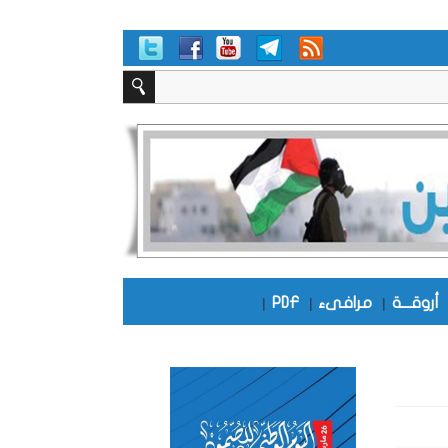
أروقـــة
|
مرافىء
|
PDF
|