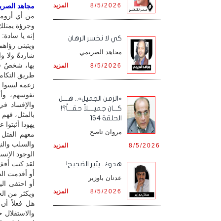
8/5/2026
المزيد
مجاهد الصريمي
من أي أرومة
وجرؤة يمتلك
إنه يا سادة:
كي لا نخسر الرهان
ويتبنى رؤاه
مجاهد الصريمي
شاردةً ولا و
بها، شخصٌ ق
8/5/2026
المزيد
طريق التكامل
زعمه ليسوا س
نفوسهم، وأو
«الزمن الجميل».. هـــل
والإفساد في
كـــان جميــــلاً حقـــاً؟!
بالمثل، فهم 
الحلقة 154
يهودا أثبتوا
مروان ناصح
معهم القتل 
والسلب والنه
8/5/2026
المزيد
الوجود الإنسا
لقد كنت أقف 
هدوءٌ.. يثير الضجيج!
أو أقدمت الج
عدنان باوزير
أو احتفى ال
8/5/2026
المزيد
ويكثر من الح
هل فعلاً أن
والاستقلال 