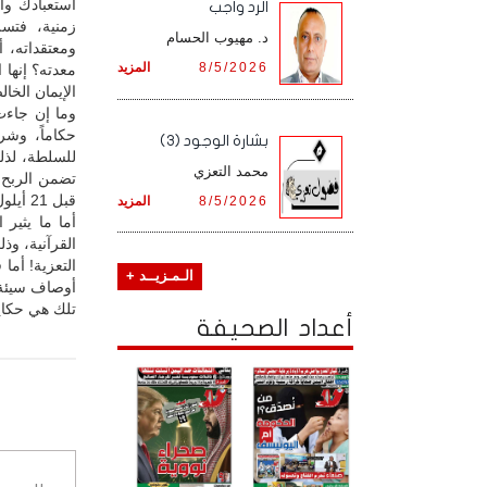
استعبادك وا
الرد واجب
زمنية، فتسل
د. مهيوب الحسام
ومعتقداته، 
8/5/2026
المزيد
معدته؟ إنها 
الإيمان الخال
وما إن جاءت
حكاماً، وشر
بشارة الوجود (3)
للسلطة، لذلك
محمد التعزي
تضمن الربح و
قبل 21 أيلول 2014، ولتذهب تضحياتنا وآمالنا ومنهجيتنا وقيمنا وقضيتنا وأهدافنا إلى الجحيم!
8/5/2026
المزيد
أما ما يثير
القرآنية، وذل
التعزية! أما
الـمـزيــد +
أوصاف سيئة
تلك هي حكاية
أعداد الصحيفة