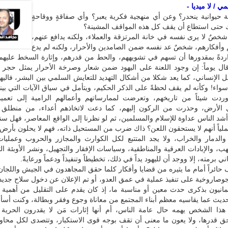
 / لا ميديا -
 حيوانية ينحدر؟ وعن أي منهجية فكرية يعبر؟ وأي صفاقةٍ ووقاحةٍ
 حتى استطاع أن يقف كل هذه المواقف المشينة؟
 شخصٌ لا يرى نفسه في خانة المرتزقة والعملاء، ولكنه يدافع عنهم،
م وأفكارهم، شخصٌ عد نفسه ضمن الصامدين والأحرار، ولكنه لم يدع
اردةً بمقدورها أن تسهم في تشويههم، والحط من قدرهم، وإثارة السخط عليهم 
ال يوماً: إن وجود اللعنة على اليهود ضمن شعار وصرخة الأحرار يمثل حجر 
 الإنساني، كما يعد شكلا من أشكال التهديد للتعايش السلمي بين البشر، فال
واء! وكأنه لم يقف لحظةً على الذكر الحكيم، ويتأمل في سياق الآيات التي بي
ردت شيئاً من تاريخهم، وتعرضت لممارساتهم وأعمالهم الرامية إلى تعميم
 الأرض، وحذرت من الركون إليهم، كما دعت لاتخاذهم أعداء، من منطلق ا
أشد الناس عداوة للإسلام والمسلمين، ثم لو نظرنا إلى الواقع المعاصر، فهل سن
 عملياً أنهم لا يستحقون اللعن؟ ذاك ضرب من المستحيل ذاته، فهم لا يحلون بأرض 
والدمار والخراب، ولا يجد المتتبع لكل الكوارث والمجازر والحروب وعمليات
ب، والإبادات العرقية والمناطقية، وسياسات الإفقار والتجهيل، ونشر الأوبئة ا
ني برمته، إلا ووجد أن لليهود يداً في ذلك، تخطيطاً وتنفيذاً ودعماً ورعايةً.
حائراً أمام ما يثيره من قضايا وأفكار كلما حقق المجاهدون في الجيش واللجان ا
وصاروخية على تنفيذ عملية في عمق العدو، أو تم الإعلان عن دخول سلاح جديد
يمانيون بذكرى حدث معين أو مناسبة ما، إذ كان يقدم على التقليل من أهمية
ديث عما يقاسيه معظم أبناء المجتمع من معاناة وجوع وفقر وبطالة، وكنت أس
 هذا الشخص يهمه حال عامة الناس، أم أنها إثارات مَن لا يقدرون الحرية و
حق قدرها، ولا يعون ما معنى أن تقف بوجه قوى الاستكبار، وتتصدى لكل محاو