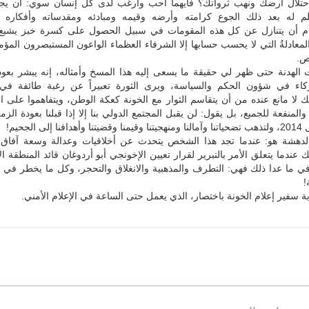
حتلال أرضك ونهب ثرواتك؟ فأيهما أحب وأرغب لدى كل إنسان سوي: أن يجو
م له بعد ذلك الجوع كرامته وأرضه وقيمه ومبادئه ومقدساته وأفكاره وإ
أم أن يتنازل عن كل هذه المقومات في سبيل الحصول على كسرة خبز يشبع 
المعادلةُ التي لا يحسب حسابها إلا الشرفاء العظماء الواعون المستبصرون المؤمن
ص.
 الهدنة حتى ظهر لي حقيقة ما يسعى إليه هذا المسخ وأمثاله، إنه يبشر بعود
كاء في شؤون الحكم والسياسة، ويرى الثورة تعبيراً عن رغبة طائفة في
 لا مانع عنده من أن يتقاسم الثوار مع الخونة كعكة الوطن، ويتفاهموا على الآ
المنفعة للجميع، بل يقول: لن يقبل المجتمع الدولي بنا إلا إذا قبلنا بعودة الزم
 الدهشة هو: عندما تجد هذا الشخص يتحدث عن أخلاقيات وعدالة وسعة آفاق 
ك عندما يتعلق الأمر بالتبرير لقرار تعيين الإخونجي أبو أردوغان قائد المنطقة ا
 في ما عدا ذلك فهي: التطرف والمذهبية والانغلاق والتحجر، وكل ما يخطر في
!
 سفير إعلام الخونة باختصار، الذي يعمل حتى الساعة في الإعلام الأمني.