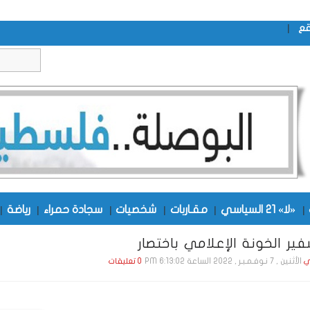
|
قع
|
«لا» 21 السياسي
|
مقـاربات
|
شخصيات
|
سجادة حمراء
|
رياضة
|
ير الخونة الإعلامي باختصار
الأثنين , 7 نـوفـمـبـر , 2022 الساعة 6:13:02 PM
ي
0 تعليقات