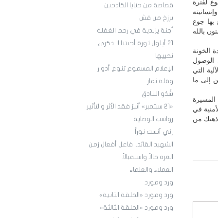
ع لفترة
قصاصة من حنايا الكادحين
نسانيته
برزخ من قش
بها جوع
أجنة يزيدية في رحم الغفلة
ون بالله
21 أيلول ثورة أحيتنا لا ذكرى
ة الخونة
نحييها
 الوصول
الإعلام المسموع تنوع أدوار
لية التي
ن إلى ما
وقلة ثمار
شَدْو البنادق
المسيرة
«21 سبتمبر» أثيرٌ فقد الأثر والتأثير
لأمنية في
 ذهنك من
رواسب الوصاية
إني آنست نوراً
الشهيد القائد.. فاعل أفعال زمن
العزة حالاً واستقبالاً
العملاء والعلماء
ورد ومورد
ورد ومورد «الحلقة الثانية»
ورد ومورد «الحلقة الثالثة»