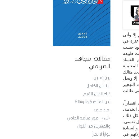
إلا وأتى
عثرة في
يهود حسب
نت طبيعة
مقالات مجاهد
 الفساد
لمعاملة
الصريمي
جد هنالك
بين زمنين..
إلا ويحل
 التهجير
الإنسان الكامل
لتي طالت
ذلك الدين القيم
بين المزاجيةِ والرسالة
نتصاراً،
 الخدمة،
رماد حرف
 كل ذلك،
«لاء».. صور قيامة الحادي
أل نفسي:
والعشرين من أيلول
السيادة
لاتهم في
ثواراً لا تجاراً