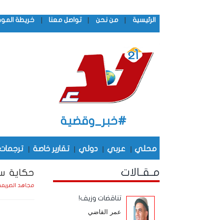
|
|
|
الرئيسية
من نحن
تواصل معنا
خريطة المو
#خبر_وقضية
محلي
|
عربي
|
دولي
|
تقارير خاصة
|
ترجمات
مـقـالات
حكاية سف
مجاهد الصريم
تناقضات وزيف!
عمر القاضي