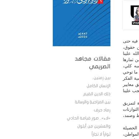
 فيه حتى
ن حقوق،
له علينا
مقالات مجاهد
ن ثمارها
شبه كلي،
الصريمي
 ما توحي
بين زمنين..
ة الفكر
ق معايير
الإنسان الكامل
جب علينا
ذلك الدين القيم
بين المزاجيةِ والرسالة
ة لتمزيق
لتوازنات
رماد حرف
بط وصمد،
«لاء».. صور قيامة الحادي
والعشرين من أيلول
 الحصيلة
لمواطن،
ثواراً لا تجاراً