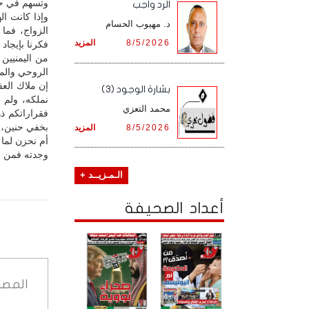
وتسهم في حل 
الرد واجب
وإذا كانت ا
د. مهيوب الحسام
الزواج، فما
8/5/2026
المزيد
فكرنا بإيجاد
من اليمنيين 
الروحي والم
إن ملاك الع
بشارة الوجود (3)
نملكه، ولم ن
محمد التعزي
فقراراتكم ذ
بخفي حنين، و
8/5/2026
المزيد
أم نحزن لما 
وجدته فمن أين
الـمـزيــد +
أعداد الصحيفة
المصد