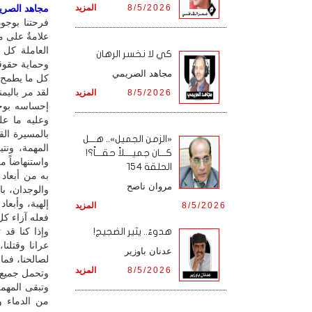
8/5/2026
المزيد
مجاهد الصريمي
فرحتنا بوجو
علامةٌ على م
العاملة كل 
كي لا نخسر الرهان
وحماية حقوقه
مجاهد الصريمي
كل ما يطمح 
لقد مر باليم
8/5/2026
المزيد
إحساسه بوجو
وعليه ما عل
بالمسيرة الق
«الزمن الجميل».. هـــل
المهمة، ونت
كـــان جميــــلاً حقـــاً؟!
واستنهاضاً م
الحلقة 154
به من أبعاد
مروان ناصح
والوجدان، با
إلهية، وأبعا
8/5/2026
المزيد
فعله آزاء كل
وإذا كنا قد
هدوءٌ.. يثير الضجيج!
عرانا وقتلنا
عدنان باوزير
لصالحنا، فما
8/5/2026
المزيد
وتحمل جميع 
وتبقى المهمة
من الدماء و