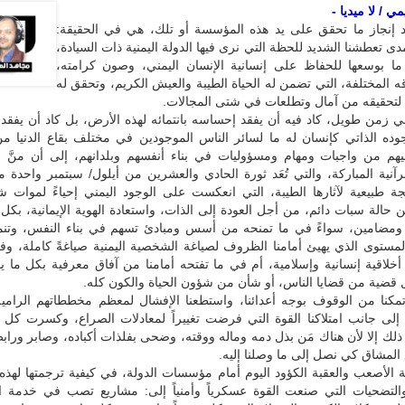
 / لا ميديا -
د إنجاز ما تحقق على يد هذه المؤسسة أو تلك، هي في الحقيقة:
دى تعطشنا الشديد للحظة التي نرى فيها الدولة اليمنية ذات السيادة،
ما بوسعها للحفاظ على إنسانية الإنسان اليمني، وصون كرامته،
 المختلفة، التي تضمن له الحياة الطيبة والعيش الكريم، وتحقق له
لتحقيقه من آمال وتطلعات في شتى المجالات.
ني زمن طويل، كاد فيه أن يفقد إحساسه بانتمائه لهذه الأرض، بل كاد أن يفقد
ده الذاتي كإنسان له ما لسائر الناس الموجودين في مختلف بقاع الدنيا م
يهم من واجبات ومهام ومسؤوليات في بناء أنفسهم وبلدانهم، إلى أن منَّ ال
رآنية المباركة، والتي تُعَد ثورة الحادي والعشرين من أيلول/ سبتمبر واحدة م
يجة طبيعية لآثارها الطيبة، التي انعكست على الوجود اليمني إحياءً لموات 
ن حالة سبات دائم، من أجل العودة إلى الذات، واستعادة الهوية الإيمانية، بكل
 ومضامين، سواءً في ما تمنحه من أسس ومبادئ تسهم في بناء النفس، وتنمي
لمستوى الذي يهيئ أمامنا الظروف لصياغة الشخصية اليمنية صياغةً كاملة، وف
د أخلاقية إنسانية وإسلامية، أم في ما تفتحه أمامنا من آفاق معرفية بكل ما ي
 قضية من قضايا الناس، أو شأن من شؤون الحياة والكون كله.
 تمكنا من الوقوف بوجه أعدائنا، واستطعنا الإفشال لمعظم مخططاتهم الرامي
، إلى جانب امتلاكنا القوة التي فرضت تغييراً لمعادلات الصراع، وكسرت كل ا
 ذلك إلا لأن هناك مَن بذل دمه وماله ووقته، وضحى بفلذات أكباده، وصابر ورا
المشاق كي نصل إلى ما وصلنا إليه.
 الأصعب والعقبة الكؤود اليوم أمام مؤسسات الدولة، في كيفية ترجمتها لهذه
التضحيات التي صنعت القوة عسكرياً وأمنياً إلى: مشاريع تصب في خدمة ا