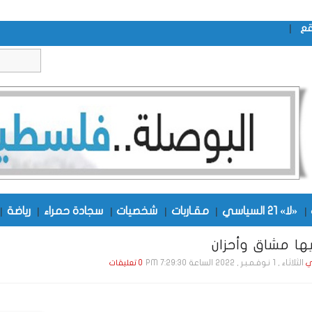
|
قع
|
«لا» 21 السياسي
|
مقـاربات
|
شخصيات
|
سجادة حمراء
|
رياضة
|
يها مشاق وأحزان
الثلاثاء , 1 نـوفـمـبـر , 2022 الساعة 7:29:30 PM
ي
0 تعليقات