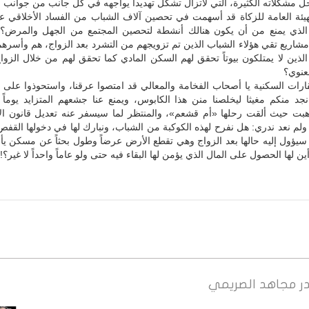
مشكلاته الكثيرة، التي لاتزال تشكل تهديداً يواجهه في كل جانب من جوانب حي
لهيئة العامة للزكاة قد أسهمت في تحصين آلاف الشباب من الفساد الأخلاقي 
 الذي يمنع من أن يكون هنالك أنشطة لتحصين المجتمع من الجهل والمرض؟ و
 مشاريع تقي هؤلاء الشباب الذين تم تزويجهم من التشرد بعد الزواج، هم وأسره
الذين لا يمتلكون بيوتاً تحقق لهم السكن المادي كما تحقق لهم من خلال الزو
عنوي؟
قارات السكنية يا أصحاب الفخامة والمعالي قد امتصوا عرقنا، واستحوذوا عل
جد منكم مغيثا ليخلصنا منن هذا الكابوس، ويمنع عنا جشعهم المتزايد يوماً 
هبت حيث ألقت رحلها «أم قشعم»، والمنتظر لما سيسفر عنه تعديل قانون الإي
لم نعد ندري: هل نفرح لهذه الكوكبة من الشباب، ونبارك لها في دخولها القفص
سيؤول إليه حالها بعد الزواج وهي تقطع الأرض عرضاً وطول بحثاً عن مسكن يأوي
 لها الحصول على المال الذي يؤمن لها البقاء فيه حتى ولو عاماً واحداً لا غير؟!
ر
مجاهد الصريمي