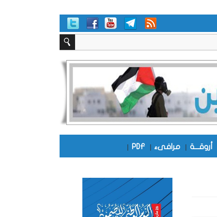
أروقـــة
|
مرافىء
|
PDF
|