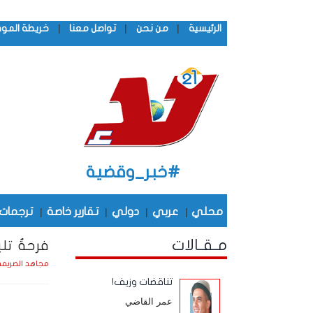
|
|
|
الرئيسية
من نحن
تواصل معنا
خريطة المو
#خبر_وقضية
محلي
|
عربي
|
دولي
|
تقارير خاصة
|
ترجمات
مـقـالات
فرحةٌ تل
مجاهد الصريم
تناقضات وزيف!
عمر القاضي