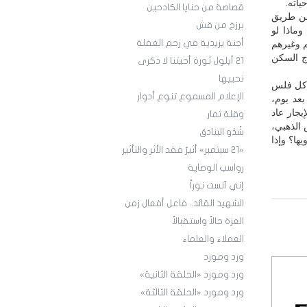
اته.
قصاصة من حنايا الكادحين
عن طريق
برزخ من قش
ماذا لو
أجنة يزيدية في رحم الغفلة
م وغيرهم
اج السكن
21 أيلول ثورة أحيتنا لا ذكرى
نحييها
ى كل فلس
الإعلام المسموع تنوع أدوار
بعد يوم،
جار عاد
وقلة ثمار
 الذهبي،
شَدْو البنادق
ها؟ وإذا
«21 سبتمبر» أثيرٌ فقد الأثر والتأثير
رواسب الوصاية
إني آنست نوراً
الشهيد القائد.. فاعل أفعال زمن
العزة حالاً واستقبالاً
العملاء والعلماء
ورد ومورد
ورد ومورد «الحلقة الثانية»
ورد ومورد «الحلقة الثالثة»