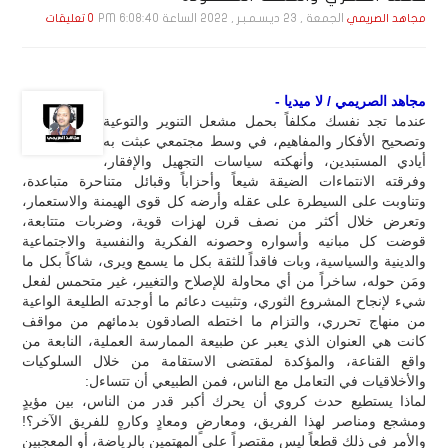
الجمعة , 23 ديـسـمـبـر , 2022 الساعة 6:08:40 PM
مجاهد الصريمي
0 تعليقات
مجاهد الصريمي / لا ميديا -
عندما تجد نفسك مكلفاً بحمل مشعل التنوير والتوعية
وتصحيح الأفكار والمفاهيم، في وسط مجتمعي عبثت به
أيادي المستبدين، وأنهكته سياسات التجهيل والإفقار،
وفرقته الانتماءات الضيقة شيعاً وأحزاباً وقبائل متناحرة متباعدة،
وتناوبت على السيطرة على عقله وأرضه كل قوى الهيمنة والاستعمار،
وتعرض خلال أكثر من نصف قرن لهزات قوية، وضربات متتابعة،
قوضت كل مبانيه وأسواره وحصونه الفكرية والنفسية والاجتماعية
والدينية والسياسية، وبات فاقداً للثقة بكل ما يسمع ويرى، شاكاً بكل ما
ومَن حوله، ساخراً من أي محاولة للإصلاح والتغيير، غير متحمس لفعل
شيء لإنجاح المشروع الثوري، وتثبيت دعائم ما أوجدته الطليعة الواعية
من منهاج تحرري، والتزام ما اختطه الصادقون بدمائهم من مواقف
كانت هي العنوان الذي يعبر عن طبيعة الممارسة العملية، النابعة من
واقع القناعة، والمؤكدة لمقتضى الاستقامة من خلال السلوكيات
والأخلاقيات في التعامل مع الناس، فمن الطبيعي أن تتساءل:
لماذا يستطيع حدث كروي أن يحرك أكبر قدر من الناس، بين مؤيدٍ
ومشجع ومناصر لهذا الفريق، ومعارضٍ ومعادٍ وكارهٍ للفريق الآخر؟!
والأمر في ذلك قطعاً ليس مقتصراً على المهتمين بالرياضة، أو المعجبين