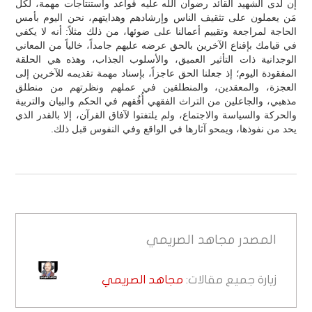
إن لدى الشهيد القائد رضوان الله عليه قواعد واستنتاجات مهمة، لكل
مَن يعملون على تثقيف الناس وإرشادهم وهدايتهم، نحن اليوم بأمس
الحاجة لمراجعة وتقييم أعمالنا على ضوئها، من ذلك مثلاً: أنه لا يكفي
في قيامك بإقناع الآخرين بالحق عرضه عليهم جامداً، خالياً من المعاني
الوجدانية ذات التأثير العميق، والأسلوب الجذاب، وهذه هي الحلقة
المفقودة اليوم؛ إذ جعلنا الحق عاجزاً، بإسناد مهمة تقديمه للآخرين إلى
العجزة، والمعقدين، والمنطلقين في عملهم ونظرتهم من منطلق
مذهبي، والجاعلين من التراث الفقهي أُفُقهم في الحكم والبيان والتربية
والحركة والسياسة والاجتماع، ولم يلتفتوا لآفاق القرآن، إلا بالقدر الذي
يحد من نفوذها، ويمحو آثارها في الواقع وفي النفوس قبل ذلك.
المصدر
مجاهد الصريمي
زيارة جميع مقالات:
مجاهد الصريمي