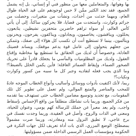
بها وهواتها، والمتعاملين معها من منظور فني أو إنساني، بل إنه يشمل
الجميع، فقد تجد الكثير ممَّن لا حس لوجودهم على قيد الحياة طوال
العام، ومهما حدثت من أحداث، ونشأت من متغيرات، وحصلت من
جرائم وكوارث، واستجدت من قضايا، فلا يحركون ساكناً، إلى أن يأتي
كأس العالم، أو سواه تراهم حاضرين متحفزين نشيطين، يتابعون،
يحللون، ويناقشون، يخاصمون، ويجادلون، ويناكفون، يفرحون، ويحزنون
ويتألمون، بينما لا تستطيع أنت أن تكسب كل هؤلاء إلى صفك، وتتمكن
من جعلهم يتحولون إلى عامل قوة يدعم موقفك، ويساند قضيتك
العادلة، وخصوصاً أن لديك من الحقائق ما تستطيع بها مخاطبة وإقناع
العقول، ولديك من المظلوميات والمآسي ما يجعلك قادراً على تحريك
الصخور الصماء، وإيقاظ الضمائر الغافلة؛ فأين يكمن الخلل بالضبط؟!
وما الذي يجب فعله لتفاديه وجبر كل ما سببه من كسور وكوارث
ونكبات؟!
ربما، لأنك اكتفيت بأدوات ووسائل وأساليب وأنواع الخطاب الموجه عادةً
للمحب والمناصر والمتبع الموالي، ولم تعمل على تطوير كل تلك
المقومات، مع تجديد وتوسيع مضامين الخطاب حتى تستهدف بما تقدمه
من فكر الجميع، وربما بات نشاطك منطلقاً من واقع الإحساس بإسقاط
واجب، ولم يعد معبراً عن حملك للرسالة كهم يومي، وعنوان للحياة،
ومعنى في الذات والروح، وأصل في العقيدة، وربما وجدت نفسك في
برج عاجي، لا تطيق النزول منه ومغادرته، وربما صرت مشمولاً
بمصطلح: الوضع المزري، الذي بات أداة تعريف لكل جهات النكرة في
الحكومة ومؤسسات العمل الرسمي الداخلة ضمن مسؤوليتها.