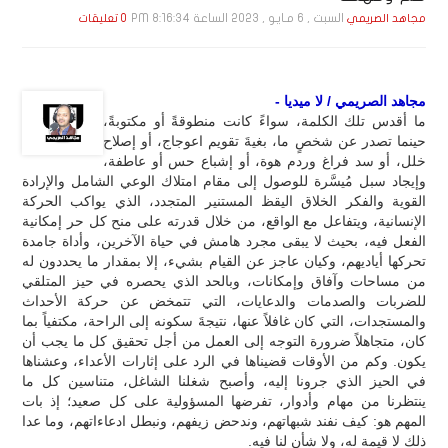
السبت , 6 مـايـو , 2023 الساعة 8:16:34 PM
مجاهد الصريمي
0 تعليقات
مجاهد الصريمي / لا ميديا -
ما أقدس تلك الكلمة، سواءً كانت منطوقةً أو مكتوبةً،
حينما تصدر عن شخصٍ ما، بغيةَ تقويم اعوجاج، أو إصلاح
خلل، أو سد فراغ وردم هوة، أو إشباع حس أو عاطفة،
وإيجاد سبل مُيسَّرة للوصول إلى مقام امتلاك الوعي الشامل والإرادة
القوية والفكر الخلاق اليقظ المستنير المتجدد، الذي يواكب الحركة
الإنسانية، ويتفاعل مع الواقع، من خلال قدرته على منح كل حر إمكانية
الفعل فيه، بحيث لا يبقى مجرد هامش في حياة الآخرين، وأداة جامدة
تحركها أياديهم، وكيان عاجز عن القيام بشيء، إلا بمقدار ما يحددون له
من مساحات وآفاق وإمكانات، وبالحد الذي يحصره في حيز المتلقي
للضربات والصدمات والدعايات، التي تتمخض عن حركة الأحداث
والمستجدات، التي كان غافلاً عنها، نتيجةَ سكونه إلى الراحة، مكتفياً بما
كان، متجاهلاً ضرورة التوجه إلى العمل من أجل تحقيق كل ما يجب أن
يكون. وكم من الأوقات قضيناها في الرد على إثارات الأعداء، وعشناها
في الحيز الذي جرونا إليه، وأصبح شغلنا الشاغل، متناسين كل ما
ينتظرنا من مهام وأدوار، تفرضها المسؤولية على كل صعيد؛ إذ بات
المهم هو: كيف نفند شبهاتهم، وندحض زيفهم، ونبطل ادعاءاتهم، وما عدا
ذلك لا قيمة له، ولا شأن لنا فيه.