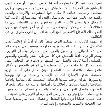
نعم، يجب تفنيد كل ما يطرحه أعداؤنا بغرض تشويهنا، أو تعمية عيون
الجماهير عن الحقيقة أياً كانت؛ ولكن من خلال توجه مدروس، وطرق
منظمة، وأساليب فعالة، لا مكان فيها للعشوائية والارتجال والعبث
والسذاجة، وليس فيها أدنى ثغرة يمكن للعدو أن ينفذ منها إلى غايته، كما
لا مجال فيها لتصدر الأغبياء، الذين يندفعون بحماس اللحظة، دون ما
امتلاك لأساس من فكر، أو قيمة من حس، أو مبدأ من عقيدة، فيوصلون
العدو بذلك الاندفاع الانفعالي الفج إلى أهدافه من أقرب طريق، وبأقل
التكاليف.
إن مهمة الكاتب أو المتكلم اليوم، مثقفاً كان أو أديباً أو إعلامياً، هي:
اتخاذ كل ما يثير سخط العدو، ويزيد مخاوفه، ويتسبب في دخوله حالة
من التخبط والإرباك والشعور بالمزيد من الخسران وفقدان التوازن،
ومحو الوجود، دافعاً للتفتيش عن كل مواطن العجز والنقص والقصور
والسلبية، أينما كانت، والعمل على كشفها، والإسهام في التخلص منها،
ومعالجة كل ما خلفته من آثار وتبعات في الواقع والنفوس والأفكار
والمؤسسات والاتجاهات؛ إذ المنطلق دينيٌ، قائمٌ على أساس ثورةٍ
حسينية، هدفها الإصلاح الشامل للإنسان والحياة، ومادتها ونهجها
ودستورها القرآن، وخط سيرها الرسالة المحمدية بكل معانيها وآفاقها
ونماذجها وقيمها ومبادئها وأخلاقياتها وأهدافها، وعليه فلا مكان للتحرك
المحدود، والعمل الموسمي، والاكتفاء بالعناية والاهتمام بجانب معين،
على حساب ضياع وتراجع الكثير من الجوانب، أو التركيز على قضية ما،
على حساب قضايا أخرى، نالها التجاهل والإهمال، حتى صار بعضها عصياً
على الحلحلة والتقويم والتصحيح وإعادة البناء.