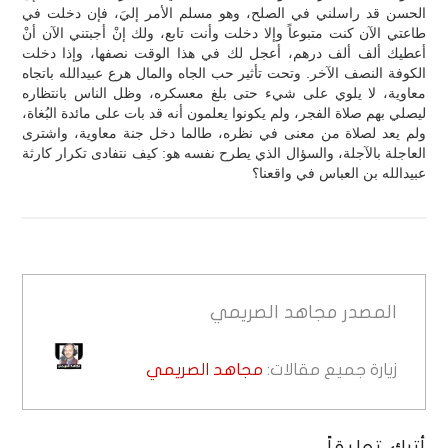
الحسن قد راسلني في الصلح، وهو مسلم الأمر إليَ، فإن دخلت في
طاعتي الآن كنت متبوعاً وإلا دخلت وأنت تابع، ولك إنْ أجبتني الآن أنْ
أعطيك ألف ألف درهم، أعجل لك في هذا الوقت نصفها، وإذا دخلت
الكوفة النصف الآخر. وتحت تأثير حب الجاه والمال هرع عبيدالله باتجاه
معاوية، لا يلوي على شيء حتى بلغ معسكره، وظل الناس بانتظاره
ليصلي بهم صلاة الفجر، ولم يكونوا يعلمون أنه قد بات على مائدة البُغاة،
ولم يعد لصلاة من معنى في نظره، طالما دخل جنة معاوية، واشترى
العاجلة بالآجلة، والسؤال الذي يطرح نفسه هو: كيف نتفادى تكرار كارثة
عبيدالله بن العباس في واقعنا؟
المصدر
مجاهد الصريمي
زيارة جميع مقالات:
مجاهد الصريمي