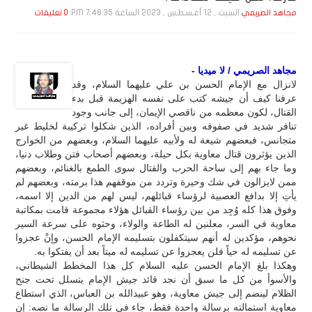
السبت , 12 أغـسـطـس , 2023 الساعة 7:46:35 PM
مجاهد الصريمي
0 تعليقات
مجاهد الصريمي / لا ميديا -
لانزال مع الإمام الحسن بن علي عليهما السلام، وقد
عرفنا كيف أن جيشه كتب على نفسه الهزيمة قبل بدء
القتال، لكون معظمه من ناقصي الإيمان، إلى جانب وجود
تنافر شديد في صفوفه وبين أفراده، الذين شكلوا تركيبة لخليط غير
متجانس، فبعضهم شيعة له ولأبيه عليهما السلام، وبعضهم من الخوارج
الذين يؤثرون قتال معاوية بكل حيلة، وبعضهم أصحاب فتن وطلاب دنيا،
وما جاء بهم إلى ساحة الحرب والقتال سوى الطمع بالغنائم، وبعضهم
ممن لايزالون في شك وحيرة وتردد من موقفهم هذا برمته، وبعضهم لم
يأتِ إلا بدافع العصبية لرؤساء قبائلهم، ليس لهم من الدين إلا اسمه،
وفوق هذا كله وُجِد من بين رؤساء القبائل هؤلاء مجموعة قامت بمكاتبة
معاوية في السر، معلنين له الطاعة والولاء، وحثوه على سرعة السير
نحوهم، مؤكدين له أنهم سيتكفلون بتسليمه الإمام الحسن، وإنْ عجزوا
عن تسليمه له حياً فلن يعجزوا عن تسليمه له ميتاً بعد أن يفتكوا به.
وهكذا بلغ الإمام الحسن عليه السلام كل هذا المخطط الشيطاني،
والأسوأ من كل ما سبق أن نجد قائد جيش الإمام يتسلل تحت جنح
الظلام لينضم إلى جيش معاوية، وهو عبيدالله بن العباس، الذي استطاع
معاوية استمالته برسالة واحدة فقط، جاء في تلك الرسالة ما نصه: إن