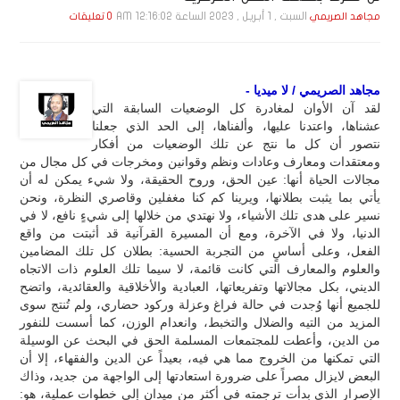
السبت , 1 أبـريـل , 2023 الساعة 12:16:02 AM
مجاهد الصريمي
0 تعليقات
مجاهد الصريمي / لا ميديا -
لقد آن الأوان لمغادرة كل الوضعيات السابقة التي
عشناها، واعتدنا عليها، وألفناها، إلى الحد الذي جعلنا
نتصور أن كل ما نتج عن تلك الوضعيات من أفكار
ومعتقدات ومعارف وعادات ونظم وقوانين ومخرجات في كل مجال من
مجالات الحياة أنها: عين الحق، وروح الحقيقة، ولا شيء يمكن له أن
يأتي بما يثبت بطلانها، ويرينا كم كنا مغفلين وقاصري النظرة، ونحن
نسير على هدى تلك الأشياء، ولا نهتدي من خلالها إلى شيءٍ نافع، لا في
الدنيا، ولا في الآخرة، ومع أن المسيرة القرآنية قد أثبتت من واقع
الفعل، وعلى أساسٍ من التجربة الحسية: بطلان كل تلك المضامين
والعلوم والمعارف التي كانت قائمة، لا سيما تلك العلوم ذات الاتجاه
الديني، بكل مجالاتها وتفريعاتها، العبادية والأخلاقية والعقائدية، واتضح
للجميع أنها وُجدت في حالة فراغ وعزلة وركود حضاري، ولم تُنتج سوى
المزيد من التيه والضلال والتخبط، وانعدام الوزن، كما أسست للنفور
من الدين، وأعطت للمجتمعات المسلمة الحق في البحث عن الوسيلة
التي تمكنها من الخروج مما هي فيه، بعيداً عن الدين والفقهاء، إلا أن
البعض لايزال مصراً على ضرورة استعادتها إلى الواجهة من جديد، وذاك
الإصرار الذي بدأت ترجمته في أكثر من ميدان إلى خطوات عملية، هو: