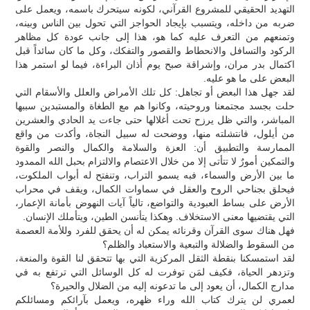
التهديد الحقيقي للمشروع القرآني، لكونه سيتحرك باسمه، ويعمل على
ضربه من داخله، ويتسبب بإيجاد الحواجز التي تحول بين الناس وبينه،
وتمنعهم من التعرف عليه كما هو، هذا إلى جانب عودة كل مظاهر
الركود والتسافل والانحطاط والقصور والتفكك، وكل ما كان سائداً قبل
اكتمال بدر مران، وإشراقة صبح يوم أذان البراءة، فيما لو استمر هذا
البعض على ما هو عليه.
لقد جهل هذا البعض أو تجاهل: كل تلك الأمراض والعلل والأسقام التي
حلت بجسد مجتمعنا وروحيته، وكانوا هم مع الطغاة والمستبدين سببها
المباشر، والتي ظل يرزح تحت أغلالها حتى جاءت يد الحادي والعشرين
من أيلول، فانتشلته منها، ووضحت له سبيل النجاة، وأكدت من واقع
الممارسة والتطبيق أن: العزة والسلامة والكمال والنصر والقوة
والتمكين أمورٌ لا تتأتى إلا من خلال الاعتصام والالتزام بحبل الله الممدود
ما بين الأرض والسماء، فبه يسمو التراب، وتنفتح له أبواب الملكوت،
فيحلق بجناحي الروح والعقل في سماوات الكمال، ويقف في محراب
الأرض على بساط العبودية والتواضع، تالياً آيات النهوض بأمانة الإعمار،
التي يقتضيها معنى الاستخلاف. وهكذا يتأنسن الطين، ويتأملك الإنسان.
فهل هناك سوى القرآن وقرنائه يمكن له أن يحقق للفرد وللأمة العصمة
من السقوط والضلالة والتبعية والاستعباد والظلم؟
لقد استمسكنا بنقطة الثقل المركزية التي بها تتحقق لنا القوة والمنعة،
وتزدهر الحياة، فكيف لمَن توفرت له كل الوسائل التي ترتفع به في
مدارج الكمال، أن يعود إلى ما تدعونه إليه من الضلال والحيرة؟
لعمري لن يترك كتاب الله وراء ظهره، ويعمل بآرائكم ومسائلكم