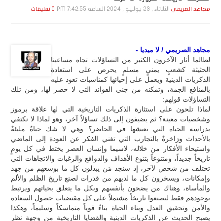
الثلاثاء , 23 يـولـيـو , 2024 الساعة 7:42:55 PM
مجاهد الصريمي
0 تعليقات
مجاهد الصريمي / لا ميديا -
لطالما أثار الآخرون الكثير من التساؤلات تجاه مساعينا
الحثيثة كشعبٍ يمنيٍ مسلمٍ يحرص على استعادة
الذكريات الدينية ويعمل على إحيائها كمناسبات تعود عليه
بالمنافع الجمة، وتمكنه من جني الفوائد التي لا حصر لها، ومن تلك
التساؤلات قولهم:
لماذا تلحون على استثارة الذكريات التاريخية التي لها علاقة برموز
وشخصيات معينة؟ ثم يضيفون إلى ذلك تساؤلاً آخر، وهو لماذا لا نكتفي
بدراسة الحياة التي نعيشها في الحاضر؟ وهي لا شك حياةٌ مليئةٌ
بالأحداث وزاخرةٌ بالتجارب التي تغني الفكر عن العودة إلى الماضي
واستيحاء الأفكار من خلاله، لاسيما وإنسان العصر يختط في كل يومٍ
تاريخاً جديداً، ومتنوعاً بتنوع الأهداف والدوافع والرغبات والاتجاهات التي
تختلف من شخص لآخر، إذ سنجد مَن يبذلون كل ما بوسعهم من جهد
وإمكانات، ويسخرون كل ما لديهم من قدرات لصنع تاريخ الظلم والألم
والمأساة، وهناك من يضحون بأنفسهم وبكل ما يتعلق بحياتهم ويرتبط
بوجودهم فقط ليصنعوا تاريخاً مشتملاً على كل مقتضيات حصول السعادة
والأمن وتحقيق العدل وبناء الحياة بناءً قوياً متماسكاً وسليماً، وهكذا
يصبح الحديث عن الذكريات الدينية والقضايا التاريخية من وجهة نظر