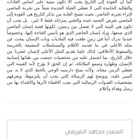
كما أن العودة إلى التاريخ يجب ألا تكون مبنية على أساس العادات
والتقاليد الجامدة التي لا تعطي الحياة الجديدة شيئاً من تجربة الماضي
لإثراء تجربة الحاضر، بحيث تصبح الغاية من تذكر التاريخ هي العودة إلى
الماضي بغرض التجمد عنده والتغني بمزاياه فقط لا غير، بل يجب أن
تكون هي البنية التي لا تفصل بين زمنين، لكونها قصة إنسان الماضي
الذي صنعها، وزاد إنسان الحاضر الذي هو بأمس الحاجة إليها، وخصوصاً
عندما ندرك أننا في زمنٍ طغت فيه الماديات وبات الإنسان يبحث عن
مثله الأعلى في ما تقدمه الأفلام والمسلسلات المشبعة بالجريمة
والسقوط الأخلاقي، لذلك علينا تقديم المثل الأعلى لإنسان عصرنا من
خلال التاريخ، بما اشتمل عليه من شخصيات جمعت بين طياتها إنسانية
الإنسان وطهارة وسمو الملائكة، ثم إن الحق لا يؤرخ لأنه القيمة التي
تعطي الزمن معناه، ولأنه يمنح دارسيه الوعي بالخط الذي لا بد من
السير عليه، ويوضح لهم الرسالة التي يجب أن يلتزموها، ويعرفهم
بشخصيات القدوات الرسالية التي يجب الاقتفاء لأثرها والاقتداء بها من
رسل وهداة وأعلام
المصدر
مجاهد الصريمي