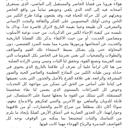
هؤلاء هروبا من قضايا الحاضر والمستقبل إلى الماضي، الذي يستغرق
أصحابه فيه إلى الحد الذي يلغي وجودهم تماماً من واقع الحاضر
ويعزلهم عن كل حركة للحياة فيه، وقد يقنعون بهكذا طرح الكثير من
الناس وحتى أولئك المحسوبين على الفكر والثقافة والبحث الإنساني
والمعرفي، لأن طبيعة وعينا بقيمة التاريخ لاتزال قاصرة جداً، وذاك ما
نلمسه من كيفية الإحياء لكثير من الذكريات، من حيث نوعية الأسلوب
ومضامين الحديث، أو من حيث الاكتفاء بذكر تلك القضايا التاريخية
والحديث عن أشخاصها ورموزها بشيء مما يشبه السرد القصصي، دون
المحاولة حتى وإن بشكل بسيط لاستيحاء تلك القيم والمواقف
والبطولات والتضحيات كي نغني تجربتنا في الحاضر بكل المقومات التي
تشد العزيمة وتصنع القوة، وتحقق لنا الثبات وتنمي وتبني الإرادة الصلبة.
من هنا كان لزاماً علينا أن نعرف أن علاقتنا بالتاريخ الذي يحتوي في
حناياه وبين طياته الكثير من النماذج العظيمة والعناصر الحية والصور
المشرقة والرائعة، هي علاقة الفرع بالأصل والجذور، التي يجب تعميقها
في كياننا على أساس من الحق كي نتمكن من مواجهة كل التحديات
وخوض كل الصراعات بالمستوى الذي يضمن لنا بقاء شخصيتنا
المستقلة، التي تمتلك من القوة ما يجعلها عصيةً على الاستئصال، غير
قابلة للذوبان والتماهي مع الآخرين والتبني لفكرهم والاندماج معهم،
سواءً أكان ذلك منطلقاً من صراع الأمم والحضارات، أو من تلاقيهما
وحواراتهما، لأن الجذور الضاربة في أعماق الأرض كفيلةٌ بإيجاد ما يلزم
من التماسك والثبات لمجتمعنا بما يمكنه من الوقوف بوجه كل
العواصف المدمرة والرياح الهوجاء مهما كانت قوتها.