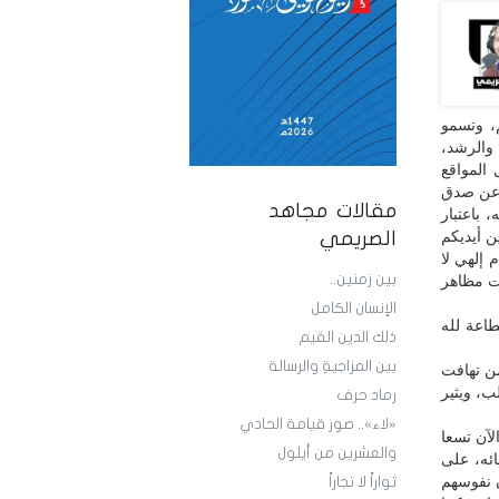
، وتسمو
والرشد،
المواقع
ة عن صدق
مقالات مجاهد
 باعتبار
ن أيديكم
الصريمي
 إلهي لا
بين زمنين..
لت مظاهر
الإنسان الكامل
طاعة لله
ذلك الدين القيم
بين المزاجيةِ والرسالة
ن تهافت
ب، ويثير
رماد حرف
«لاء».. صور قيامة الحادي
لآن تسعا
والعشرين من أيلول
ائه، على
ن نفوسهم
ثواراً لا تجاراً