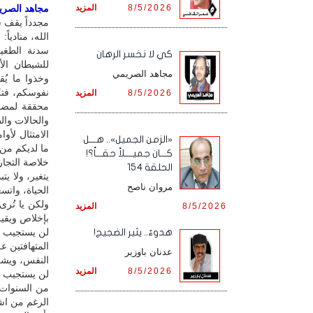
8/5/2026
المزيد
مجاهد الصريمي
مجدداً يقف س
الله، مناديا
سدنة الطغيا
كي لا نخسر الرهان
للشيطان الأك
مجاهد الصريمي
وخذوا ما يُ
نفوسكم، فتك
8/5/2026
المزيد
محققة لمضام
والحالات وال
الامتثال لأو
«الزمن الجميل».. هـــل
ما لديكم من 
كـــان جميــــلاً حقـــاً؟!
خلاصة التجار
الحلقة 154
يتغير، ولا ي
مروان ناصح
الحياة، وات
ولكن يا تُرى
8/5/2026
المزيد
بإخلاص ويقي
لن يستجيب س
هدوءٌ.. يثير الضجيج!
المتهافتين ع
عدنان باوزير
النفس، ويشعل
8/5/2026
المزيد
لن يستجيب إل
من السنوات، 
الرغم من اش