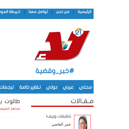
|
|
|
الرئيسية
من نحن
تواصل معنا
خريطة المو
#خبر_وقضية
محلي
|
عربي
|
دولي
|
تقارير خاصة
|
ترجمات
مـقـالات
طالوت ين
مجاهد الصريم
تناقضات وزيف!
عمر القاضي