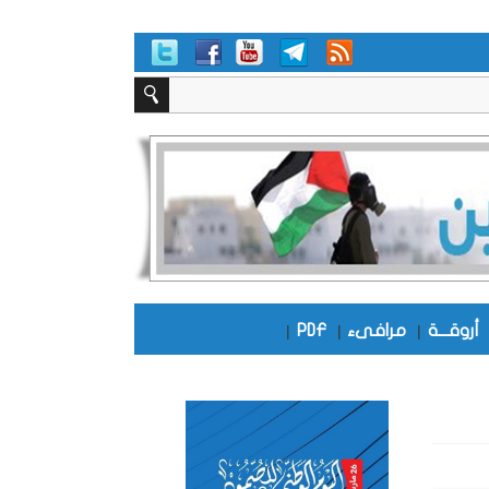
أروقـــة
|
مرافىء
|
PDF
|