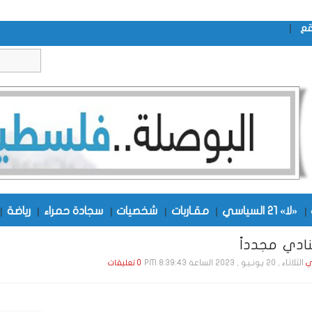
|
قع
|
«لا» 21 السياسي
|
مقـاربات
|
شخصيات
|
سجادة حمراء
|
رياضة
|
ادي مجدداً
الثلاثاء , 20 يـونـيـو , 2023 الساعة 8:39:43 PM
ي
0 تعليقات