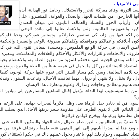
 / لا ميديا -
يد الثورة، وقائد معركة التحرر والاستقلال، وحامل نور الهداية، أيده
ً: أيها الخارجون من ظلمات الجهل والضلال والغواية، المنتصرون على
ن، وأرباب الجور والفساد والعمالة، الثابتون في ميدان التصدي
بر، والصهيونية العالمية، ومَن والاهما، تعالوا إلى مائدة الوحي،
قدم لكم فيها من زاد، كي تستقيم خطواتكم، وتستنير عقولكم، وتحيا قلوبكم
ون أخلاقكم وأعمالكم ومواقفكم وكلماتكم مقرونة بالوعي والبصيرة والحكمة 
ين الإيمان في حركة الواقع الملموس، ومجسدة لمعاني تقوى الله في كل 
ظروف والاتجاهات والقرارات والأفكار والأحكام والعلاقات والمعاملات، ومعبر
امر الله، ومدى الجدية التي تدفعكم للمزيد من تعزيز الصلة به، والاعتصام بحبله،
استعداد للاستفادة من كل ما يحمل في عمقه شيئاً من العظة والعبرة، ويضع بي
ب للأمم السالفة، ويبين لكم مسار السنن التي تقوم عليها حركة الوجود، كنظام
تبدل، ولا يختل، ولا ينتهي أو يزول، مهما تعاقبت الأجيال، وتباعدت السنون، وتبد
سعت هموم ومطامح وحاجات ومدارك وعلوم ومعارف هذا الإنسان.
 مَن منا سيستجيب لهذا النداء، ويُقبل إقبال الساعين المسارعين إلى ميادين ال
ن؟
وى مَن لم يغادر جبل الرماة بعد، وظل ملازماً لمحراب جهاده، على الرغم م
لى الغنائم، التي لا يقوى الطرف على مقاومة سحر بريقها الأخاذ، الذي يسلب الل
 مطامعها ورغباتها، ويخرج كوامن غرائزها.
ا صنفٌ من الطالوتيين، الذين ظلوا طوال رحلة الجهاد والتمكين، البالغة حتى ا
ومع هذا لم يمدوا أياديهم إلى النهر المنهي عنه، طمعاً بارتشاف غرفة من م
تداد عطشهم، وجواز ذلك لهم، باعتبار دخول عملهم ذاك في حكم الاستثناء، كو