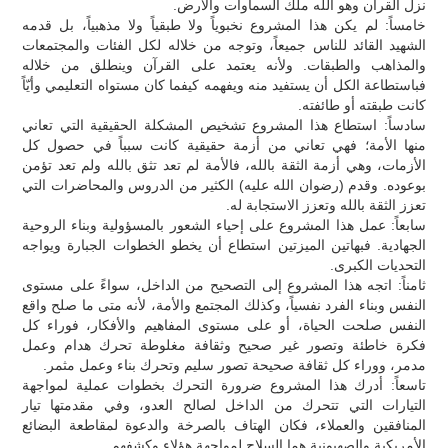
نزل القرآن وهو الله ملك السماوات والأرض.
خامساً: لم يكن هذا المشروع نخبوياً ولا طبقياً ولا مذهبياً، بل قدمه
الشهيد القائد للناس جميعاً، وتوجه من خلاله لكل الفئات والمجتمعات
والمذاهب والطبقات. ولأنه يعتمد على القرآن وينطلق من خلاله
فباستطاعة الكل أن يستفيد منه ويفهمه كيفما كان مستواه التعليمي وأيّاً
كانت طبقته أو طائفته.
سادساً: استطاع هذا المشروع تشخيص المشكلة الحقيقية التي تعاني
منها الأمة؛ فهي تعاني من أزمة حقيقية كانت سبباً في حصول كل
الأزمات، وهي أزمة الثقة بالله، فالأمة لم تعد تثق بالله ولم تعد تؤمن
بوعوده. وقدم (رضوان الله عليه) الكثير من الدروس والمحاضرات التي
تعزز الثقة بالله وتعزز الاستجابة له.
سابعاً: عمل هذا المشروع على إحياء الشعور بالمسؤولية وبناء الروحية
الجهادية. فبهاتين الميزتين استطاع أن يخطو الخطوات الجبارة ويواجه
التحديات الكبرى.
ثامناً: اتجه هذا المشروع إلى التصحيح من الداخل، سواءً على مستوى
النفس وبناء الفرد نفسياً، وكذلك المجتمع والأمة، لأنه متى ما صلح واقع
النفس صلحت الحياة، أو على مستوى المفاهيم والأفكار، فوراء كل
فكرة خاطئة وتصور غير صحيح وثقافة مغلوطة تحرك هدام وعمل
مدمر، ووراء كل ثقافة صحيحة تصور سليم وتحرك بناء وعمل مثمر.
تاسعاً: أدرك هذا المشروع ضرورة التحرك بخطوات عملية لمواجهة
التيارات التي تتحرك من الداخل لصالح العدو، وفي مقدمتها تيار
المنافقين والعملاء، فكان الهتاف بالصرخة والدعوة لمقاطعة البضائع
الأمريكية والصهيونية هما السلاح لمواجهة هؤلاء وكشفهم.