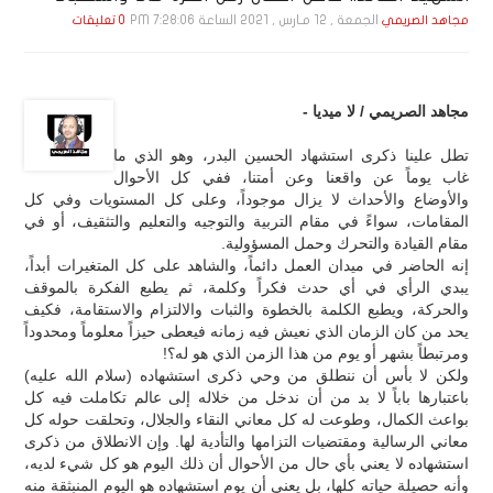
الجمعة , 12 مـارس , 2021 الساعة 7:28:06 PM
مجاهد الصريمي
0 تعليقات
مجاهد الصريمي / لا ميديا -
تطل علينا ذكرى استشهاد الحسين البدر، وهو الذي ما
غاب يوماً عن واقعنا وعن أمتنا، ففي كل الأحوال
والأوضاع والأحداث لا يزال موجوداً، وعلى كل المستويات وفي كل
المقامات، سواءً في مقام التربية والتوجيه والتعليم والتثقيف، أو في
مقام القيادة والتحرك وحمل المسؤولية.
إنه الحاضر في ميدان العمل دائماً، والشاهد على كل المتغيرات أبداً،
يبدي الرأي في أي حدث فكراً وكلمة، ثم يطبع الفكرة بالموقف
والحركة، ويطبع الكلمة بالخطوة والثبات والالتزام والاستقامة، فكيف
يحد من كان الزمان الذي نعيش فيه زمانه فيعطى حيزاً معلوماً ومحدوداً
ومرتبطاً بشهر أو يوم من هذا الزمن الذي هو له؟!
ولكن لا بأس أن ننطلق من وحي ذكرى استشهاده (سلام الله عليه)
باعتبارها باباً لا بد من أن ندخل من خلاله إلى عالم تكاملت فيه كل
بواعث الكمال، وطوعت له كل معاني النقاء والجلال، وتحلقت حوله كل
معاني الرسالية ومقتضيات التزامها والتأدية لها. وإن الانطلاق من ذكرى
استشهاده لا يعني بأي حال من الأحوال أن ذلك اليوم هو كل شيء لديه،
وأنه حصيلة حياته كلها، بل يعني أن يوم استشهاده هو اليوم المنبثقة منه