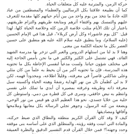
حركة الزمن، والمترتبة عليه كل متعلقات الحياة.
كما أن بطبيعة علاقتنا بكل الرساليين والعظماء والمصطفين من عباد
الله عادةً ما نتخذ من يوم واحد من بين أيام حياتهم كلها مقدمة للتعرف
عليهم والتمسك بهم واقتفاء أثرهم ومتابعة طريقهم والتزام طريقتهم،
باعتبار أن تلك الأيام مثلت خلاصة الزمن كله وخلاصة الحياة كلها، لهذا
قيل: "كل يوم عاشوراء وكل أرض كربلاء"، قيل هذا في الإمام الحسين
(عليه السلام)، وما ينطبق عليه سلام الله عليه هو منطبق على حسين
العصر بكل ما تحمله الكلمة من معنى.
وهنا لا بد لنا من استلهام الدروس والعبر التي تزخر بها مدرسة الشهيد
القائد، فهي تشتمل على الكثير والكثير في ما نحن بأمس الحاجة إليه
في مختلف شؤون حياتنا. ولست مدعياً لنفسي الإحاطة بكل ما تحتويه
هذه المدرسة، فإن ما تحتويه أكبر من أن يحيط به علماً من كان مثلي
وعلى شاكلتي قاصراً في معرفته، وقليلاً اطلاعه، ومحدوداً فهمه، لكن
لا بد لي كظمآن نال من نهر الهداية رشفةً وهبته الحياة وأكسبته سبل
معرفة ذاته وطريقه وعرفته بمصيره أن أبدي ما تملك علي نفسي
وانتظم به نبض خافقي، وسرى في كل قطرة من دمي، واستوطن كل
خلية من خلايا جسدي، نحو هذا العظيم الذي هو قبس من نور الوحي،
وبضعة من كنه الرسول، وجوهر تجلي الرسالة بكل معانيها وملامحها
وآفاقها ومصاديقها.
كيف لا وقد كان القرآن الكريم منطقه والنطاق الذي ضبط حركته،
والمادة التي انبنت وفقه رؤيته، والمنطلق الذي على أساسه بنى موقفه
وحدد وجهته؟! فمن خلال القرآن قدم التفسير الدقيق والنظرة العميقة