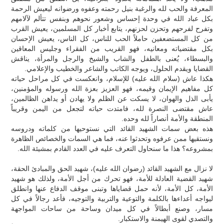
المعرفة والحب لله والرغبة بنيل رحمته وعفوه ورضوانه ليعيش الرحمة
بكل عباد الله في وحدة إحساس وشعور نحوهم وبنفس تتألم لآلامهم
وتفرح لفرحهم وتحزن لحزنهم، يتابع أخبار كل المسلمين، يعيش القرب
من كل المستضعفين حاملاً الحب للناس، كل الناس، يعيش الإحسان
بكل مقتضياته ومعانيه، فهو القريب من الفقراء وجليس المعاقين
والبسطاء، يُعنى بالطفل والشاب والشيخ والرجل والمرأة، يناقش
القضايا ويقدم الحلول، ويوجه الكاتب والشاعر والخطيب والإعلامي.
هكذا عاش (سلام الله عليه) للإسلام، وانعكست في كل مراحل حياته
كل مفاهيم الإيمان وقيمه، فهو العزيز بعزة الله ورسوله والمؤمنين،
يأبى الذل والهوان، لا يسكت عن الظلم ولا يهادن أو يداهن الظالمين،
عاش مقتضى النصرة لله، فامتدت حياته لتجعل من اليمن وقريباً
المنطقة والأمة أنصاراً لله وحده.
هذه بعض سمات الشهيد القائد التي نستوحيها من كلماته ودروسه
ونستقيها ممن عرفوه وتحدثوا عنه، فما هي السمات والخصائص الظاهرة
بمشروعه؟ هذا ما سنحاول التعرف عليه في العدد القادم بمشيئة الله.
لا نزال مع الشهيد القائد (رضوان الله عليه)، شهيد الحق والمبادئ الحقة،
شهيد القضية العادلة للأمة، فهو تحرك من أجل الأمة، ولذلك هو شهيد
الأمة، كل الأمة، لأنه حمل قضاياها وتبنى موقف الدفاع عنها وانطلق
ليواجه أعداءها بالكلمة والتوعية والتربية والتوجيه، فأعد رجالاً في كل
مسار، وصنع أبطالاً في كل ميدان وساحة من ساحات المواجهة
والتصدي لقوى الهيمنة والاستكبار.