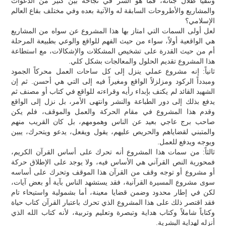
ونتفيأ ظلال جناته، فما هو السر في نجاحه بين كثير من الدعوات
والمشاريع والأطروحات السابقة له والآتية بعده وفي مختلف بقاع العالم
الإسلامي؟
لعل أولى السمات التي امتاز بها هذا المشروع عن سواه من المشاريع
هي الواقعية أولاً، سواء من حيث الفهم للواقع والوعي بطبيعة المرحلة
أم من حيث القدرة على تشخيص المشكلات والإشكالات، مع استطاعة
هذا المشروع تقديم الحلول والمعالجات بشكل كلي.
ثانياً: إنه مشروع عملي ينزل إلى كل ساحات العمل محركاً الجمود
ومبدداً الركود ومزلزلاً الواقع ومغيراً فيه إلى التي هي أحسن. ثم إن
الشهيد القائد لم يكتف بإبداء رأيه وقراءته للواقع في كتاب أو مصنف ثم
يدفع بذلك إلى دور الطباعة والنشر وانتهى الأمر، بل نزل إلى الواقع
وقدم هذا المشروع في مقام الحركة والعمل والموقف، فلم يكن
صاحب برج عاجي بعيد عن الناس وهمومهم، بل كان القريب منهم
والمتبني لقضاياهم والحريص عليهم، يقول ويفعل، يدعو ويتحرك، يبين
ويوجه ويدفع للعمل.
ثالثاً: من سمات هذا المشروع أنه تحرك على أساس القرآن الكريم،
فمحورية النص القرآني هي الأساس فيه، ولا يوجد على الإطلاق حركة
أو مشروع أو توجه وقف من القرآن هذا الموقف وتحرك على أساسه
سوى مشروع المسيرة القرآنية، فقد يستشهد الناس بآية أو بعض آيات،
لكن في إطار محدود وضمن قضايا معينة، أما بشمولية واستيحاء تام
فقد اقتصر ذلك على هذا المشروع الذي تحرك باعتبار القرآن كتاب حياة
وكتاباً شاملاً وكتاب هداية وتبصرة وتعليم وتربية، لأنه كتاب الله الذي
أنزله لهداية البشرية.