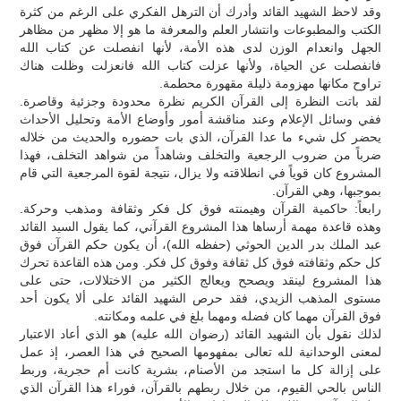
وقد لاحظ الشهيد القائد وأدرك أن الترهل الفكري على الرغم من كثرة
الكتب والمطبوعات وانتشار العلم والمعرفة ما هو إلا مظهر من مظاهر
الجهل وانعدام الوزن لدى هذه الأمة، لأنها انفصلت عن كتاب الله
فانفصلت عن الحياة، ولأنها عزلت كتاب الله فانعزلت وظلت هناك
تراوح مكانها مهزومة ذليلة مقهورة محطمة.
لقد باتت النظرة إلى القرآن الكريم نظرة محدودة وجزئية وقاصرة.
ففي وسائل الإعلام وعند مناقشة أمور وأوضاع الأمة وتحليل الأحداث
يحضر كل شيء ما عدا القرآن، الذي بات حضوره والحديث من خلاله
ضرباً من ضروب الرجعية والتخلف وشاهداً من شواهد التخلف، فهذا
المشروع كان قوياً في انطلاقته ولا يزال، نتيجة لقوة المرجعية التي قام
بموجبها، وهي القرآن.
رابعاً: حاكمية القرآن وهيمنته فوق كل فكر وثقافة ومذهب وحركة.
وهذه قاعدة مهمة أرساها هذا المشروع القرآني، كما يقول السيد القائد
عبد الملك بدر الدين الحوثي (حفظه الله)، أن يكون حكم القرآن فوق
كل حكم وثقافته فوق كل ثقافة وفوق كل فكر. ومن هذه القاعدة تحرك
هذا المشروع لينقد ويصحح ويعالج الكثير من الاختلالات، حتى على
مستوى المذهب الزيدي، فقد حرص الشهيد القائد على ألا يكون أحد
فوق القرآن مهما كان فضله ومهما بلغ في علمه ومكانته.
لذلك نقول بأن الشهيد القائد (رضوان الله عليه) هو الذي أعاد الاعتبار
لمعنى الوحدانية لله تعالى بمفهومها الصحيح في هذا العصر، إذ عمل
على إزالة كل ما استجد من الأصنام، بشرية كانت أم حجرية، وربط
الناس بالحي القيوم، من خلال ربطهم بالقرآن، فوراء هذا القرآن الذي