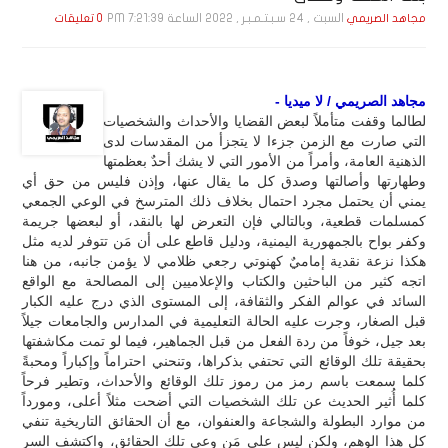
السبت , 24 سـبـتـمـبـر , 2022 الساعة 7:21:39 PM
مجاهد الصريمي
0 تعليقات
مجاهد الصريمي / لا ميديا -
لطالما وقفت متأملاً لبعض القضايا والأحداث والشخصيات
التي صارت مع الزمن جزءا لا يتجزأ من المقدسات لدى
الذهنية العامة، وأمراً من الأمور التي لا يشك أحدٌ بعظمتها
وطهارتها وأصالتها وصدق كل ما يقال عنها، وإذن فليس من حق أي
يمني أن يحتمل مجرد احتمال بخلاف ذلك المترسخ في الوعي الجمعي
كمسلمات قطعية، وبالتالي فإن التعرض لها بالنقد، أو لبعضها جريمة
وكفر بواح بالجمهورية اليمنية، ودليل قاطع على أن مَن تتوفر لديه مثل
هكذا نزعة نقدية إماميٌ كهنوتي رجعي ظلامي لا يؤمن جانبه، من هنا
اتجه كثير من الباحثين والكتاب والإعلاميين إلى المصالحة مع الواقع
السائد في عوالم الفكر والثقافة، إلى المستوى الذي درج عليه الكبار
قبل الصغار، وجرت عليه الحالة التعليمية في المدارس والجامعات جيلاً
بعد جيل، خوفاً من ردة الفعل من قبل الجماهير، فيما لو تمت مكاشفتها
بحقيقة تلك الوقائع التي تحتفي بذكراها، وتنحني احتراماً وإكباراً ومحبةً
كلما سمعت باسم رمز من رموز تلك الوقائع والأحداث، وتطير فرحاً
كلما أُثير الحديث عن تلك الشخصيات التي أضحت مثلاً أعلى، ومورداً
من موارد البطولة والشجاعة والعنفوان، مع أن الحقائق التاريخية تنفي
كل هذا الوهم، ولكن ليس على مَن وعى تلك الحقائق، واكتشف السر