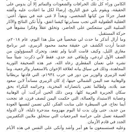
الكامن وراء كل تلك الخرافات والشعوذات والتمائم إلا أن يدوس على
الحقيقة، ويقوم بلي عنق التاريخ، إرضاءً لكل ما اعتادت عليه وألفته
فصار جزءًا من كيانها الشخصي، وبعداً لا غنى عنه في بنيتها، أعني:
العقلية الطفولية التي تجب مسايرتها كيفما اتفق، وأياً تكن النتائج والآثار
السلبية التي ستنعكس على الحاضر، وتخلق عقلاً وفكرا مشوهاً في
حركة المستقبل.
وما أزال أتذكر ما حدث لي شخصياً في مثل هذا اليوم، عام ٢٠١٨م،
عندما أردت الكشف عن حقيقة محمد محمود الزبيري، عبر برنامج
مغازي الليل، وكيف قامت الدنيا ولم تقعد، وتحرك المسؤولون من
الصف الأول لردعي، وإيقافي عند حدي، فقط لأني ذكرت: شيئاً مما
نشره علي نعمان المقطري رعاه الله، عبر هذه الصحيفة الثورية
المجاهدة، وذلك في سياق بيانه لعلاقة الإخوان بالاستعمار والرجعية، وما
لعبه الزبيري والوزير من دور في حرب ١٩٣٤م، التي قادتها بريطانيا
والوهابية ضد اليمن الشمالي حينها، إذ كان الزبيري مسانداً لابن سعود
ضد بلاده، ولطالما تغنى بانتصاراته المخزية، وجرائمه النكراء بحق
سكان الجزيرة العربية كلها، ومن ذلك الحين أدركت: أن الوهابية
وعصابة الاستبداد والعمالة، التي حكمت اليمن لنصف قرن، قد نجحت
أيما نجاح، في السيطرة على منابت الفكر، لكي تضمن لنفسها العودة
من جديد، حتى وإن بدت لنا اليوم مهزومة مندحرة ذليلة، لأن الدولة
العميقة تعمل على حراسة المرجعيات التي ستخلق ملايين التكفيريين
الجدد في قادم الأزمان.
وعليه فستسمعون ما هو أمر وأشد وأنكى على النفس في هذه الأيام