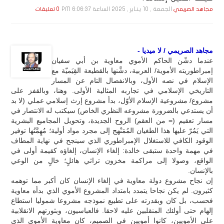
الجمعة , 10 يـنـاير , 2025 الساعة 6:06:37 PM
مجاهد الصريمي
0 تعليقات
مجاهد الصريمي / لا ميديا -
عندما دشّن الحاكم الأموي معاوية بن أبي سفيان
إمبراطوريته الأموية/ العربية، دشَّنها بالقطيعة القِيَميّة مع
الإسلام في نصه الأول، وبالانفصال التام عن المسار
التاريخي الإسلامي في تجاربه المثالية الأولى. وهنا، وبالقفز على
مشروع/ مشروعية الإسلام الأوّل، بدأ مشروع إرث إسلامي عملي (لا بد
أن يستدعي بالضرورة مشروعه النظري الخاص) سيكتب له الانتصار في
مسار تعقيم (= من العقم) الروح الجديدة، وتحويل المجاميع البشرية
التي يَمُرّ عليها هذا الطغيان المُمَنْهج إلى مجرد مواد أولية؛ مُهِمَّتُها توفير
الوقود الكافي للاستغلال الإمبراطوري الذي سينجح في نهاية المطاف
في مهمة واحدة ستبقى خالدة: إلغاء الإنسان، إلغاؤه كقيمة أولى في
الواقع، وصولا إلى مراكمة مخزون تراثي هائلٍ؛ خالٍ من الوعي
بالإنسان.
إن نجاح مشروع دولة معاوية في إلغاء الإنسان كان أكبر مما توهمه
كثيرون. لم يكن نجاحا يتمدد بامتداد المشروع الأموي الذي بدأه معاوية
فحسب، بل كان وبقدرته على تطبيع نموذجه مشروعا شموليا استطاع
إلهام حتى أولئك المنقلبين عليه لاحقا. فالعباسيون، وبثورتهم الانقلابية
على الأمويين، كانوا أمويين في الصميم، كان معاوية الأموي الذي