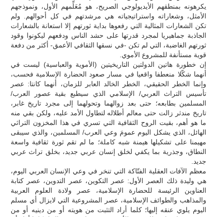
يكرهونه بمنطقهم الأيديولوجي الصريح، هو مُعَلِّمهم الأول، ونموذجهم
الأمثل، وشعاراته واستراتيجياته هي مرشدتهم في كل أحوالهم. ولم
تكن الشعارات المثالية التي رفعوها بداية ثورتهم إلا استعانة بالشعارات
الجاذبة جماهيريا لمجرد قدرتها على حشد الناس ودفعهم ليكونوا وقود
ثورتهم الغاضبة، التي لم تكن -في نسقها الثقافي الأعمق- أكثر من دفعة
قوية مستأنفة للمشروع الأموي.
إن خطورة هاتين الدولتين التاريخيتين (الأموية والعباسية) ليست في
أنهما شكّلا منعطفا واقعيا في مسار صعود الحضارة الإسلامية فحسب،
وإنما الخطر الحقيقي، الخطر الخالد العابر للزمان، أنهما كانتا: عصر
تأسيس التراث العربي/ الإسلامي الذي سيطبع بقية عصور العرب/
المسلمين بطابعه؛ حتى بعد زوالهما وتحولهما إلى مجرد تاريخ غابر،
تاريخ مندثر زالت حتى معالم أطلاله لتطاول الأمد عليه، ولكن بقي منه
ما هو أهم، بقيت الروح الثقافية التي تسري في هذا المخزون التراثي
الهائل، الذي يشكل اليوم عمومَ وعي العرب/ المسلمين، والذي سيبقى
مهيمنا على تشكيلها هيمنة شبه كاملة؛ ما لم تقم ثورة ثقافية واسعة
النطاق، وجذرية بما يكفي لخلق إنسان عربي جديد، بخلق تراث عربي
جديد.
معظم الآفات العقلية الفتّاكة التي تنخر في وعي الإنسان العربي اليوم،
هي وليدة ذلك العصر الأول: عصر التكوين، عصر التدوين، عصر كتابة
العناوين الرئيسة للحضارة الإسلامية، عصر ولادة العلوم العربية
والمذاهب والطوائف الإسلامية، عصر المشروعية التي لايزال أي مسلم
اليوم يلوي عنقه إليها؛ كلما أراد التثبت من هويته أو من دينيه أو من