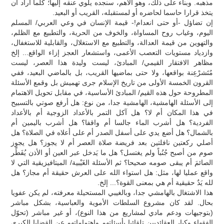
مذهبه. وبناء على ذلك، وهو الأهم، سنجده يلوي عنقه إليها؛ كلما أراد أن
يتخذ قرارا حاسما لحاضره أو لمستقبله، القريب أو البعيد.
إن تضاؤل -أو حتى انعدام!- قيمة الإنسان في وعي العربي/ المسلم
اليوم، وغياب روح المساواة، والخوف من الحرية، والتطبيع مع الظلم،
والتهوين من قيمة العدالة، والتطبيع مع الاستغلال، والقابلية للاستغفال،
وازدياد مستويات التعصب الأعمى، واستشعار العجز إزاء الواقع... إلخ
مظاهر الافتقار القيمي/ المبادئ، ليست وليدة هذا العصر، ليست
مُتَشرْعِنة بواقعها، ولا حتى بماضيها القريب، بل بالماضي البعيد، ففي
القرون الخمسة الأولى من تاريخ الإسلام جرى تهميش بل وقمع الأسئلة
المطروحة حول هذه القيم/ المبادئ الأساسية، في مقابل تحويل الاهتمام
إلى الأسئلة الهامشية، الهامشية جدا، من نوع: هل أرفع صوتي بالتسبيح
في هذا المكان أم لا؟ هل آكل التمر بالأعداد الزوجية أم بالأعداد
الفردية؟ هل أشرب الماء جالسا أم واقفا؟ هل أشرب باليمين أم
بالشمال؟ هل أضع يدي على أسفل الصدر أم على أعلاه في الصلاة؟ هل
أصلي ركعتين نافلتين بعد فريضة صلاة العصر أم لا يجوز؟ هل يجوز
صوم من أصبح جُنُباً ولم يغتسل؟ هل ما يَدخل عبر العين أو الأذن يُفَطِّر
الصائمَ أم يبقى صومه صحيحا؟ ثم الأسئلة الغَيْبية/ الميتافيزيقية التي لا
واقع عمليا لها، مثل: هل استواء الله على العرش حقيقة أم مجاز؟ هل
لله يَدٌ حقيقية أم هي بمعنى القوة؟... إلخ.
هذا الاشتغال بالهامشي جدا، وبالغيبي المستحيلة معرفته، لم يكن عفويا
بحال. لقد كان مشروع السلطات الأموية والعباسية، بشكل مباشر
(بتوجيهات ودعم مادي لمشاريع من هذا النوع)، أو غير مباشر (تحوّل
الفقهاء وكبار العقائديين تلقائيا بأسئلتهم واهتماماتهم عن القضايا الكبرى