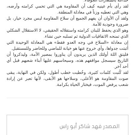
لقد رأى بأم عينيه كيف أن المقاومة هي التي تحمي كرامته وأرضه،
وهي التي تعطيه وزناً في معادلة المنطقة.
ولقد آن الأوان أن يفهم الجميع أن سلاح المقاومة ليس مجرد خيار، بل
ضرورة وجودية للأمة.
وهو الذي يحفظ للبنان كرامته واستقلاله الحقيقي، لا الاستقلال الشكلي
الذي تمنحه الاتفاقيات الدولية ثم تسلبه حين تشاء.
إن معادلة «السلاح في وجه العدو فقط» هي المعادلة الوحيدة التي
أثبتت جدواها، وأي خروج عنها هو خيانة للماضي وللحاضر وللمستقبل.
فليتقِ اللهَ أولئك الذين يريدون أن يناوروا بمصير الأمة، وليذكروا أن
التاريخ سيسجل مواقفهم هذه، وسيحاسبهم عليها أبناء شعبهم قبل أي
أحد آخر.
لقد كُتبت كلمات كثيرة، وخُطبت خطب أطول، ولكن في النهاية، يبقى
صوت المقاومة هو الأعلى، وسلاحها هو الأبقى، لأنها تعبر عن إرادة
شعب يرفض الموت، فيختار الحياة بكرامة.
المصدر
فهد شاكر أبو راس