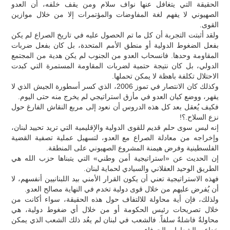
الحقيقة التي يتغافل عنها نواف سلام ومن يقف خلفه، أن العدو
الصهيوني لا يفهم لغة المفاوضات والمؤتمرات إلا من خلال موازين
القوى.
ولقد أثبتت التجربة أن كل ما تم الحصول عليه في تاريخ الصراع لم يكن
بفعل الضغوط الدولية أو منطق الأمم المتحدة، بل كان بفعل ضربات
المقاومة وحدها. فانسحاب العدو من الجنوب لم يكن هدية من المجتمع
الدولي، بل كان نتيجة حتمية لضربات المقاومة المستمرة التي كبدت
الاحتلال تكلفة باهظة لا يمكن تحملها.
وكذلك كان الانتصار في تموز 2006، الذي كسر أسطورة الجيش الذي لا
يقهر، ووضع كيان العدو في مأزق استراتيجي لم يخرج منه حتى اليوم.
فكيف يُعقل بعد كل هذه الدروس أن نعود إلى مربع النقاش الفارغ حول
نزع السلاح.؟!
إنه ليس سوى حلم قديم للقوى الدولية والإقليمية التي تريد تحييد لبنان،
وإخراجه من معادلة الصراع مع العدو، لتسهيل عملية تصفية القضية
الفلسطينية وفرض هيمنة المشروع الصهيوني على المنطقة.
إن الحديث عن «استراتيجية أمن وطني» التي يتبناها حزب الله هي
الطريق الوحيد العقلاني والسيادي لحماية لبنان.
فهذه الاستراتيجية تعني أن يكون القرار الأمني بيد اللبنانيين أنفسهم، لا
أن يُفرض عليهم من خلال قوى دولية تخدم في النهاية مصالح العدو.
ولذلك، فإن أية محاولة للالتفاف حول هذه الحقيقة، سواء أكانت من
خلال تصريحات رئيس الحكومة أو من خلال أي ضغوط دولية، هي
محاولةٌ فاشلةٌ سلفاً. فالشعب في لبنان لم يعُد ذلك الشعب الذي يمكن
خداعه بالشعارات الجوفاء.