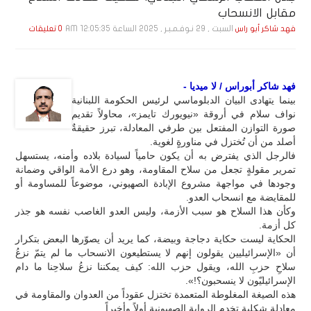
مقابل الانسحاب
السبت , 29 نـوفـمـبـر , 2025 الساعة 12:05:35 AM
فهد شاكر أبو راس
0 تعليقات
فهد شاكر أبوراس / لا ميديا -
بينما يتهادى البيان الدبلوماسي لرئيس الحكومة اللبنانية
نواف سلام في أروقة «نيويورك تايمز»، محاولاً تقديم
صورة التوازن المفتعل بين طرفي المعادلة، تبرز حقيقةٌ
أصلد من أن تُختزل في مناورةٍ لغوية.
فالرجل الذي يفترض به أن يكون حامياً لسيادة بلاده وأمنه، يستسهل
تمرير مقولةٍ تجعل من سلاح المقاومة، وهو درع الأمة الواقي وضمانة
وجودها في مواجهة مشروع الإبادة الصهيوني، موضوعاً للمساومة أو
للمقايضة مع انسحاب العدو.
وكأن هذا السلاح هو سبب الأزمة، وليس العدو الغاصب نفسه هو جذر
كل أزمة.
الحكاية ليست حكاية دجاجة وبيضة، كما يريد أن يصوّرها البعض بتكرار
أن «الإسرائيليين يقولون إنهم لا يستطيعون الانسحاب ما لم يتمّ نزعُ
سلاحِ حزبِ الله، ويقول حزب الله: كيف يمكننا نزعُ سلاحِنا ما دام
الإسرائيليّون لا ينسحبون؟!».
هذه الصيغة المغلوطة المتعمدة تختزل عقوداً من العدوان والمقاومة في
معادلة شكلية تخدم الرواية الصهيونية أولاً وأخيراً.