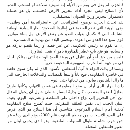
فالحزب لم يقل في يوم من الأيام إنه سينزع سلاحه لو انسحب العدو،
لأن السلاح ليس مجرد أداة لتحرير الأرض فحسب، بل هو ضمانة
لاستمرار التحرير وردع العدوان المستقبلي.
لقد تحدث الحزب بوضوح استراتيجي عن «استراتيجية أمن وطني»،
وهي الرؤية التي تضع القضية في إطارها الصحيح: إطار السيادة الوطنية
الشاملة التي لا تكتمل بغياب العدو عن بعض الأرض، بل ببناء موازين
قوى تمنع هذا العدو من العودة، وتحمي البلاد من تهديداته المستمرة.
إن ما يقوم به رئيس الحكومة، عن غير قصد أو ربما بقصدٍ يدركه هو
وأسياده، هو فتح بابٍ خطير للمناورة بأمرٍ لا يقبل المناورة.
فليس من حق أحدٍ أن يتنازل عن ورقة القوة الوحيدة التي يمتلكها لبنان
في مواجهة آلة الحرب الصهيونية المدعومة غربياً.
ويستذكر بذلك التزام 5 آب/ أغسطس الأسود، الذي لم يكن سوى طعنة
في خاصرة المقاومة، فتح باباً واسعاً للمصائب والتدخلات الخارجية التي
ما زال اللبنانيون يعانون من تبعاتها حتى اليوم.
ذلك القرار الذي أراد أن يضع المقاومة في قفص الاتهام، وكأنها طرفٌ
معادِلٌ للعدو المغتصب، كان بدايةً لمسار خاطئ حاول أن يحول النضال
من أجل التحرير إلى نزاع داخلي على السلطة والشرعية. اليوم، يعيدنا
البيان الجديد إلى نفس الحلقة المفرغة، حيث يُطرح سلاح المقاومة
كعقبة أمام السلام المزعوم، متناسين أن هذا السلاح هو الذي فرض
على العدو الانسحاب من معظم الجنوب عام 2000، وهو الذي ردعَه عن
شن حرب شاملة طوال السنوات الماضية، وهو الذي يحمي لبنان من
مصير فلسطين المحتلة.