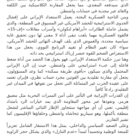
الذي سيدفعه المعتدي، مما يجعل المقارنة الكلاسيكية بين الكلفة
والعائد غير مجدية في حسابات واشنطن.
ومن الناحية العسكرية البحتة، يعمل الاستعداد الإيراني على إفشال
الجدوى الاستراتيجية للحشد الأمريكي غير المسبوق في المنطقة، والذي
يشمل حاملة الطائرات «أبراهام لنكولن» وأسراب مقاتلات «إف-15».
فالقوة العسكرية مهما بلغت تبقى أداة لا معنى لها دون تحقيق غاية
سياسية محددة، والغموض الذي يلف الهدف النهائي للحشد الأمريكي،
سواء كان تغيير النظام أو تقييد البرنامج النووي، يجعل من هذا
الاستعراض الضخم للقوة عنصر إرباك استراتيجي بحد ذاته.
وهنا تبرز حكمة الاستعداد الإيراني، فهو يحول هذا الحشد من أداة ضغط
فاعلة إلى عبء استراتيجي على واشنطن، حيث إن الرد الإيراني
المحتمل والذي سيكون «بأقوى طريقة ممكنة» كما وعد المسؤولون،
يجعل أي مقارنة تقليدية بين القوتين مجرد حساب نظري، فإيران تعتمد
على عقيدة الحرب غير المتماثلة التي تجعل من تفوقها في الميدان غير
التقليدي رادعاً كافياً.
إن القدرات الإيرانية في التأثير على أمن الممرات البحرية مثل مضيق
هرمز، ونفوذها عبر محور المقاومة الذي يمد خيارات الرد بامتداد
إقليمي، تعني أن أي مواجهة ستتجاوز الإطار الثنائي المباشر لتشعل
منطقة بأكملها، وهو سيناريو تتحاشاه واشنطن وحلفاؤها الإقليميون كما
تشير التقارير.
وعلى الصعيد السياسي والداخلي، يمثل هذا الاستنفار الشامل تعزيزاً
للمنعة الوطنية وتجسيداً لمبدأ «عدم التنازل» والذي يشكل حجر الزاوية