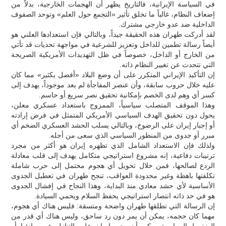
في السياسة الإيرانية، فالتاريخ يظهر أن الهجمات الخارجية، بدلاً من
إضعاف النظام، غالباً ما تخلق تأثير «التجمع حول العلم» وتوحد الصفوف
الداخلية ضد عدو خارجي مشترك.
لقد أدركت طهران هذه الحقيقة جيداً، وبالتالي فإن استعدادها العلني هو
أيضاً رسالة تطمين للداخل وتعزيز للشرعية في مواجهة تحديات قد تأتي
من الخارج أو الداخل، خصوصاً في ظل التهديدات الأمريكية الصريحة
التي تتحدث عن تغيير النظام ذاته.
إن التأكيد الإيراني المتكرر على أن وضع البلاد «أفضل بكثير» مما كان
عليه خلال حروب سابقة، وأن عنصر المفاجأة لم يعد موجوداً، يهدف إلى
كسر أي وهم لدى الخصم بإمكانية تحقيق نصر سريع أو حاسم.
وهذا الموقف المتصلب سياسياً، الممزوج باستعداد عسكري معلن،
يحول دون تحقيق الهدف السياسي الأمريكي المتمثل في فرض إرادته
أو إجبار إيران على الرضوخ، وبالتالي يسلب الحشد العسكري الضخم أي
مبرر أو جدوى من المنظور السياسي الذي سعى من أجله.
ولذلك فإن الاستعداد الشامل الذي تظهره إيران هو أكثر من مجرد
ترتيبات دفاعية، إنه مشروع استراتيجي متكامل يهدف إلى قلب معادلة
الردع لصالحها، فمن خلال تحويل أي هجوم محتمل إلى حرب شاملة
تكلفتها باهظة وغير محدودة العواقب، تنجح طهران في تعطيل الجدوى
الأساسية لأي حشد معادي منذ البداية، وهذا النجاح في إفشال الجدوى
هو في حد ذاته انتصار استراتيجي يحفظ السلام ويحمي السيادة.
إن الرسالة التي تطلقها طهران واضحة ومتسقة: فليس هناك أي هجوم،
مهما كان حجمه، يمكن أن يمر دون رد ساحق، وليس هناك أي قدر من
الضغوط السياسية يمكن أن يجبر إيران على التنازل عن مبادئها أو