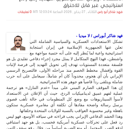
استراتيجي غير قابل للاختراق
الثلاثاء , 27 يـنـاير , 2026 الساعة 12:03:24 AM
فهد شاكر أبو راس
0 تعليقات
فهد شاكر أبوراس / لا ميديا -
تشكل الاستعدادات العسكرية والسياسية الشاملة التي
تعلن عنها الجمهورية الإسلامية في إيران استجابة
استراتيجية واعية لما يُنظر إليه على أنه حتمية مواجهة مع
واشنطن، فهذا النهج المتكامل لا يمثل مجرد إجراء دفاعي تقليدي بل هو
فلسفة متعددة المستويات تهدف إلى تحويل التهديد إلى فرصة لإثبات
القوة وإفشال مخطط الخصم منذ مراحله الأولى، فالتصريح الرسمي
الإيراني بأن أي هجوم، محدوداً كان أم شاملاً، سيعامل على أنه حرب
شاملة ويتلقى رداً قاضياً هو جوهر هذه الاستراتيجية.
إن هذا الموقف الصارم المبني على مبدأ «عدم التنازل» هو ترجمة
عملية لفهم عميق لديناميكيات الردع، حيث أن الإعلان عن الاستعداد
لأسوأ السيناريوهات مع وضع كل المنظومات في حالة تأهب قصوى
يرسل رسالة واضحة مفادها أن تكلفة أي مغامرة عسكرية ستكون
باهظة وغير محسوبة العواقب بالنسبة للولايات المتحدة وحلفائها.
وهذا الحشد الدفاعي الإيراني يجب قراءته في سياقه الأوسع، فهو ليس
رد فعل على تحركات عسكرية أمريكية فحسب، بل هو جهد استباقي
لدفع الضرر المحتمل أو منع الضربة أساساً من خلال رفع سقف الثمن