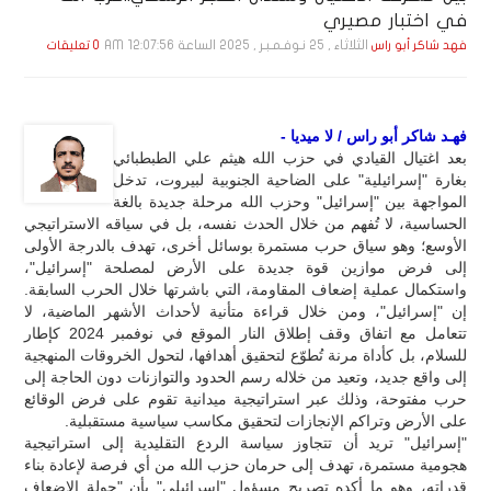
في اختبار مصيري
الثلاثاء , 25 نـوفـمـبـر , 2025 الساعة 12:07:56 AM
فهد شاكر أبو راس
0 تعليقات
فهـد شاكر أبو راس / لا ميديا -
بعد اغتيال القيادي في حزب الله هيثم علي الطبطبائي
بغارة "إسرائيلية" على الضاحية الجنوبية لبيروت، تدخل
المواجهة بين "إسرائيل" وحزب الله مرحلة جديدة بالغة
الحساسية، لا تُفهم من خلال الحدث نفسه، بل في سياقه الاستراتيجي
الأوسع؛ وهو سياق حرب مستمرة بوسائل أخرى، تهدف بالدرجة الأولى
إلى فرض موازين قوة جديدة على الأرض لمصلحة "إسرائيل"،
واستكمال عملية إضعاف المقاومة، التي باشرتها خلال الحرب السابقة.
إن "إسرائيل"، ومن خلال قراءة متأنية لأحداث الأشهر الماضية، لا
تتعامل مع اتفاق وقف إطلاق النار الموقع في نوفمبر 2024 كإطار
للسلام، بل كأداة مرنة تُطوّع لتحقيق أهدافها، لتحول الخروقات المنهجية
إلى واقع جديد، وتعيد من خلاله رسم الحدود والتوازنات دون الحاجة إلى
حرب مفتوحة، وذلك عبر استراتيجية ميدانية تقوم على فرض الوقائع
على الأرض وتراكم الإنجازات لتحقيق مكاسب سياسية مستقبلية.
"إسرائيل" تريد أن تتجاوز سياسة الردع التقليدية إلى استراتيجية
هجومية مستمرة، تهدف إلى حرمان حزب الله من أي فرصة لإعادة بناء
قدراته، وهو ما أكده تصريح مسؤول "إسرائيلي" بأن "جولة الإضعاف