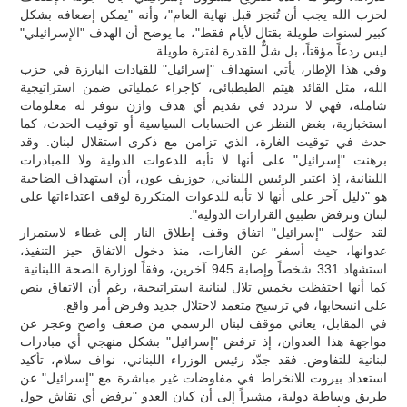
لحزب الله يجب أن تُنجز قبل نهاية العام"، وأنه "يمكن إضعافه بشكل
كبير لسنوات طويلة بقتال لأيام فقط"، ما يوضح أن الهدف "الإسرائيلي"
ليس ردعاً مؤقتاً، بل شلٌّ للقدرة لفترة طويلة.
وفي هذا الإطار، يأتي استهداف "إسرائيل" للقيادات البارزة في حزب
الله، مثل القائد هيثم الطبطبائي، كإجراء عملياتي ضمن استراتيجية
شاملة، فهي لا تتردد في تقديم أي هدف وازن تتوفر له معلومات
استخبارية، بغض النظر عن الحسابات السياسية أو توقيت الحدث، كما
حدث في توقيت الغارة، الذي تزامن مع ذكرى استقلال لبنان. وقد
برهنت "إسرائيل" على أنها لا تأبه للدعوات الدولية ولا للمبادرات
اللبنانية، إذ اعتبر الرئيس اللبناني، جوزيف عون، أن استهداف الضاحية
هو "دليل آخر على أنها لا تأبه للدعوات المتكررة لوقف اعتداءاتها على
لبنان وترفض تطبيق القرارات الدولية".
لقد حوّلت "إسرائيل" اتفاق وقف إطلاق النار إلى غطاء لاستمرار
عدوانها، حيث أسفر عن الغارات، منذ دخول الاتفاق حيز التنفيذ،
استشهاد 331 شخصاً وإصابة 945 آخرين، وفقاً لوزارة الصحة اللبنانية.
كما أنها احتفظت بخمس تلال لبنانية استراتيجية، رغم أن الاتفاق ينص
على انسحابها، في ترسيخ متعمد لاحتلال جديد وفرض أمر واقع.
في المقابل، يعاني موقف لبنان الرسمي من ضعف واضح وعجز عن
مواجهة هذا العدوان، إذ ترفض "إسرائيل" بشكل منهجي أي مبادرات
لبنانية للتفاوض. فقد جدّد رئيس الوزراء اللبناني، نواف سلام، تأكيد
استعداد بيروت للانخراط في مفاوضات غير مباشرة مع "إسرائيل" عن
طريق وساطة دولية، مشيراً إلى أن كيان العدو "يرفض أي نقاش حول