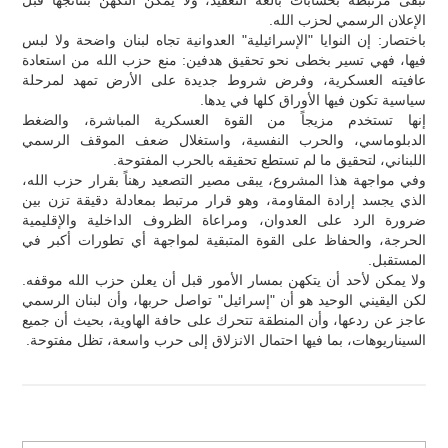
الإعلان الرسمي لحزب الله.
باختصار: إن النوايا "الإسرائيلية" العدوانية تجاه لبنان واضحة ولا لبس
فيها، فهي تسير بخطى نحو تحقيق هدفين: منع حزب الله من استعادة
عافيته العسكرية، وفرض شروط جديدة على الأرض تمهد لمرحلة
سياسية تكون فيها الأوراق كلها في يدها.
إنها تستخدم مزيجاً من القوة العسكرية المباشرة، والضغط
الدبلوماسي، والحرب النفسية، واستغلال ضعف الموقف الرسمي
اللبناني، لتحقيق ما لم تستطع تحقيقه بالحرب المفتوحة.
وفي مواجهة هذا المشروع، يبقى مصير التصعيد رهناً بقرار حزب الله،
الذي يجسد إرادة المقاومة، وهو قرار مرتبط بمعادلة دقيقة تزن بين
ضرورة الرد على العدوان، ومراعاة الظروف الداخلية والإقليمية
الحرجة، والحفاظ على القوة المتبقية لمواجهة أي تطورات أكبر في
المستقبل.
ولا يمكن لأحد أن يتكهن بمسار الأمور قبل أن يعلن حزب الله موقفه.
لكن اليقيني الوحيد هو أن "إسرائيل" تواصل حربها، وأن لبنان الرسمي
عاجز عن ردعها، وأن المنطقة تتحرك على حافة الهاوية، بحيث أن جميع
السيناريوهات، بما فيها احتمال الانزلاق إلى حرب واسعة، تظل مفتوحة.