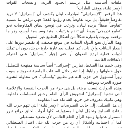
ملفات أساسية مثل ترسيم الحدود البرية، وانسحاب القوات
الإسرائيلية، ووقف الغارات".
هذا الرفض "الإسرائيلي" لمبادرات لبنان يكشف أن "إسرائيل" لا تريد
تفاوضاً حقيقياً، بل تريد تفاوضاً يخدم رؤيتها فقط؛ فهي ترفض ما تسميه
"تفاوضاً ضيقاً" يريده لبنان، وترغب في توسيع نطاق المفاوضات نحو
"تطبيع تدريجي" وربط أي تقدم بترتيبات أمنية وسياسية أوسع، وهو ما
ترفضه بيروت باعتباره شكلاً من أشكال التطبيع غير المقبول.
وهذا المأزق يضع الدولة اللبنانية في موقع ضعيف، إذ يقتصر دورها على
إصدار البيانات والإدانات، كما فعلت بعد غارة حارة حريك، دون أن تملك
أدوات فعلية لردع العدوان أو حتى إجبار "إسرائيل" على احترام
الاتفاقات القائمة.
وفي خضم هذا الضغط، تمارس "إسرائيل" أيضاً سياسة ممنهجة للتضليل
حول خطواتها ونواياها، إذ انتشر خلال الساعات الماضية تصريح منسوب
زوراً لمسؤول في حزب الله عبر تطبيق "واتسأب"، في محاولة لتشويه
صورة الحزب وموقفه.
وهذه الحوادث ليست بريئة، بل هي جزء من الحرب النفسية والإعلامية
التي تشنها "إسرائيل" لتشويش الرأي العام وخلق انقسامات داخلية،
وهي تكتيك معروف في حربها الشاملة ضد المقاومة.
إن هذا التضليل، إلى جانب التصريحات "الإسرائيلية" التي تتهم حزب الله
بإعادة التسليح وتحمّل لبنان المسؤولية، كلها أدوات لخلق ذرائع تبرر
استمرار عدوانها وتمهد الرأي العام العالمي لأي تصعيد مستقبلي.
كما أن احتمالية وأشكال أي رد من حزب الله على اغتيال الطبطبائي
تبقى مرتبطة بحسابات بالغة التعقيد، ولا يمكن التكهن بنتائجها قبل