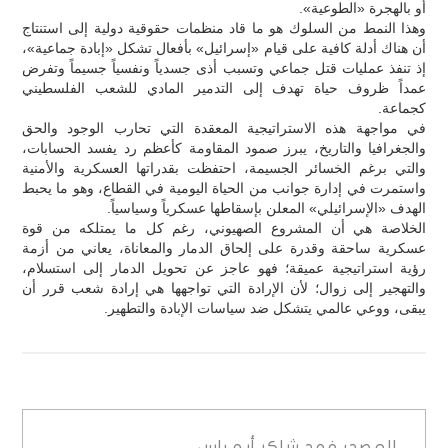
أو بالهجرة «الطوعية».
وهذا النمط من السلوك هو ما قاد منظمات حقوقية دولية إلى استنتاج
أن هناك أدلة كافية على قيام «إسرائيل» بأفعال تشكل «إبادة جماعية»،
إذ تنفذ عمليات قتل جماعي وتسبب أذى جسدياً ونفسياً جسيماً وتفرض
عمداً ظروف حياة تهدف إلى التدمير المادي للشعب الفلسطيني
كجماعة.
في مواجهة هذه الاستراتيجية المعقدة التي تحارب الوجود والحق
والجغرافيا والتاريخ، يبرز صمود المقاومة كأعظم رد يفسد الحسابات،
والتي برغم الخسائر الجسيمة، احتفظت بقدراتها العسكرية والأمنية
واستمرت في إدارة جوانب من الحياة اليومية في القطاع، وهو ما يحبط
الهدف «الإسرائيلي» المعلن بإسقاطها عسكرياً وسياسياً.
الخلاصة هي أن المشروع الصهيوني، رغم كل ما يمتلكه من قوة
عسكرية ساحقة وقدرة على إلحاق الدمار والمعاناة، يعاني من أزمة
رؤية استراتيجية عميقة؛ فهو عاجز عن تحويل الدمار إلى استسلام،
والتهجير إلى زوال؛ لأن الإرادة التي تواجهها هي إرادة شعب قرر أن
يبقى، ووعي عالمي يتشكل ضد سياسات الإبادة والتطهير.
المصدر
فهد شاكر أبو راس