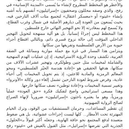
والأخطر هو المخطط المطروح لإنشاء ما يُسمى «المدينة الإنسانية» في
رفح، والذي وصفه محللون وصحفيون «إسرائيليون» أنفسهم بأنه أشبه
بإنشاء «غيتو» أو «معسكر اعتقال» لتجميع مئات آلاف النازحين فيه،
بحيث يُمنعون من العودة إلى ديارهم الأصلية في شمال وغرب القطاع،
ولا يُسمح لهم بمغادرته إلا نحو التهجير النهائي خارج فلسطين.
هذا المخطط ليس إجراءً إنسانياً، بل هو آلية ممنهجة لتحويل التهجير
الداخلي المؤقت إلى حالة نزوح قسري دائم، وبالتالي اقتطاع أجزاء
حيوية من الأرض الفلسطينية وتفريغها من سكانها.
ويتزامن هذا المسار في غزة مع حملة موازية ومماثلة في الضفة
الغربية، تكشف وحدة الرؤية الاستراتيجية، إذ إن عمليات الهدم المنهجية
والشاملة لمخيمات مثل جنين وطولكرم، وتهجير عشرات الآلاف من
سكانها، هدفها الحقيقي هو «إعادة هندسة الحيّز الفلسطيني» ومحو
المعالم الرمزية والمادية للاجئين، إذ يتم تحويل المخيمات إلى أحياء
عادية، وفرض شروط لعودة النازحين تشمل إلغاء دور وكالة «الأونروا»
وتغيير تسمية المخيمات و»إعادة توطين» نصف سكانها خارجها.
وهذا مسعى استراتيجي واضح لتفكيك فكرة «حق العودة» عملياً
ورمزياً، وهو ما يعتبره باحثون «إسرائيليون» ضرورياً لإنهاء الصراع
لصالح الرواية الصهيونية.
إن تقطير المساعدات، وحرمان المستشفيات من الوقود، وترك الخيام
المهترئة تحت الأمطار... كلها ليست إجراءات عشوائية، بل هي ضغوط
متعمدة لدفع المجتمع نحو حافة الهاوية، وجعله أكثر قبولاً بـ»الحلول»
الجذرية التي تفرضها «إسرائيل»، مثل القبول بالعيش في «غيتو» رفح