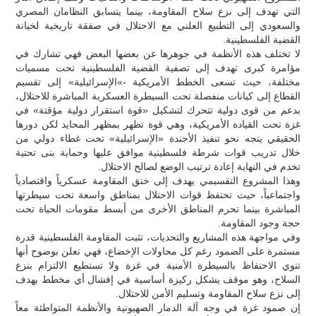
التي تهدف إلى نزع سلاح المقاومة، بينما يتسابق النظامان المصري
والسعودي إلى التطبيع العلني مع الاحتلال في صفقة تاريخية لخيانة
القضية الفلسطينية.
لا تختلف هذه الأنظمة في جوهرها عن بعضها البعض فهي تشارك في
مؤامرة كبرى تهدف إلى تصفية القضية الفلسطينية تحت مسميات
مختلفة، حيث تسعى الخطط الأمريكية -»الإسرائيلية» إلى تقسيم
القطاع إلى كيانات منفصلة تحت السيطرة العسكرية المباشرة للاحتلال،
بدعم من قوى دولية تتحرك لتشكيل «قوة استقرار دولية مؤقتة» في
غزة تحت القيادة الأمريكية، وهي قوة تظهر بمظهر المحايد لكن دورها
الحقيقي يتجه نحو تنفيذ الأجندة «الإسرائيلية» تحت غطاء دولي من
خلال تدريب قوات شرطة فلسطينية موافق عليها وحماية بنى تحتية
تخدم في النهاية إعادة ترتيب الوضع لصالح الاحتلال.
وهذا المشروع التقسيمي يهدف إلى خنق المقاومة عسكرياً واقتصادياً
واجتماعياً، حيث تحتفظ قوات الاحتلال بمناطق واسعة تحت سيطرتها
المباشرة بينما تحرم المناطق الأخرى من أبسط مقومات الحياة تحت
حجة وجود المقاومة.
وفي مواجهة هذه المشاريع والتحديات، تثبت المقاومة الفلسطينية قدرة
مستمرة على الصمود رغم كل محاولات الإخضاع، فهي تعلن بوضوح أنها
تنوي الاحتفاظ بالسيطرة الأمنية في غزة ولا تستطيع الالتزام بنزع
السلاح، وهو موقف يشكل ركيزة أساسية في إفشال أي مخطط يهدف
إلى نزع سلاح المقاومة وتسليم الأمن للاحتلال.
إن صمود غزة في وجه آلة الدمار الصهيونية والأنظمة المتواطئة معاً