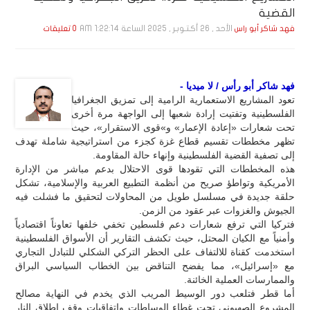
القضية
الأحد , 26 أكـتـوبـر , 2025 الساعة 1:22:14 AM
فهد شاكر أبو راس
0 تعليقات
فهد شاكر أبو رأس / لا ميديا -
تعود المشاريع الاستعمارية الرامية إلى تمزيق الجغرافيا
الفلسطينية وتفتيت إرادة شعبها إلى الواجهة مرة أخرى
تحت شعارات «إعادة الإعمار» و»قوى الاستقرار»، حيث
تظهر مخططات تقسيم قطاع غزة كجزء من استراتيجية شاملة تهدف
إلى تصفية القضية الفلسطينية وإنهاء حالة المقاومة.
هذه المخططات التي تقودها قوى الاحتلال بدعم مباشر من الإدارة
الأمريكية وتواطؤ صريح من أنظمة التطبيع العربية والإسلامية، تشكل
حلقة جديدة في مسلسل طويل من المحاولات لتحقيق ما فشلت فيه
الجيوش والغزوات عبر عقود من الزمن.
فتركيا التي ترفع شعارات دعم فلسطين تخفي خلفها تعاوناً اقتصادياً
وأمنياً مع الكيان المحتل، حيث تكشف التقارير أن الأسواق الفلسطينية
استخدمت كقناة للالتفاف على الحظر التركي الشكلي للتبادل التجاري
مع «إسرائيل»، مما يفضح التناقض بين الخطاب السياسي البراق
والممارسات العملية الخائنة.
أما قطر فتلعب دور الوسيط المريب الذي يخدم في النهاية مصالح
المشروع الصهيوني تحت غطاء الوساطات واتفاقيات وقف إطلاق النار