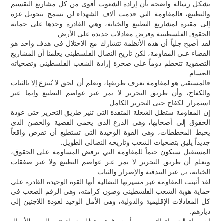
يشكل رسالة واضحة بأن إرادة الشعوب أقوى من كل مشاريع التقسيم
والتطبيع، فالمقاومة التي قدمت آلاف الشهداء لن تسمح بتحويل غزة
إلى مقبرة لمشاريع التطبيع والخيانة، وهي القادرة وحدها على حماية
الحقوق الفلسطينية وفرض معادلات جديدة على الأرض.
لقد أصبح جلياً أن هذه الأنظمة تتشارك مع الاحتلال في هدف واحد هو
القضاء على المقاومة، لكن تاريخ النضال الفلسطيني يعلمنا أن المشاريع
التصفوية تتحطم دوماً على صخرة إرادة الشعب الفلسطيني وتضحياته
الجسام.
فالمستقبل هو لمقاومة تعرف طريقها، وتعلم أن الحق لا يُنتزع إلا بالثبات
والكفاح، وأن طريق التحرير لا يمر عبر عواصم التطبيع وإنما عبر
استمرار الكفاح حتى التحرير الكامل.
إن المقاومة ستظل الشعلة المتقدة التي تنير طريق التحرير حتى عودة
الحقوق إلى أصحابها، وهي الدرع الذي يحمي القضية والحصن الذي
يحبط المخططات، وهي القوة الوحيدة التي تستطيع أن تفرض واقعاً
جديداً يليق بتضحيات الشعب وتاريخه النضالي الطويل.
المستقبل سيكون حتماً للمقاومة التي ترفض المساومة على الحقوق،
وتعلم أن طريق التحرير لا يمر عبر عواصم التطبيع ولا عبر صفقات
الخيانة، بل عبر البندقية والإصرار والثبات.
لقد أثبتت المقاومة عبر مسيرتها النضالية أنها القوة الوحيدة القادرة على
حماية هوية الشعب الفلسطيني وصون كرامته، وهي الرقم الصعب في
كل المعادلات الإقليمية والدولية، وهي الأمل الوحيد لعودة اللاجئين إلى
ديارهم.
إن دماء الشهداء التي روت أرض غزة ستظل شعلة تنير الدرب للأجيال