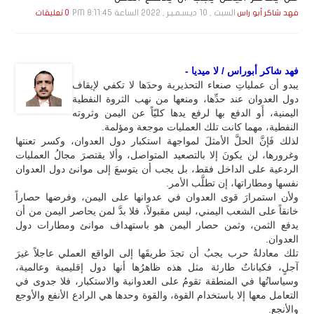
السبت , 10 ديـسـمـبـر , 2022 الساعة 8:11:45 PM
فهد شاكر أبو راس
0 تعليقات
فهد شاكر أبوراس / لا ميديا -
يبدو أن عملياتِ صنعاء التحذيرية وحدَها لا تكفي لإيقاف
دول العدوان عند حدِّها، ومنعها من نهب الثروة النفطية
اليمنية، أَو الدفع بها لرفع يدها كليّاً عن اليمن وثروته
النفطية، مهما كانت تلك العمليات موجعة ومؤلمة.
لذلك فَإنَّ الحلَّ الأمثلَ لمواجهة استكبار دول العدوان، وكسر تعنتها
وغرورها، لن يكونَ إلا بالتصعيد المتواصل، وألا يقتصرَ مجالُ العمليات
الردعية على الداخل فقط، بل يجب أن يتوسعَ إلى موانئ دول العدوان
نفسها ومطاراتها، إن تطلَّب الأمر.
ولأن استمرارَ قوى العدوان في عدوانها على اليمن، وفرضها حصاراً
خانقاً على الشعب اليمني، ليس مقبولاً، فلا بدَّ لمن يحاصر اليمن من أن
يدفع الثمن، وثمن حصار اليمن هو باستهداف موانئ ومطارات دول
العدوان.
تلك معادلةُ حرب يجبُ أن تجدَ طريقَها إلى الواقع العملي عاجلاً غيرَ
آجلٍ، فكياناتٌ طارئة مثل هذه ظاهرُها أنها دول إقليمية وعالمية،
وسياساتُها في المنطقة تقومُ على العدوانية والاستكبار، فلا جدوى في
التعامل معها إلا باستخدام القوة، والقوة وحدها هي الرادع الأنفع والأوجع
والأنجع.