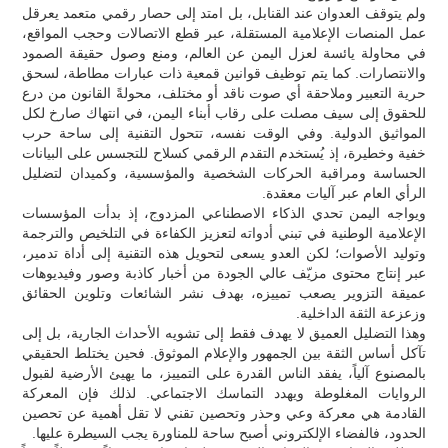
ولم يتوقف العدوان عند القنابل، بل امتد إلى حصار رقمي متعمد يعرقل
عمل المنصات الإعلامية المستقلة، عبر قطع الاتصالات وحجب المواقع،
في محاولة يائسة لعزل اليمن عن العالم، ومنع وصول حقيقة الصمود
والانتصارات. كما يتم توظيف قوانين قمعية ذات عبارات مطاطة، لسحق
حرية التعبير وملاحقة أي صوت ناقد أو مختلف، محولةً القانون من درع
للحقوق إلى سيف مصلت على رقاب أبناء اليمن، في انتهاك صارخ لكل
المواثيق الدولية. وفي الوقت نفسه، تتحول التقنية إلى ساحة حرب
خفية وخطيرة، إذ يُستخدم التقدم الرقمي كسلاح للتجسس على البيانات
الحساسة ومراقبة الحركات الشخصية والمؤسسية، وكميدان لتضليل
الرأي العام عبر آليات معقدة.
ويواجه اليمن تحدي الذكاء الاصطناعي المزدوج، إذ بدأت المؤسسات
الإعلامية الوطنية في تبني أدواته لتعزيز الكفاءة في التلخيص والترجمة
وتوليد الأصوات؛ لكن العدو يسعى لتحويل هذه التقنية إلى أداة تدمير،
عبر إنتاج محتوى مزيّف عالي الجودة من أخبار كاذبة وصور وفيديوهات
عميقة التزوير يصعب تمييزه، بهدف نشر الشائعات وتلوين الحقائق
وزعزعة الثقة الداخلية.
وهذا التضليل العميق لا يهدف فقط إلى تشويه الأحداث الجارية، بل إلى
تآكل أساس الثقة بين الجمهور والإعلام الموثوق. فحين يختلط الحقيقي
بالمصنوع آلياً، يفقد الناس القدرة على التمييز، ما يهيئ الأرضية لقبول
الروايات المغلوطة ويهدد التماسك الاجتماعي. لذلك فإن المعركة
القادمة هي معركة وعي وحذر وتحصين تقني لا تقل أهمية عن تحصين
الحدود، فالفضاء الإلكتروني أصبح ساحة للمناورة يجب السيطرة عليها.