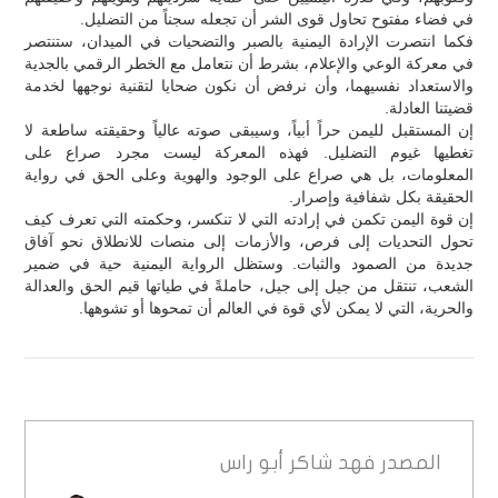
في فضاء مفتوح تحاول قوى الشر أن تجعله سجناً من التضليل.
فكما انتصرت الإرادة اليمنية بالصبر والتضحيات في الميدان، ستنتصر
في معركة الوعي والإعلام، بشرط أن نتعامل مع الخطر الرقمي بالجدية
والاستعداد نفسيهما، وأن نرفض أن نكون ضحايا لتقنية نوجهها لخدمة
قضيتنا العادلة.
إن المستقبل لليمن حراً أبياً، وسيبقى صوته عالياً وحقيقته ساطعة لا
تغطيها غيوم التضليل. فهذه المعركة ليست مجرد صراع على
المعلومات، بل هي صراع على الوجود والهوية وعلى الحق في رواية
الحقيقة بكل شفافية وإصرار.
إن قوة اليمن تكمن في إرادته التي لا تنكسر، وحكمته التي تعرف كيف
تحول التحديات إلى فرص، والأزمات إلى منصات للانطلاق نحو آفاق
جديدة من الصمود والثبات. وستظل الرواية اليمنية حية في ضمير
الشعب، تنتقل من جيل إلى جيل، حاملةً في طياتها قيم الحق والعدالة
والحرية، التي لا يمكن لأي قوة في العالم أن تمحوها أو تشوهها.
المصدر
فهد شاكر أبو راس