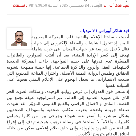
الأربعاء , 24 ديـسـمـبـر , 2025 الساعة 9:38:50 PM
فهد شاكر أبو راس
0 تعليقات
فهد شاكر أبوراس / لا ميديا -
أصبحت ساحتا الإعلام والتقنية قلب المعركة المصيرية
لليمن، إذ تتحول الشاشات والفضاء الإلكتروني إلى جبهات
قتال لا تقل شراسة عن جبهات الميدان. في حرب شاملة
تهدف إلى كسر الإرادة اليمنية، بعد أن أثبتت الصواريخ والطائرات
المسيّرة عدم قدرتها على حسم المواجهة، جاءت المعركة الجديدة
لاستهداف العقل والروح والذاكرة الجماعية. إنها حملة ممنهجة لتشويه
الحقائق وطمس الرواية اليمنية الأصيلة، واختراق المناعة المعنوية التي
صنعت الانتصارات، ما يجعل الهجوم على الإعلام اليمني هجوماً على
السيادة نفسها.
إذ تسعى قوى العدوان إلى فرض روايتها الوحيدة، وإسكات الصوت الحر
الذي نقل صورة الصمود إلى العالم، عبر استراتيجية عنيفة تجمع بين
القصف المادي والاختناق الرقمي والقمع القانوني المزوّر. لقد شهدت
صنعاء جريمة واضحة بضرب مكاتب صحفية واستهداف الصحفيين
بشكل مباشر، ما أسفر عنه شهداء وجرحى بين من كانوا يحملون
كاميرات وأقلاماً لا أسلحة؛ في رسالة ترهيب همجية تهدف إلى إفراغ
الساحة من الشهود والرواة، وإلى خلق ظلام إعلامي يمكن من خلاله
اختلاق الوقائع وترويج الأكاذيب.