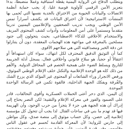
ويتطلب الدفاع عن الرواية اليمنية يقظة استباقية وعملاً منضبطاً، بدءاً
بتعزيز الأمن الرقمي كأولوية قومية عليا، إذ يجب حماية أنظمة
الاتصالات والبيانات الحيوية من الاختراق بالجدية نفسها التي تُحمى بها
المنشآت الاستراتيجية؛ لأن اختراق البيانات قد يكشف أسراراً تمس
الأمن الوطني. ويجب تدريب الصحفيين والإعلاميين اليمنيين تدريباً
متقدماً ومستمراً على أمن المعلومات وأدوات كشف المحتوى المزيف
والاستخدام الأخلاقي للذكاء الاصطناعي، بحيث يتحولون إلى جنود
مسلحين بالمعرفة في مواجهة هذه الهجمات المعقدة، دون أن يتنازلوا
عن دقة الخبر ومصداقيته التي هي سلاحهم الأقوى.
كما أن التوثيق الدقيق المحترف لكل انتهاك، سواء كان استهدافاً أو
اعتقالاً أو حجباً، هو سلاح قانوني وأخلاقي فعال، يسجل أدلة الجريمة
للتاريخ ويسلط الضوء على همجية الخصم في المحافل الدولية. والأهم
من ذلك كله هو الوحدة الإعلامية والتكتل خلف الإعلام الوطني الموثوق،
ورفض الانجرار وراء الشائعات أو المحتوى غير المؤكد الذي يزرع الشك
والفُرقة ويفكك الجبهة الداخلية، فالقوة تكمن في الرسالة الواحدة
الموحدة.
إن اليمن، الذي دحر أعتى الحملات العسكرية وأقوى التحالفات، قادر
على الصمود والفوز في معركة الإعلام والتقنية؛ لكن النصر يحتاج إلى
إدراك أن هذه الجبهة هي جزء لا يتجزأ من حرب الوجود، وأن الهزيمة
فيها قد تهدم ما بني في ساحات القتال. لذا يجب أن تتحول كل مؤسسة
إعلامية إلى حصن، وكل حساب موثوق إلى منصة صدق، وكل مواطن
إلى حارس للرواية؛ لأن المعركة القادمة تُحسم في عقول الناس
وقلوبهم، وفي قدرة اليمنيين على حماية سرديتهم وهويتهم وحقيقتهم