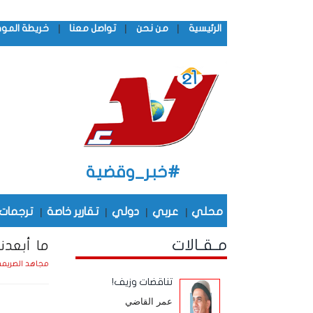
|
|
|
الرئيسية
من نحن
تواصل معنا
خريطة المو
#خبر_وقضية
محلي
|
عربي
|
دولي
|
تقارير خاصة
|
ترجمات
مـقـالات
ما أبعدنا
مجاهد الصريم
تناقضات وزيف!
عمر القاضي