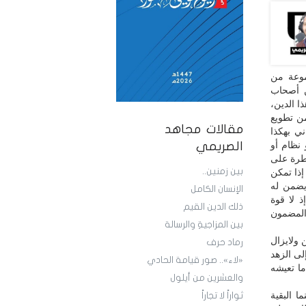
موعة من
ن أصحاب
ا الدين،
من تطويع
مقالات مجاهد
ي بهكذا
 نظام أو
الصريمي
يطرة على
بين زمنين..
إذا تمكن
يضمن له
الإنسان الكامل
ذ لا قوة
ذلك الدين القيم
 المضمون
بين المزاجيةِ والرسالة
ولايزال
رماد حرف
لى الزهد
«لاء».. صور قيامة الحادي
ما تعيشه
والعشرين من أيلول
ا البقية
ثواراً لا تجاراً