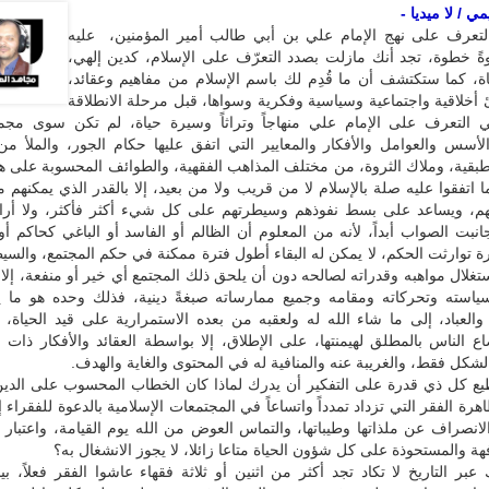
 / لا ميديا -
بالتعرف على نهج الإمام علي بن أبي طالب أمير المؤمنين، عليه
ةً خطوة، تجد أنك مازلت بصدد التعرّف على الإسلام، كدين إلهي،
اة، كما ستكتشف أن ما قُدِم لك باسم الإسلام من مفاهيم وعقائد،
أخلاقية واجتماعية وسياسية وفكرية وسواها، قبل مرحلة الانطلاقة
 التعرف على الإمام علي منهاجاً وتراثاً وسيرة حياة، لم تكن سوى مج
لأسس والعوامل والأفكار والمعايير التي اتفق عليها حكام الجور، والملأ م
لطبقية، وملاك الثروة، من مختلف المذاهب الفقهية، والطوائف المحسوبة على هذ
اتفقوا عليه صلة بالإسلام لا من قريب ولا من بعيد، إلا بالقدر الذي يمكنهم 
م، ويساعد على بسط نفوذهم وسيطرتهم على كل شيء أكثر فأكثر، ولا أران
انبت الصواب أبداً، لأنه من المعلوم أن الظالم أو الفاسد أو الباغي كحاكم أو
ة توارثت الحكم، لا يمكن له البقاء أطول فترة ممكنة في حكم المجتمع، والس
تغلال مواهبه وقدراته لصالحه دون أن يلحق ذلك المجتمع أي خير أو منفعة، إلا 
استه وتحركاته ومقامه وجميع ممارساته صبغةً دينية، فذلك وحده هو ما 
د والعباد، إلى ما شاء الله له ولعقبه من بعده الاستمرارية على قيد الحياة، إ
ع الناس بالمطلق لهيمنتها، على الإطلاق، إلا بواسطة العقائد والأفكار ذات
لشكل فقط، والغريبة عنه والمنافية له في المحتوى والغاية والهدف.
يع كل ذي قدرة على التفكير أن يدرك لماذا كان الخطاب المحسوب على الدين 
هرة الفقر التي تزداد تمدداً واتساعاً في المجتمعات الإسلامية بالدعوة للفقراء إ
الانصراف عن ملذاتها وطيباتها، والتماس العوض من الله يوم القيامة، واعتبار 
هة والمستحوذة على كل شؤون الحياة متاعا زائلا، لا يجوز الانشغال به؟
عبر التاريخ لا تكاد تجد أكثر من اثنين أو ثلاثة فقهاء عاشوا الفقر فعلاً، بينم