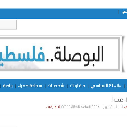
|
قع
|
«لا» 21 السياسي
|
مقـاربات
|
شخصيات
|
سجادة حمراء
|
رياضة
|
 عنه!
الثلاثاء , 2 أبـريـل , 2024 الساعة 12:35:45 AM
ي
0 تعليقات