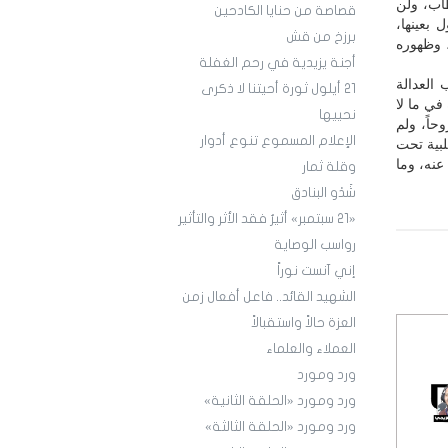
اب، ولن
قصاصة من حنايا الكادحين
 بعينها،
برزخ من قش
، وظهوره
أجنة يزيدية في رحم الغفلة
 العدالة
21 أيلول ثورة أحيتنا لا ذكرى
في ما لا
نحييها
حاً، ولم
الإعلام المسموع تنوع أدوار
لبية تحت
عنه، وما
وقلة ثمار
شَدْو البنادق
«21 سبتمبر» أثيرٌ فقد الأثر والتأثير
رواسب الوصاية
إني آنست نوراً
الشهيد القائد.. فاعل أفعال زمن
العزة حالاً واستقبالاً
العملاء والعلماء
ورد ومورد
ورد ومورد «الحلقة الثانية»
ورد ومورد «الحلقة الثالثة»