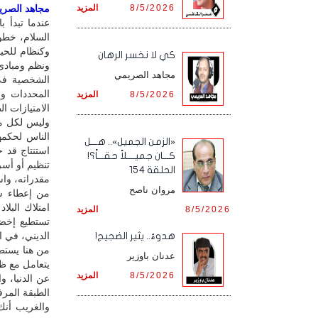
8/5/2026
المزيد
مجاهد الصريمي
عندما تبدأ 
السلام، خطو
وكنظام للحي
كي لا نخسر الرهان
ونظم ومبادئ 
مجاهد الصريمي
الشخصية في
المحددات وا
8/5/2026
المزيد
الامتيازات ا
وليس لكل ما 
الناس لحكمه
«الزمن الجميل».. هـــل
استنتاج قد ج
كـــان جميــــلاً حقـــاً؟!
تنظيم أو أسر
الحلقة 154
مقدراته، واس
مروان ناصح
من إعطاء سي
امتلاك البلا
8/5/2026
المزيد
تستطيع إخضا
الديني، في ا
هدوءٌ.. يثير الضجيج!
من هنا يستط
عدنان باوزير
يتعامل مع ظا
8/5/2026
المزيد
عن الدنيا، و
الطبقة المرف
والغريب أنك 