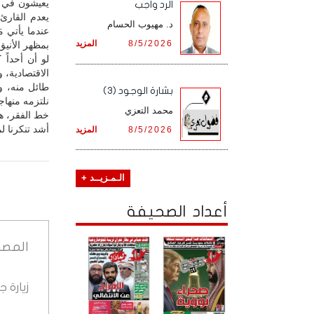
يعيشون في ر
الرد واجب
يعدم القارئ 
د. مهيوب الحسام
عندما يأتي 
8/5/2026
المزيد
بمظهر الأنيق
لو أن أحداً
الاقتصادية، 
طائل منه، ول
بشارة الوجود (3)
نلتزمه منهاج
محمد التعزي
خط الفقر، هي
أشد تنكرنا ل
8/5/2026
المزيد
الـمـزيــد +
أعداد الصحيفة
المصد
زيارة 