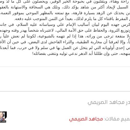
احة وهناء، ويتقلبون في بحبوحة الخير الوفير، ويحصلون على كل ما لذ وط
السبيل لإيجاد أكثر من شاهد يؤكد ذلك، وتلك هي السخافة والاستهانة بالعقول
مَن يحدثك عن الزهد بسيارة فارهة، مع تمتعه بالمظهر الموحي بموفور النعمة
 المفرط باقتناء كل ما يلزم لذلك، بعيداً عن الثمن المتوجب عليه دفعه.
 كرس جهده اليوم لبيان أساليب الإمام علي وسياساته عليه السلام، في جانب
وتوزيع الثروة، والحفاظ على حق الأمة المالي، لاعتبرناه شخصاً يهدر وقته وجهده 
ا منفعة ترجى من ورائه، هذا إذا لم نتهمه بالشيوعية، لكوننا لم نعش علياً رو
اً، وإلا لعرفنا أن محاربة الطبقية، والثراء الفاحش لدى البعض، في حين أن الأغ
 إحدى أولوياته التي لم يتخل عن العمل بها في سلم ولا في حرب، فما أبعدنا 
منهجه، حتى وإن ظللنا أبد الدهر ندعي توليه ونتغنى بفضائله!
ر
مجاهد الصريمي
جميع مقالات:
مجاهد الصريمي