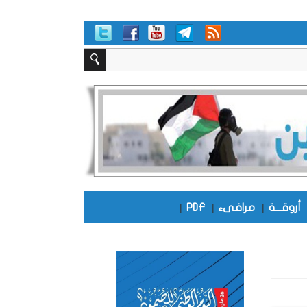
أروقـــة
|
مرافىء
|
PDF
|