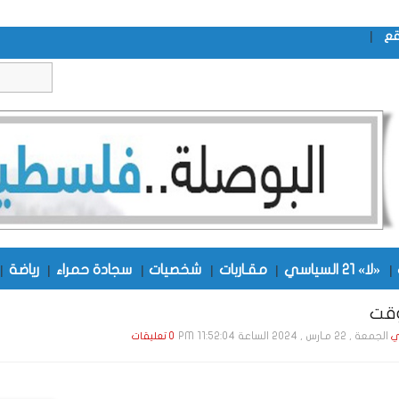
|
قع
|
«لا» 21 السياسي
|
مقـاربات
|
شخصيات
|
سجادة حمراء
|
رياضة
|
قت
الجمعة , 22 مـارس , 2024 الساعة 11:52:04 PM
ي
0 تعليقات