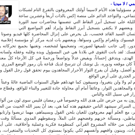
 / لا ميديا -
ؤولينا هذه الأيام لاسيما أولئك المعروفون بالتفرغ التام لشبكات
تماعي، والتواجد الدائم على منصة إكس بالذات أربعاً وعشرين ساعة
لليلة على تسجيل أبرز النقاط التي تتضمنها محاضرات سيد الثورة
 وبعضهم لا يكتفي بتسجيل أبرز النقاط وإيراد أهم المواضيع التي
ان السيد القائد فحسب، بل يحرص على إنزال المحاضرة كلها فيديو وصوتا 
فيسبوك وتلغرام وإكس وسواها، وبعضهم بات لديه مركز أو مؤسسة إعلامية 
لدور، إلى جانب تلميعها لصورته، وتضخيمها لشخصه، وتغنيها بجميع تحركاته 
سك: لقد باتت التقوى في بلادنا هي عين المسؤول ويده وقلبه وعقله ولسانه
لهدى، ويتدفق إحساناً، ويفيض عدلاً وتواضعاً ورحمةً في كل الأرجاء كلُ معن
اً كان موقعه ودوره، بل توشك أن تترسخ لديك قناعة بأن رموز الوضع المزري ق
 هو أفضل، وقبل أن يفرح الثوار الأحرار المجاهدون بيوم تحقق قول رجل القول وا
ير الجذري على أرض الواقع.
 لم ولا ولن يتغيروا، وسيبقون كما عهدناهم طوال السنوات الماضية عالةً وعبئاً ث
ة والمجاهدين الثوار، وعائقاً أمام أي محاولة جادة للتغيير والبناء للواقع، وقطاع
رار في سبيل الله والناس.
هرون به من حرص على هدى الله وخصوصاً في رمضان فليس سوى لون من ألوان 
بلى السرائر سيشهد الناس حقيقتهم هذه كما هي، بعد أنْ يميز الله الخبيث من ا
 مع العلم أنهم معروفون للعيان بلحن القول وبسيماهم، مهما تربصوا وارتابو
شياطين، ومسألة خزيهم وفضحهم على الملأ، وسقوطهم المدوي مسألةُ وقت،
يتجلى من خلاله المشروع القرآني كمنظومة فكرية وعملية وأخلاقية، على أي
حداث، ويبنون واقعهم وأنفسهم لكي يكونوا بمستوى كل التحديات والمتغيرات، 