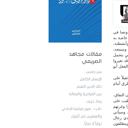
ونصا في
خاصة به
وأنشطته،
 وسمعه،
مقالات مجاهد
يٍ بتحمل
د تغيروا
الصريمي
لفعل أبو
بين زمنين..
قيلاً على
الإنسان الكامل
 طرق أمام
ذلك الدين القيم
بين المزاجيةِ والرسالة
النفاق،
لطيب على
رماد حرف
ا وغرتهم
«لاء».. صور قيامة الحادي
 وسيأتي
والعشرين من أيلول
دي رجال
وينطلقون
ثواراً لا تجاراً