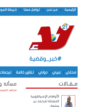
|
|
|
الرئيسية
من نحن
تواصل معنا
خريطة المو
#خبر_وقضية
محلي
|
عربي
|
دولي
|
تقارير خاصة
|
ترجمات
مـقـالات
مسألة و
مجاهد الصريم
الأوهام الإمبراطورية
المعتلة لمحمد بن
سلمان