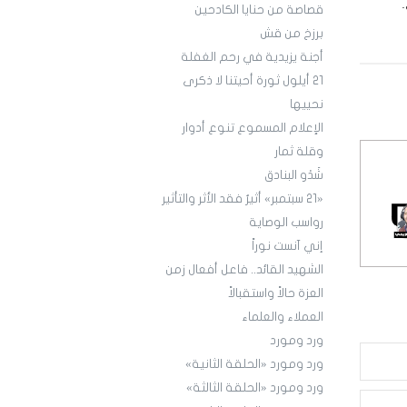
قصاصة من حنايا الكادحين
برزخ من قش
أجنة يزيدية في رحم الغفلة
21 أيلول ثورة أحيتنا لا ذكرى
نحييها
الإعلام المسموع تنوع أدوار
وقلة ثمار
شَدْو البنادق
«21 سبتمبر» أثيرٌ فقد الأثر والتأثير
رواسب الوصاية
إني آنست نوراً
الشهيد القائد.. فاعل أفعال زمن
العزة حالاً واستقبالاً
العملاء والعلماء
ورد ومورد
ورد ومورد «الحلقة الثانية»
ورد ومورد «الحلقة الثالثة»