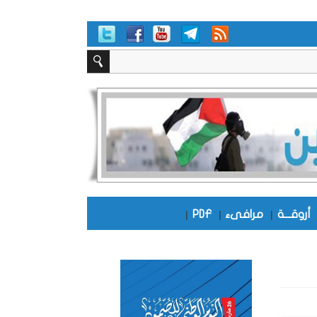
أروقـــة
|
مرافىء
|
PDF
|