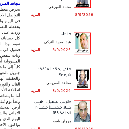
مجاهد الصريمي
محمد القيرعي
يحرص معظم مس
8/9/2026
المزيد
التواصل الاج
في اليوم وا
يحفظه الله،
وردت على لس
صنعاء
كل حساباته 
عبدالمجيد التركي
تقوم بهذا ا
فتقول في نف
8/9/2026
المزيد
وبات يتنفس ا
المسؤولية أي
كلياً إلى ما
متى يفقد المثقف
جبريل بالتغي
شرفه؟
والحقيقة أنهم
مجاهد الصريمي
القائد والثور
انطلاقة الأح
8/9/2026
المزيد
أما ما يتظا
وغداً يوم تُ
«الزمن الجميل».. هـــل
أرض المحشر،
كـــان جميــــلاً حقـــاً؟!
الأماني وال
الحلقة 155
اليوم الذي 
مروان ناصح
يواكبون الأ
8/9/2026
المزيد