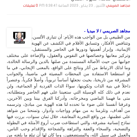
الأثنين , 23 يـنـاير , 2023 الساعة 6:38:41 PM
مجاهد الصريمي
0 تعليقات
مجاهد الصريمي / لا ميديا -
من الطبيعي بل من الواجب هذه الأيام: أن تتبارى الألسن،
وتتنافس الأفكار، وتتسابق الأقلام في الكشف عن الهوية
الإيمانية، وإبراز أهميتها ودورها في الحاضر والمستقبل،
وتركيز معانيها وخصائصها في النفوس والعقول، والإضاءة على مختلف
جوانبها من حيث الأصالة المستمدة من صلتها بالدين والرسالة الخالدة،
وما لذلك الارتباط من آثار ونتائج على الواقع، بالمعنى الإيجابي، في ما
لو استطعنا الاستفادة من المحطات المضيئة في ماضينا، والجوانب
المشرقة من تاريخنا، بحيث نجعلها أساساً تربوياً، وأصلاً فكرياً، وعنصراً
داخلاً في بنية الذات وتكوينها، سواءً الذات الفردية أو الجماعية، ولن
نعدم في ذلك كله الوسيلة التي ستعيننا على فهم الحاضر ومتطلباته،
متى ما فهمنا الماضي ومخرجاته، وأدركنا الفرق بيننا وبين الآخرين،
وعرفنا أنفسنا على ضوء ما تحدده لنا هذه الهوية من مبادئ، وترسمه
من أهداف، وتلزمنا به من مهام وواجبات وأدوار، وتمنحنا من شواهد
على عظمتها، من واقع التجربة المعاشة، خلال ثمان سنوات، برزت فيها
نماذج إنسانية مشرفة، والتي استطاعت ضرب أروع الأمثلة في البطولة
والتضحية، والسخاء والعفة والنزاهة والشجاعة والإقدام وحب الناس،
والعمل في سبيل الله، والمستضعفين، وما كان لها أن تبلغ ما بلغته من