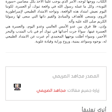
الكتاب، ووجهاً لوجه، الأمر الذي يوجب علينا الأخذ بكل مضامين «سورة
التوبة»، وكل ما عمله رسول الله في واقعة تبوك، أو العسرة، لكوننا
اليوم نعيش امتداد هذه الواقعة، ونواجه الامتداد الطبيعي لإمبراطورية
الروم، ونسعى للأهداف والمبادئ والقيم ذاتها التي سعى لها رسولنا
الكريم صلى الله عليه وآله.
وإذن، فلا فرق بين عدو الأمس العالمي وعدو اليوم، والعسرة هي
العسرة عينها، سواءً جرت أحداثها في تبوك أم في باب المندب والبحر
الأحمر، وسواء أطلت بوجهها المحمدي أم عبرت عن الامتداد الطبيعي
له، بوجوه وسواعد يمنية، وروح وراية وقيادة علوية.
المصدر
مجاهد الصريمي
زيارة جميع مقالات:
مجاهد الصريمي
أترك تعليقاً