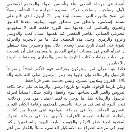
النبوية في مرحلة السعي لبناء وتأسيس الدولة والمجتمع الإسلامي
الأول، وصاحبت وتصاحب حركة المسيرة القرآنية منذُ النشأة، وصولاً
إلى الفتح والثورة التي أسست لبناء يمن 21 أيلول، الذي قام على
مستند إسلامي، وانطلق من منطلق هوية إيمانية، ببعدها العميق
والحيوي والسامي كما يقدمها سيد الثورة حفظه الله، لا بمفهومها
التجزيئي الضبابي القاصر المقصر كما يقدمها امتداد كعب والدوسي
وعروة والزهري، وحتى هذه اللحظة، فكل ما مر بالتجربة والحركة
النبوية على امتداد تاريخ صدر الإسلام، خلال بضعٍ وعشرين سنة نستطيع
أن نقرأه اليوم في صفحات الواقع المعاش والمشاهد، قبل أن نتصفحه
بين طيات مؤلفات كتاب التاريخ والسير والمغازي ومصنفات الرواة
والإخباريين.
هكذا هو القرآن لمَن يتحركون بحركته، فهم الأكثر اتحاداً وامتزاجاً
بالرسول والرسالة، وإن جاؤوا بعد زمن الرسول صلى الله عليه وآله
بآلاف القرون وملايين السنين، وليس بخمسة عشر قرناً فقط.
ولكن يلزمنا الوقوف طويلاً مع تاريخ الرسول والرسالة، لكي نأخذ بكافة
الدروس والعبر التي يحتاجها اليوم واقعنا، والذي شكل امتداداً لحركة
الرسول والرسالة بكل ما يوحي به لفظ الامتداد من معانٍ ودلالات،
فنحن اليوم لم نعد في مرحلة التأسيس للمجتمع، وإقامة الكيان الثوري
التغييري المجاهد، ولا في مرحلة المواجهة لبني قومنا من كيانات
وأنظمة الجاهلية العربية الأعرابية الأخرى، ولا في مرحلة التحرك
المحدود لدرء خطر الأوكار والجيوب التابعة لليهود والمنافقين؛ ولكننا
اليوم في مرحلة الصراع مع الاستكبار العالمي، ممثلاً بالكفار من أهل