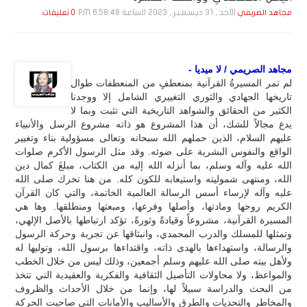
الأحد , 31 ديـسـمـبـر , 2023 الساعة 6:58:48 PM
مجاهد الصريمي
0 تعليقات
مجاهد الصريمي / لا ميديا -
لم تمر المسيرةُ القرآنية بمنعطفٍ من المنعطفات طوال
تاريخها الجهادي والثوري التغييري الشامل إلا ووجدنا
الكثير من الحقائق والشواهد التاريخية التي تثبت وبما لا
يدع مجالاً للشك، أن هذا المشروع هو ذاته مشروع الرسل والأنبياء
عليهم السلام، الذين حملهم الله سبحانه وتعالى مسؤولية بناء وتغيير
الواقع والنفوس البشرية على ضوئه. وقد مثل الرسول الأكرم صلوات
الله عليه وآله وسلم، بما أنزله الله إليه من الكتاب، مبلغَ كمال دين
الله، ومنتهى شموليته واستيعابه للكون كله. من هنا تحرك صلى الله
عليه وآله لإرساء أسس الرسالة العالمية الخاتمة، والتي كان القرآن
الكريم روحها ومادتها، وأصلها وفرعها، ومبعثها ومنطلقها. وها هي
المسيرة القرآنية، مشروعاً وقيادةً وثورةً، تؤكد ارتباطها بالأصل الإلهي،
وتمثلها للمسلك والدرب المحمدي، وانبثاقها عن تجربة وحركة الرسول
والرسالة، واستهداءها بالهدى ذاته، واقتداءها برسول الله، وتوليها له
ولأهل بيته صلى الله عليهم وسلم أجمعين، وذلك ليس من خلال الخطب
والمواعظ، ولا محاولات التأصيل الثقافية والفكرية والعقيدية التي تتخذ
من البحث والدراسة سبيلاً لها، وإنما من خلال الأحداث والظروف
والمخاطر والتحديات والطرق والأساليب والأمانات التي صاحبت الحركة