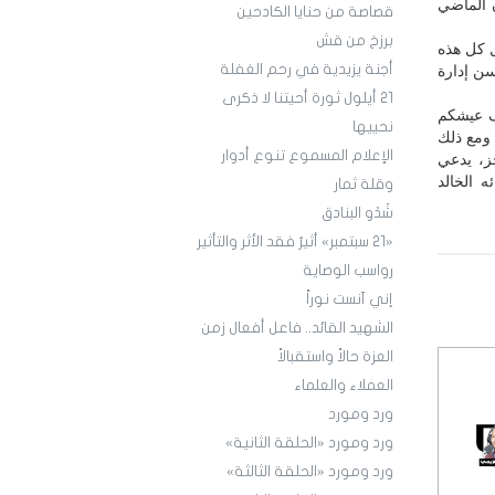
ن الماضي
قصاصة من حنايا الكادحين
برزخ من قش
ل كل هذه
أجنة يزيدية في رحم الغفلة
سن إدارة
21 أيلول ثورة أحيتنا لا ذكرى
ف عيشكم
نحييها
 ومع ذلك
الإعلام المسموع تنوع أدوار
ز، يدعي
ه الخالد
وقلة ثمار
شَدْو البنادق
«21 سبتمبر» أثيرٌ فقد الأثر والتأثير
رواسب الوصاية
إني آنست نوراً
الشهيد القائد.. فاعل أفعال زمن
العزة حالاً واستقبالاً
العملاء والعلماء
ورد ومورد
ورد ومورد «الحلقة الثانية»
ورد ومورد «الحلقة الثالثة»