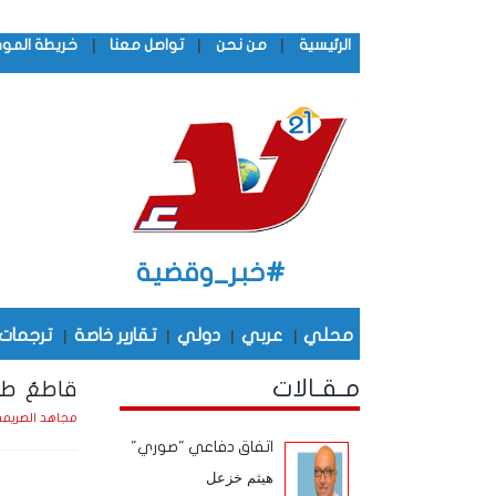
|
|
|
الرئيسية
من نحن
تواصل معنا
خريطة المو
#خبر_وقضية
محلي
|
عربي
|
دولي
|
تقارير خاصة
|
ترجمات
مـقـالات
قاطعُ طر
مجاهد الصريم
اتفاق دفاعي "صوري"
هيثم خزعل