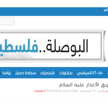
|
قع
|
«لا» 21 السياسي
|
مقـاربات
|
شخصيات
|
سجادة حمراء
|
رياضة
|
يق الأعذار عليه السلام
الأثنين , 15 أغـسـطـس , 2022 الساعة 8:49:58 PM
ي
0 تعليقات