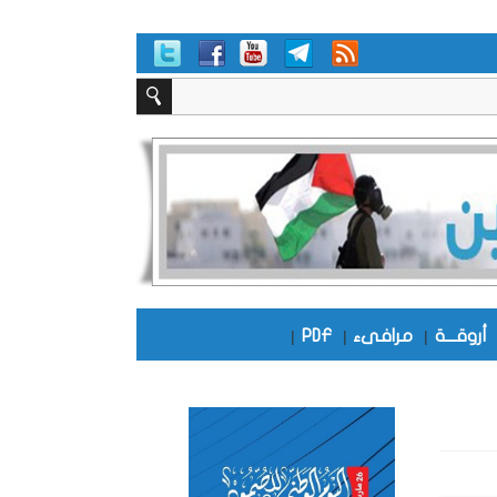
أروقـــة
|
مرافىء
|
PDF
|