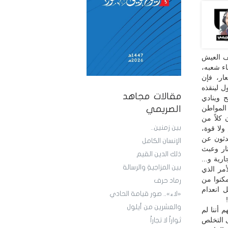
ف العيش
اء شعبه،
ار، فإن
 لينقذه
مقالات مجاهد
 وينادي
المواطن
الصريمي
كلاً من
بين زمنين..
ولا قوة،
حدثون عن
الإنسان الكامل
تار وعبث
ذلك الدين القيم
رية و...
بين المزاجيةِ والرسالة
مر الذي
كنوا من
رماد حرف
 انعدام
«لاء».. صور قيامة الحادي
والعشرين من أيلول
 أننا لم
ى التخلص
ثواراً لا تجاراً