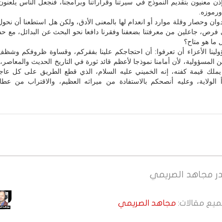
ن معنيون بتقديم النموذج في سيرتنا وقراراتنا وبرامجنا، فنجعل الناس يلعنو
ورموزه.
وان وحصار وقلة موارد أو انعدام لها بالمعنى الأدق، ولكن هل استطعنا أن نحو
 فرص، جاعلين من معرفتنا بضعفنا وفقرنا دافعا نحو البحث عن البدائل، مع ح
 ما هو متاح؟
لينا الأعزاء أن تعرفوا: أن احتجاجكم علينا بفقركم، وقساوة ظروفكم وشظ
 المسؤولية، لأن أمامنا نموذجا لأعظم قائد ثورة في التاريخ الحديث والمعاصر،
يملك قيمة كفنه، إنه الخميني عليه السلام، الذي قطع الطريق على كل عاج
دأ الولاية، وعليه أنصحكم بالاستفادة من ميراثه العظيم، والاقتراب من عطائ
ر
مجاهد الصريمي
جميع مقالات:
مجاهد الصريمي