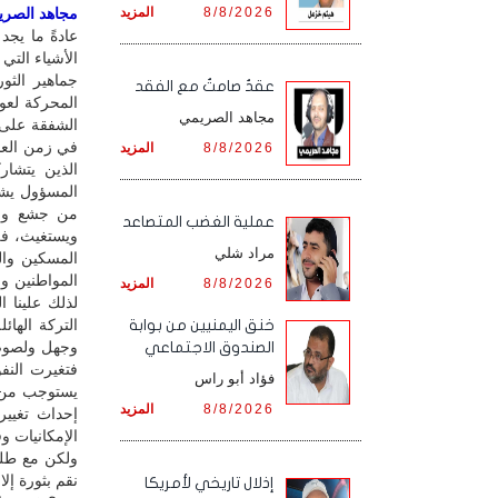
8/8/2026
المزيد
مجاهد الصريمي
عادةً ما يجد
الأشياء الت
جماهير الثو
عقدٌ صامتٌ مع الفقد
المحركة لعو
مجاهد الصريمي
الشفقة على 
في زمن العد
8/8/2026
المزيد
الذين يتشار
المسؤول يشك
من جشع واس
‏عملية الغضب المتصاعد
ويستغيث، فل
مراد شلي
المسكين وال
المواطنين وا
8/8/2026
المزيد
لذلك علينا ا
التركة الهائ
خنق اليمنيين من بوابة
وجهل ولصوصية
الصندوق الاجتماعي
فتغيرت النف
فؤاد أبو راس
يستوجب من ا
8/8/2026
المزيد
إحداث تغيير
الإمكانيات وق
ولكن مع طلب 
نقم بثورة إل
إذلال تاريخي لأمريكا