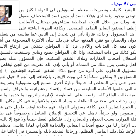
 / لا ميديا -
 المتتبع لكلمات وتصريحات معظم المسؤولين في الدولة الكثيرَ من
ي توحي بوجود رغبة لدى هؤلاء بقصد أو بدون قصد للاستخفاف بعقول
رة، وذلك من خلال التوجه لمخاطبة مشاعرهم بمختلف الأساليب
اطف المجتمع الصابر الصامد المضحي، وبكافة الطرق الباعثة على
هذا المسؤول أو ذاك، فتارةً يأتي مَن يتحدث إلى الناس عما يقاسيه من شظ
وان والحصار، مع فقره المدقع، شأنه في ذلك شأن الأكثرية المسحوقة من أبن
كون معه كل العذابات والآلام، فإذا كان المواطن يشتكي من ارتفاع الأسع
و كذلك من ذات المشكلة، وإذا كان المواطن يصيح وينادي ويستغيث بالمسؤول
تغلال أصحاب العقارات وملاك الشقق السكنية، فإن المسؤول مثله يصيح
عل وعسى ينزل ملك من السماء، أو يأتي بإذن الله عفريت من الجن ليخلص 
مسؤول المغلوب على أمره من جميع ملاك الشقق السكنية الجشعين، إذ إن 
لمسؤولين لا يملكون سكناً إلا في بيوت الإيجار، بالإضافة إلى أنهم لا حول لهم 
لصبر حتى يأتي المخلص لنا جميعاً! وتارةً أخرى نستمع إلى مسؤولينا وهم يت
لة التي خلفتها الأنظمة السابقة، من فساد وإفساد وعشوائية، وانحراف واسته
 طالت الواقع كله، وقضت على المنظومة الإدارية والتربوية والخدمية والتجا
وس وخبثت في مختلف القطاعات، وساد الطمع والانتهازية في كل مكان، الأ
لجميع التماس العذر لكافة مسؤولي الدولة، فهم بحاجة لوقت طويل حتى يتم
 ملموس ولو جزئياً، ناهيك عن التحقيق للإصلاح الشامل، وخصوصاً في ظل
لة الموارد، بسبب العدوان والحصار، وإذن فلنكظم الغيظ جميعاً ولا قوة إلا بالله!
الإعذار لنا من جميع أصحاب المعالي والفخامة الكرام، لماذا يتناسى معظمهم
ا لوعينا بكل ذلك الماضي المظلم، ورجائنا المنعقد بالله والمسيرة في إعانتنا عل