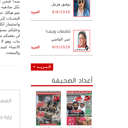
منه؟ فنحن إذ
توفيق هزمل
بكل صانعيه 
8/8/2026
المزيد
نعم هنالك عد
التحديات إلى
واستثمار لكل
وعليكم مسؤو
تناقضات وزيف!
لن يعفيكم من
عمر القاضي
مات وهو لا 
الانتماء لمب
8/5/2026
المزيد
والمتجدد.
الـمـزيــد +
أعداد الصحيفة
المصد
زيارة 