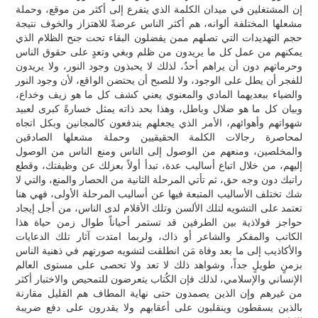
إن المشتغلين في ميدان الكلمة الذي يتفرع إلى أكثر من موقع، وحملة
مشعلها المختلفة ألوانه، هم أكثر الناس عرضةً للاهتزاز والخوف نتيجة
حجم التهديدات التي تصلهم ممن يفضلون البقاء تحت جنح الظلام الذي
يمكنهم من عمل كل ما يريدون من ظلم وبغي وتعدٍ على حقوق الناس
وحرماتهم دون أن يراهم أحدٌ، لذلك لا يحبذون وجود النور، ولا يريدون
للفجر أن يطل على الوجود، ولا للصبح أن يحتضن الواقع، لأن وجود النور
والضياء ببعديهما المادي والمعنوي يعني كشف كل ما هو زيف وخداع،
وبيان كل ما هو ضلال وباطل، وهذا بحد ذاته يمثل خسارةً كبرى لعبيد
شهواتهم وأهوائهم، الأمر الذي يجعلهم يندفعون كالمجانين وبكل اتجاه
لمحاصرة رجالات الكلمة الحقيقيين وحملة مشعلها الصادقين
والمخلصين، ومنعهم من الوصول إلى الناس ومنع الناس من الوصول
إليهم، من خلال اتباع أساليب عدة، تبدأ أولاً بعزلك عن وظيفتك، وقطع
راتبك دون وجه حق، ثم تأتي المرحلة الثانية من الحصار والمنع، والتي لا
شك تختلف الأساليب المتبعة فيها عن أساليب المرحلة الأولى، فهي هنا
تعتمد على التشويه لتلك الألسن وتلك الأقلام لدى الناس، من أجل إيجاد
حواجز فولاذية بين الطرفين قد تستمر أحياناً طوال زمن حياة هذا
الكاتب والمفكر والشاعر أو ذاك، ولربما امتدت آثار تلك الدعايات
والأكاذيب إلى ما بعد وفاة مَن انطلقت لتشويه صورتهم في ذهنية الناس
بزمنٍ طويلٍ جداً، وشواهد ذلك لا تعد ولا تحصى على مستوى العالم
الإنساني والإسلامي، لذلك فإن الكُتاب يتعرضون للتمحيص والاختبار أكثر
من غيرهم وإن الذين يصمدون حتى نهاية المطاف هم القليل مقارنة
بالذين يسقطون وينقلبون على أعقابهم ولا يقدرون على دفع ضريبة