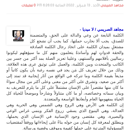
الأحد , 13 فـبـرايـر , 2022 الساعة 6:26:03 PM
مجاهد الصريمي
0 تعليقات
مجاهد الصريمي / لا ميديا -
الكلمة النابعة عن وعي والدالة على الحق، والمتضمنة
للصدق، يجب ألا نحارب حملتها، كما يجب أن نشجع كل
مشتغلٍ بميدان الكلمة على اتخاذ رجال الكلمة الصادقة
والحقة قدواتٍ لهم وأساتذةً يتعلمون منهم كل ما سيؤهلهم ليكونوا
رساليين بأقلامهم وألسنتهم، وعلينا تعزيز الصلة بمد أكثر من جسر بين
الكاتب والمتحدث وبين الكلمة، والعمل على توثيق عرى هذه العلاقة،
وذلك من خلال تعريف كل مَن يجد في نفسه رغبة بأن يكون كاتباً أو
مذيعاً بقيمة الكلمة وما تتركه في الواقع من آثار إيجابية قد تمتد إلى
أكثر من صعيد، وتشرق على أكثر من معنى وعلى أكثر من مجال سواءً
ما كان منها مقتصراً على الإنسان مشتملاً على كل ما يلزم للتعريف به
وبيان سماته وخصائصه، أو ما كان متناولاً وشارحاً وموضحاً للحياة كل
الحياة بمفهومها العام وأبعادها الواسعة والمتعددة.
إن الكلمة هي الأرض وهي الروح وهي الشمس وهي الحرية وهي
العدالة، وهي الينبوع الذي يسقي زروع الفكر وينمي غراس الوعي
والبصيرة، وهي مقتضى وجود الإنسانية في الإنسان الذي يحملها،
وينطلق لمعرفة كل إنسان من حوله بناءً على إيحاءاتها ووفقاً لمقتضيات
المسؤولية المترتبة على حملها كقيمة وموقف وقضية ورسالة.