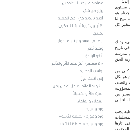
إلى:
قصاصة من حنايا الكادحين
ي مستوى
برزخ من قش
دناه هو
أجنة يزيدية في رحم الغفلة
تتيح لنا
سخير كل
21 أيلول ثورة أحيتنا لا ذكرى
نحييها
الإعلام المسموع تنوع أدوار
كي، وذلك
في تاريخ
وقلة ثمار
ل مدرسة
شَدْو البنادق
رية الحق
«21 سبتمبر» أثيرٌ فقد الأثر والتأثير
 كلي من
رواسب الوصاية
ن هو لكل
إني آنست نوراً
والعدم،
الشهيد القائد.. فاعل أفعال زمن
مسؤولية
العزة حالاً واستقبالاً
صير بين
فناء إلى
العملاء والعلماء
ورد ومورد
عليه يجب
ورد ومورد «الحلقة الثانية»
لمسلمات
ي آثارها
ورد ومورد «الحلقة الثالثة»
المجتمع،