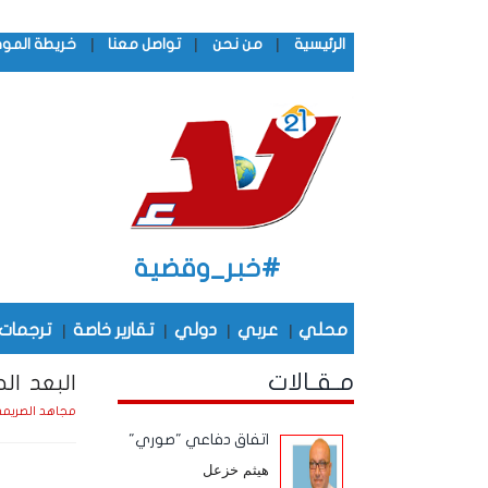
|
|
|
الرئيسية
من نحن
تواصل معنا
خريطة المو
#خبر_وقضية
محلي
|
عربي
|
دولي
|
تقارير خاصة
|
ترجمات
مـقـالات
البعد ال
مجاهد الصريم
اتفاق دفاعي "صوري"
هيثم خزعل