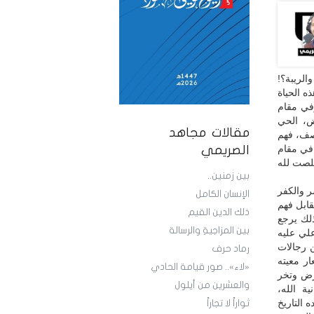
الريبة؟!
ه الحياة
وفي مقام
ض، الحي
مقالات مجاهد
وصف، فهم
 في مقام
الصريمي
لصت لله
بين زمنين..
ر والكفر
الإنسان الكامل
قابل فهم
ذلك الدين القيم
ذلك يرجع
بين المزاجيةِ والرسالة
لي عليه
 رجالات
رماد حرف
ار معيته
«لاء».. صور قيامة الحادي
أرض وتخر
والعشرين من أيلول
ية الله،
 التاريخ
ثواراً لا تجاراً