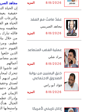
8/8/2026
المزيد
مجاهد الصريمي
إن الحياة ال
حقيقية يعي
والنزعات ال
عقدٌ صامتٌ مع الفقد
الحياة هو ال
مجاهد الصريمي
مفاهيمه ومع
فالله تبارك 
8/8/2026
المزيد
من خلال بيان
عظيم، ومرتب
القيوم. «عند
‏عملية الغضب المتصاعد
الذين خلعوا 
مراد شلي
تقديم مضامي
أعمالهم.
8/8/2026
المزيد
لقد عاشوا ال
تتحرك لمحار
خنق اليمنيين من بوابة
ليس لديهم أد
الصندوق الاجتماعي
لصدق وحقيقة
فؤاد أبو راس
السلام: «عظ
8/8/2026
المزيد
الإيمان في 
وإدراك عظمت
الجبال هداً
واستيعابها ا
إذلال تاريخي لأمريكا