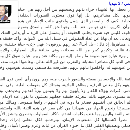
 / لا ميديا -
تي يحظى بها الشهداء جزاء بذلهم وتضحيتهم من أجل ربهم هي: حياة
شونها بكل مشاعرهم، بل إنها فوق مستوى التصورات العقلية،
تخيلية، كيف لا، والمصدر الذي شمل واحتوى جانب الإخبار عن هذه
قرآن الكريم، الذي هو من عند الله، وهو الحق كله، والصدق بعموم
انيه، فليس فيه شيء يجانب الحقيقة، أو يشتمل على الزيف، أو يداني الشك و
وتعالى بعد أن نهانا عن عداد المقتولين في سبيل الله من الأموات، وأكد حقيقة هذ
 مظاهرها، إذ قال: «بل أحياءٌ عند ربهم يرزقون»؛ فهي -إذن- حياة حقيقية، 
ة عالية، وتكريم كبير من الله سبحانه، وفي ضيافة ملك السماوات والأر
 ربهم» عبارة تفيد طبيعة ما وصلوا إليه من مكانة عند ربهم. عبارة تفوق كل 
في الدنيا كل مظاهر المحاباة، والتقرب من غير الله تعالى، وعاشوا القرب منه،
ن عبوديتهم له، وأخلصوا نياتهم لربهم، فشرفت مقاصدهم، وسمت نفوسهم، وخ
ثقة بالله والإحساس بمعيته والشعور بالقرب منه، وهم يرون رأي العين قوى الش
بتهم بكل معاني الترف، ومظاهر المادية، وتمتلك كل مقومات الغلبة. وفي الم
نى اكتراث بهؤلاء الكفار ولا يأبهون لهم ولا يقيمون وزناً لعدتهم وعديدهم، و
 مستوى معرفتهم بالله، معرفة حقيقية جعلتهم يعيشون ما يقول عنه الإمام ع
م الخالق في أنفسهم فصغر ما دونه في أعينهم»، واقعا ملموسا. وهنالك من
مسيرتنا ونجوم الجهاد من شهدائنا من كان يعبر عن هذه الثقة بالله واستشع
ه والثقة واليقين بما عنده بكلمات لشدتها {تكاد السماوات يتفطرن وتنشق ال
}، نظراً لاشتمالها كل مقتضيات الإيمان، وترجمتها لكل معاني إدراك وحدان
لعملي وتصديقها القلبي لكل ما احتواه القرآن عن ثبات وعزم وصبر الأنبياء، وخلده