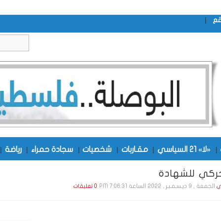
|
قع
|
«لا» 21 السياسي
|
مقـاربات
|
شخصيات
|
سجادة حمراء
|
رياضة
|
حركي للشهادة
الجمعة , 9 ديـسـمـبـر , 2022 الساعة 7:06:31 PM
ي
0 تعليقات