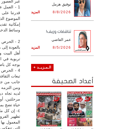
عبر العصور م
توفيق هزمل
1 - العمل
8/8/2026
المزيد
قدرتنا على 
الموضوع الذي
إمكانية تقد
وسائط الدخول
تناقضات وزيف!
عمر القاضي
2 - الحرص 
بالعودة إلى 
8/5/2026
المزيد
أهل البيت و
تربوية في ا
بوجه كل باط
الـمـزيــد +
4 - الحرص 
تبعات الثقاف
أعداد الصحيفة
جانب من جوا
ومن التزمه 
لديه تجاه د
مرحلتين، أو 
حياة تضج بمظ
٤- إن كل م
تظهير الفرو
المعمول بها 
التي تنعكس ع