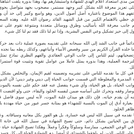
ن مدى استعداد أعلام الهدى للشهادة واستبشارهم بها، وهذا بدوره يلفت انتباهنا 
 على تعزيز معرفة الله بشكل كبير وجهد مستمر، مصحوب بجهد متواصل يحو
تفهم هذا الموضوع باعتباره أصل أصول الدين، وهو واسع وكبير إلى حد أن وج
 حظي بالاهتمام الكبير من قبل الشهيد القائد رضوان الله عليه. وهذه السعة 
يم جانب معرفة الله بأساليب وطرق ووسائل متعددة ومتنوعة تقوم على ت
 إلى حيز تشكيل وعي النفس البشرية، وإذا تم لنا ذلك فقد تم لنا كل شيء.
دائماً في جانب الشد إلى الله سبحانه على تقديمه بصورة عملية ذات بعد حر
ما خلده القرآن الكريم من سير وقصص الأنبياء وأتباعهم، وكذلك ربطه بما نجده 
تضحياتهم، ليتم للناس إلى جانب الوعي العقائدي والفهم النظري نماذج تمث
لترجمة العملية، وهذا بدوره يمثل عاملا من عوامل تقوية وتثبيت قوة استمرا
ل.
في كل ما نقدمه للناس على تشريبه وتضمينه لقيم الإيمان، والتخلص بشكل
ة المدمرة والمغلوطة التي قسمت جوانب الحياة إلى ديني وغير ديني؛ لأن الدي
نب الحياة، بل هو الحياة، وأي شيء ينفصل عنه فقد حكم على نفسه بالموت 
وصار وفقه وتحرك على أساسه ضمن لنفسه الخلود والبقاء، حتى ولو اقتضت ال
ينه أن يقدم حياته، فإن ذلك هو ميدان غلبة الموت، لأنه ليس سوى فاصل ق
بعبارة أدق إن الموت بالنسبة للشهداء هو بمثابة جسر عبور من حياة مهددة بال
اهر الخلود.
ا نقدمه في سبيل الله ليس فيه خسارة، بل هو الفوز بكل معانيه وسياقاته. و
ق بين الحياتين بشكل دائم، حتى تصبح الشهادة في سبيل الله في خانة ا
في الوعي الجمعي، ممارسةً وسلوكاً وفكراً وعملاً. وهكذا تصبح الشهادة حياة ف
لى الناس الذين لم يلحقوا بالشهداء، إذ أوصل دم الشهادة الحياة إلى كل جسد 