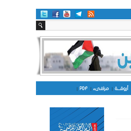
أروقـــة
|
مرافىء
|
PDF
|