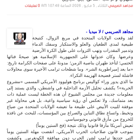
الثلاثاء , 5 مـايـو , 2026 الساعة 1:07:48 AM
مجاهد الصريمي
0 تعليقات
مجاهد الصريمي / لا ميديا -
لقد وقعت الولايات المتحدة في مربع الزوال، كنتيجة
طبيعية لمدى الطغيان والعلو والاستكبار وسفك الدماء
وتدمير المقدرات ونهب الثروات على طول الكرة الأرضية
وعرضها. وكان عدوانها على الجمهورية الإسلامية هو: صيحةُ فنائها
الحتمي؛ لتأخذ طهران بناصية الزمن؛ مدونةً على صفحات الكرامة تاريخ:
«ما بعد إمبراطورية الشر». وما شطحات ترامب الأخيرة سوى محاولات
فاشلة لستر فضيحة الهزيمة النكراء.
ما الذي يدور وراء كواليس برنامج هوليوود الأمريكي المسمى «مشروع
الحرية»؟ يكشف تحليل الأزمة الداخلية في واشنطن، والذي يستند إلى
معلومات جديدة من مجلس الشيوخ أن هذه الخطة ليست عملية ذات
بعد متماسك، ولا تعكس أي رؤية سياسية واعية، بل هي محاولة غير
موفقة للبيت الأبيض على طبيعة ما تعيشه الولايات المتحدة من ضياع
وتخبط، واتساع نطاق التباين والصراع بين المؤسسات، للبحث عن نافذة
للخروج من مأزق قانوني وجيوسياسي.
تعيش أمريكا مأزقا قانونيا وذلك نتيجة (فخ الستين يوماً)
بموجب قانون صلاحيات الحرب الأمريكي، انقضت مهلة الستين يوماً
التي حددها ترامب لشن الحرب دون موافقة الكونغرس. وكشفت