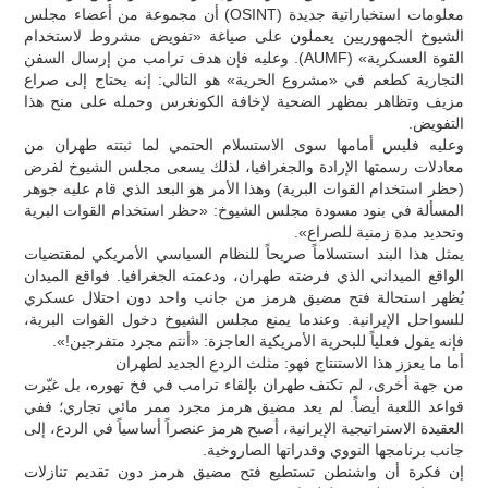
معلومات استخباراتية جديدة (OSINT) أن مجموعة من أعضاء مجلس
الشيوخ الجمهوريين يعملون على صياغة «تفويض مشروط لاستخدام
القوة العسكرية» (AUMF). وعليه فإن هدف ترامب من إرسال السفن
التجارية كطعم في «مشروع الحرية» هو التالي: إنه يحتاج إلى صراع
مزيف وتظاهر بمظهر الضحية لإخافة الكونغرس وحمله على منح هذا
التفويض.
وعليه فليس أمامها سوى الاستسلام الحتمي لما ثبتته طهران من
معادلات رسمتها الإرادة والجغرافيا، لذلك يسعى مجلس الشيوخ لفرض
(حظر استخدام القوات البرية) وهذا الأمر هو البعد الذي قام عليه جوهر
المسألة في بنود مسودة مجلس الشيوخ: «حظر استخدام القوات البرية
وتحديد مدة زمنية للصراع».
يمثل هذا البند استسلاماً صريحاً للنظام السياسي الأمريكي لمقتضيات
الواقع الميداني الذي فرضته طهران، ودعمته الجغرافيا. فواقع الميدان
يُظهر استحالة فتح مضيق هرمز من جانب واحد دون احتلال عسكري
للسواحل الإيرانية. وعندما يمنع مجلس الشيوخ دخول القوات البرية،
فإنه يقول فعلياً للبحرية الأمريكية العاجزة: «أنتم مجرد متفرجين!».
أما ما يعزز هذا الاستنتاج فهو: مثلث الردع الجديد لطهران
من جهة أخرى، لم تكتف طهران بإلقاء ترامب في فخ تهوره، بل غيّرت
قواعد اللعبة أيضاً. لم يعد مضيق هرمز مجرد ممر مائي تجاري؛ ففي
العقيدة الاستراتيجية الإيرانية، أصبح هرمز عنصراً أساسياً في الردع، إلى
جانب برنامجها النووي وقدراتها الصاروخية.
إن فكرة أن واشنطن تستطيع فتح مضيق هرمز دون تقديم تنازلات