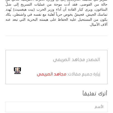
حالة من الفوضى. فقد أدت موجة من عمليات التسريح إلى شلّ
البنتاغون، ويرى كبار القادة أن أداء وزير الحرب (بيت هيغسيث) يُهدد
تماسك الجيش. فجيشٌ يخوض حرباً أهلية مع نفسه في واشنطن، يكاد
يكون من المستحيل عليه الحفاظ على هيمنته البحرية التي تبعد عنه
آلاف الأميال.
المصدر
مجاهد الصريمي
زيارة جميع مقالات:
مجاهد الصريمي
أترك تعليقاً