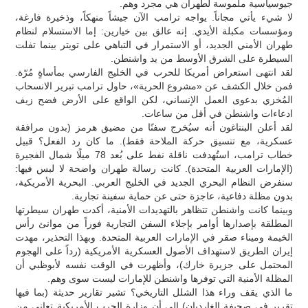
جيوسياسية ملموسة لطهران هي مجرد وهم.
لا شيء يأتي مجاناً. يواجه ترامب الآن جيشاً منهكاً، وذخيرة فارغة،
ومؤسسات مكبلة الأيدي. إنه عالق بين خيارين: إما الاستسلام لنظام
طهران الأمني الجديد، أو الاستمرار في التباهي على تويتر بينما تفلت
السيطرة على الشرق الأوسط من يد واشنطن.
لقد انتهى استعراض أمريكا للحرب في الخليج الفارسي بمأساةٍ مُرّة.
فمن خلال الكشف عن «مشروع الحرية»، حاول ترامب تبرير الانسحاب
المُخزي بدعوى العمل الإنساني، لكن الواقع على الأرض فضح زيف
ادعاءات واشنطن في أقل من ساعات.
لقد أعلن البنتاغون أنه سيُخرج سفنًا من مضيق هرمز (بدون مرافقة
عسكرية، مع تنسيق حركة الملاحة فقط). ما كان رد الفعل؟ قبيل
خطاب ترامب، استُهدفت ناقلة نفط على بُعد 78 ميلًا شمال الفجيرة
(الإمارات العربية المتحدة). كانت رسالة طهران واضحة لا لبس فيها:
سنفرض النظام البحري الجديد في الخليج العربي. البحرية الأمريكية،
بدون مظلة دفاعية، عاجزة حتى عن حماية سفينة تجارية.
وبينما كانت واشنطن تتظاهر بالتهديدات الأمنية، أكدت طهران سيطرتها
المطلقة بإصدارها أوامر بإجلاء السفن التجارية فوراً من موانئ رأس
الخيمة وميناء صقر في الإمارات العربية المتحدة. وبهذا التحذير، مهدت
إيران الطريق لاستهداف الأصول العسكرية الأمريكية (رداً على الهجوم
المحتمل على جزيرة خارك)، وأظهرت في الوقت نفسه لأبوظبي أن
المظلة الأمنية التي توفرها واشنطن للإمارات ليست سوى وهم.
ما الذي يقف وراء هذا الشلل التاريخي؟ تشير تقارير حديثة (بما فيها
تقرير في صحيفة الغارديان) إلى أن وزارة الحرب الأمريكية تعاني من