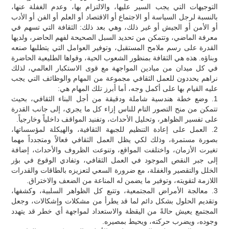
التوجيهات التي يجب السير عليها، والالتزام بها، وعدم الغفلة عنها،
بالنسبة لرجل السياسة أو الاجتماع أو الاقتصاد أو العلم أو الفن أو الأدب
أو الأمن أو الجيش أو غير ذلك، وهي بعد ذلك: الثقافة التي تسهم في
معرفة الماضي، وتتمكن من تحديد السبل الصحيحة لفهم الحاضر، ولديها
القدرة على رسم ملامح المستقبل، وتوفير العوامل التي يتطلبها صنعه
وبناؤه. هذه هي الثقافة بمنظور الشعوب الحية، وقواها الطليعية الحاضرة
في كل ميدان من ميادين المواجهة مع قوى الاستكبار العالمي، لذلك
نراهم يحددون للعمل الثقافي مجموعة من المهام والوظائف التي يجب
عليه القيام بها على أكمل وجه، أما أبرز تلك المهام هي:
1. وضع خطة هندسية شاملة ودقيقة من أجل البناء الثقافي، بحيث
تتمكن من منح التصور التام للناس إزاء كل ما يجري، إلى جانب القدرة
على تفسير الظواهر، وتحليل الأحداث، وتفنيد المواقف داخلياً وخارجياً.
2. العمل على إعادة التنظيم للجبهة الثقافية، والهيكلة لمؤسساتها،
بصورة مستمرة، وذلك لكي يظل العمل الثقافي فعالاً ومتجدداً مهما
تغيرت الأزمان، واختلفت المواقع، وتنوعت الظروف والأحداث، إضافة
إلى جبر النقص الموجود في العمل الثقافي، وتفادي الوقوع في بؤر
الخلل والتقصير والغفلة، مع ضرورة السعي لتعزيزه بالطاقات والقدرات
اللازمة لتقويته، وتوفير ما يضمن له المناعة من الضعف والاختراق.
3. معالجة الأمراض المجتمعية، وتتبع كل الظواهر السلبية، وكشفها،
وتقديم الحلول بشكل دائم لما قد يطرأ من مشكلات وإشكالات، وجعل
المجتمع يعيش حالةً من اليقظة والاستعداد لمواجهة أي خطر قد يتهدد
وجوده، ويضرب حركته، ويحيط بمصيره.