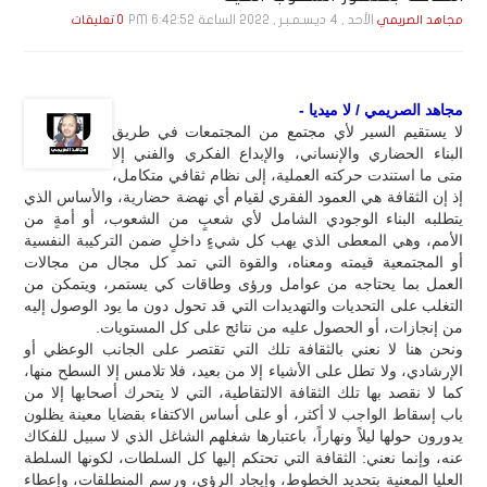
الأحد , 4 ديـسـمـبـر , 2022 الساعة 6:42:52 PM
مجاهد الصريمي
0 تعليقات
مجاهد الصريمي / لا ميديا -
لا يستقيم السير لأي مجتمع من المجتمعات في طريق
البناء الحضاري والإنساني، والإبداع الفكري والفني إلا
متى ما استندت حركته العملية، إلى نظام ثقافي متكامل،
إذ إن الثقافة هي العمود الفقري لقيام أي نهضة حضارية، والأساس الذي
يتطلبه البناء الوجودي الشامل لأي شعبٍ من الشعوب، أو أمةٍ من
الأمم، وهي المعطى الذي يهب كل شيءٍ داخلٍ ضمن التركيبة النفسية
أو المجتمعية قيمته ومعناه، والقوة التي تمد كل مجال من مجالات
العمل بما يحتاجه من عوامل ورؤى وطاقات كي يستمر، ويتمكن من
التغلب على التحديات والتهديدات التي قد تحول دون ما يود الوصول إليه
من إنجازات، أو الحصول عليه من نتائج على كل المستويات.
ونحن هنا لا نعني بالثقافة تلك التي تقتصر على الجانب الوعظي أو
الإرشادي، ولا تطل على الأشياء إلا من بعيد، فلا تلامس إلا السطح منها،
كما لا نقصد بها تلك الثقافة الالتقاطية، التي لا يتحرك أصحابها إلا من
باب إسقاط الواجب لا أكثر، أو على أساس الاكتفاء بقضايا معينة يظلون
يدورون حولها ليلاً ونهاراً، باعتبارها شغلهم الشاغل الذي لا سبيل للفكاك
عنه، وإنما نعني: الثقافة التي تحتكم إليها كل السلطات، لكونها السلطة
العليا المعنية بتحديد الخطوط، وإيجاد الرؤى، ورسم المنطلقات، وإعطاء