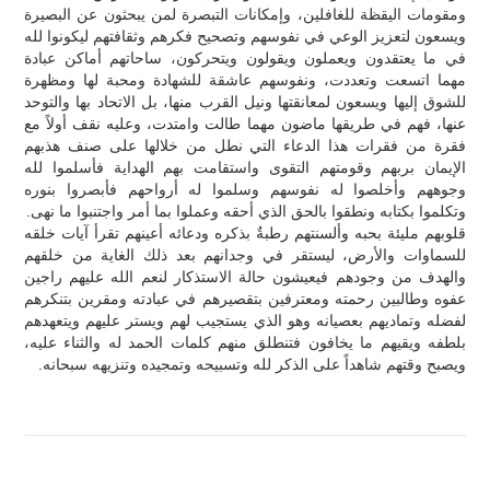
ومقومات اليقظة للغافلين، وإمكانات التبصرة لمن يبحثون عن البصيرة
ويسعون لتعزيز الوعي في نفوسهم وتصحيح فكرهم وثقافتهم ليكونوا لله
في ما يعتقدون ويعملون ويقولون ويتحركون، ساحاتهم أماكن عبادة
مهما اتسعت وتعددت، ونفوسهم عاشقة للشهادة ومحبة لها ومظهرة
للشوق إليها ويسعون لمعانقتها ونيل القرب منها، بل الاتحاد بها والتوحد
عنها، فهم في طريقها ماضون مهما طالت وامتدت، وعليه نقف أولاً مع
فقرة من فقرات هذا الدعاء التي نطل من خلالها على صنف هذبهم
الإيمان بربهم وقومتهم التقوى واستقامت بهم الهداية فأسلموا لله
وجوههم وأخلصوا له نفوسهم وسلموا له أرواحهم فأبصروا بنوره
وتكلموا بكتابه ونطقوا بالحق الذي أحقه وعملوا بما أمر واجتنبوا ما نهى.
قلوبهم مليئة بحبه وألسنتهم رطبةٌ بذكره ودعائه أعينهم تقرأ آيات خلقه
للسماوات والأرض، ليستقر في وجدانهم بعد ذلك الغاية من خلقهم
والهدف من وجودهم فيعيشون حالة الاستذكار لنعم الله عليهم راجين
عفوه وطالبين رحمته ومعترفين بتقصيرهم في عبادته ومقرين بتنكرهم
لفضله وتماديهم بعصيانه وهو الذي يستجيب لهم ويستر عليهم ويتعهدهم
بلطفه ويقيهم ما يخافون فتنطلق منهم كلمات الحمد له والثناء عليه،
ويصبح وقتهم شاهداً على الذكر لله وتسبيحه وتمجيده وتنزيهه سبحانه.