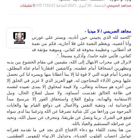
الجمعة , 30 أبـريـل , 2021 الساعة 11:52:21 PM
مجاهد الصريمي
0 تعليقات
مجاهد الصريمي / لا ميديا -
"الحمد لله الذي يجيبني حين أناديه، ويستر علي عورتي
وأنا أعصيه، ويعظم النعمة علي فلا أجازيه، فكم من نعمة
قد أعطاني، وعظيمة مخوفة قد كفاني، وموهبة مؤنقة قد
كفاني، فأثني عليه حامدا، وأذكره مسبحاً..".
لانزال في محراب الابتهال إلى الله، مقيمين في مقام الخشوع بين يديه
ومظهرين انسحاقنا أمام عظمته، وكاشفين افتقارنا أمام غناه المطلق،
وعجزنا أمام قوته التي لا قوة لنا إلا بما أعطانا منها ويسره لنا كي نحصل
عليها ونحن الأذلاء المحتاجون له، فهو العزيز الذي لا عزيز في الخلق إلا
من أعزه هو سبحانه وتعالى، ولا قيمة لمخلوق إلا بمدى تعبيده لنفسه
في طاعة الخالق تقدست أسماؤه، ولا سبيل لصلاح الحال، ونيل
الاستقامة والهداية، وبلوغ الفلاح واستحقاق الفوز إلا بترسيخ مبدأ
الوحدانية له، وتنقية النفس والأعمال في دوافع القيام بها والغايات
المرجوة من وراءها من كل شائبة تصرفنا عن الله وترغبنا بما لدى سواه
فنقع في الشرك بربنا ونضل عن طريقنا، وننحرف عن سبيل الله، ونحيد
عن صراطه المستقيم والعياذ بالله.
من هنا يتجدد اللقاء مع دعاء الافتتاح الذي نجد في ما تقدمه فقراته
عوامل إخصاب القلوب الجدباء، وجداول الارتواء للنفوس العطشى،