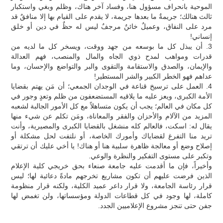
الموحية بانحراف مسؤول هنا، وفساد آخر هناك، وظلم وبغي واستكبار
ثالث هنالك؛ جريمةٌ ما بعدها جريمة، لا يقدم على القيام بها إلا منافقٌ قد
مرد على النفاق، وعميلٌ خائنٌ مرجفٌ ليس له حظٌ في دين أو خلق
إنساني!
3. أن يبذل كل ما بوسعه من جهد ووقت، ويسخر كل ما لديه من
قدرات ومواهب لمدح ذوي الجاه والمال والمنصب، فهم العدالة
والإيمان، والصدق والاستقامة والتقوى والبر والتواضع والإحسان، وما
عداهم فهو الخطر الكبير والشر المستطير!
4. العمل على ترسيخ قناعة في الوجدان الجمعي؛ أن مَن يهتم بقضايا
الأمة الكبرى، ويعز عليه ما يلاقيه المستضعفون من ظلم وتعدٍ وجور في
كل مكان في العالم؛ يجب أن يكون متساهلاً مع كل الأمور الجالبة لشعبه
المزيد من الآلام والأحزان والفقر والمعاناة، ومَن تكلم عن شيء منها
يقال له: اسكت، فالعالم كله منشغل بالقضايا الكبرى والمصيرية، وأنت
تريد منا التفرغ لقضاياك وأمورك الخاصة، أو نلتفت لحل مشكلة أو
إصلاح وضع أو معالجة ظاهرة سلبية هنا أو هناك! يا أخي عليك أن ترتقي
وتكبر على مستوى التفكير والنظرة والوعي.
وأخيراً، فإن ما أقدمت عليه جامعة صنعاء بحق خريجي كلية الإعلام
الذين فرضت عليهم أن تكون مشاريع تخرجهم مادةً دعائية لها؛ ليس
قرار رئاسة الجامعة، ولا قرار داعر عميد الكلية، ولكنه قرار منظومة
كاملة، لها وجود في كل قطاعات الدولة ومؤسساتها، ولن تغمض لها
جفن حتى تنجز مشروع الإعلاميين الجدد.