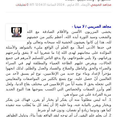
الأربعاء , 20 مـارس , 2024 الساعة 12:04:31 AM
مجاهد الصريمي
0 تعليقات
مجاهد الصريمي / لا ميديا -
يخشى المزريون الألسن والأقلام الصادقة مع الله
والشعب وسيد الثورة أيده الله، أعظم بكثير من خشيتهم
لله، هذا إن كانوا يعيشون الخشية لله سبحانه وتعالى ولو
في حدها الأدنى أصلاً، مع العلم أن الواقع مليء بالشواهد والأمثلة
المؤكدة على مجانبتهم لهدى الله إذا ما شعروا أنه لا يتفق وأمزجتهم
ورغباتهم، ولا يلبي طموحاتهم، ولا يدفع الناس للتسليم لأمرهم في جميع
الحالات، ويفرض عليهم الطاعة العمياء والمطلقة لهم في السراء
والضراء والحق والباطل والصلاح والفساد والعدل والظلم، لذلك اتجهوا
مؤخراً لإعداد وبناء نوع جديد من الإعلاميين، نوع لم يسبق لأحد من
العالمين أنْ حصل عليه، نوع يتمتع بالكثير من المواصفات والمقاييس
التي تجعله بحق لا يشبه أياً من الإعلاميين في مختلف بقاع الدنيا، ولعل
أهم وأبرز الصفات والخصائص التي اكتسب بموجبها هذا النوع الجديد
مزية الفرادة على مَن سواه هي:
1. أنه ليس مطلوباً منه أن يفكر أو يختار أو يقرر، فهناك مَن يفكر
ويختار ويقرر بالنيابة عنه، وما عليه إلا أن يُنفذ كل ما يُطلب منه تنفيذه
كما هو، ودونما زيادةٍ أو نقصان، ودون قيد أو شرط.
2. أن يعلم علم اليقين أن أي توجه لنقد الواقع نقداً بناءً، وتناول الظواهر