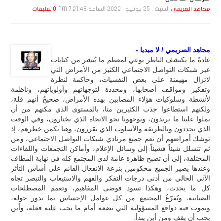
السبت , 25 يـونـيـو , 2022 الساعة 7:21:48 PM
مجاهد الصريمي
0 تعليقات
مجاهد الصريمي / لا ميديا -
عادةً ما يكتشف الناظر بوعي لمعظم ما يُنشر من كتابات
عبر شبكات التواصل الاجتماعي الكثيرَ من الأمراض التي
لاتزال مهيمنة على بعض النفسيات، وحاكمة لنظرة
وتفكير ومواقف أصحابها، ومحددة لتوجهاتهم وأولوياتهم، وناظمة
لأنشطة وسلوكيات هؤلاء المصابين بهذه الأمراض، صحيحٌ أنهم قلة،
ولكنهم استطاعوا جذب الكثيرين منا، بالمستوى الذي مكنهم من أن
يملوا علينا ما يريدون، ويوجهونا نحو الاتجاه الذي يختارون، وفي الوقت
الذي يحددون وبالطريقة والأسلوب الذي يقررون، وهنا يكمن خطرهم، إذ
توشك أمراضهم أن تعم جميع مرتادي شبكات التواصل الاجتماعي، ومن
ثم تتسلل شيئاً فشيئاً إلى وسائل الإعلام، وأماكن التجمعات واللقاءات
المختلفة، إلى أن تصبح ظاهرة عامة لدى المجتمع كله في نهاية المطاف
وعندها يصير الجميع محكومين بنزعة الانفعال القائم على أساس التأثر
الآني الخالي من أدنى درجات التفكر والفهم والاستيعاب والتبصر تجاه
كل ما يحدث، وهكذا تسود فوضى المفاهيم، وتعمم المصطلحات
الضبابية، ويُفرّغُ المجتمع من كل عوامل الإحساس بما يدور حوله،
وتموت فيه دوافع المسؤولية التي تضعه أمام ما يجب عليه فعله، وأين
يجب أن يقف ومن أين يبدأ.