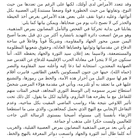
وقد تتعدد الأمراض لدى أولئك، لكنها على الرغم من تعددها من حيث
النوع، وتفاوتها من حيث الخطورة قوةً وضعفاً مستندةٌ إلى العصبية بكل
أنواعها، وعليه دعونا نقف على بعض هذه الأمراض بغرض أخذ الحيطة
والحذر كي لا نصبح ذات يوم من ضحاياها، ويمكن بيانها كما يلي:
يقابلنا في بداية تحركنا في الفحص والتأمل المصابون بمرض المذهبية،
وهو مرضٌ اتسعت دائرة التهديد بانتشاره أكثر من ذي قبل بعدما أصبح
اليمن ضمن محور الجهاد والمقاومة، وشريكاً قوياً وفاعلاً في ساحة
الدفاع عن مقدساتها وثوابتها وقضاياها العادلة، وحقوق شعوبها المظلومة
والمستضعفة، ولاسيما بعد إعلان سيد الثورة والجهاد يحفظه الله، أننا
سنكون جزءًا لا يتجزأ في معادلة الحرب الإقليمية للدفاع عن القدس ضد
الصهاينة المعتدين، استجابة لما دعا إليه وأعلنه سيد المقاومة والنصر
(حماه الله)، حينها جن جنون المسكونين بالعفن الطائفي، فانبرت أقلام
لا هم لها سوى النيل من أحرار هذه الأمة، والحط من رموزها، والتشنيع
عليها في ما تعتقد به أو تلتزمه، ويأتي في مقدمة هؤلاء المرضى شخصٌ
استطاع تمرير سمومه إلى الوسط الثوري المجاهد، فينجر المئات منهم
للتفاعل مع ما يطرحه هذا المأزوم، والتأييد لكل ما يقول، كل ذلك تحت
تأثير اللاوعي نتيجة بقاء رواسب الماضي المقيت بكل مناحيه، وعدم
التفاعل الإيجابي مع النهج الذي نحمل كمجاهدين، والذي متى ما استطعنا
الارتقاء بأنفسنا إلى مستواه أصبحنا بمستوى الرسالة التي جاءت
للعالمين وليست حكرا على مذهب أو جماعة.
ثم يأتي بعد مرضى المذهبية المصابون بمرض العصبية القبلية، والغريب
أنه كلما طال أمد الثورة والجهاد واتسعت دوائر المعرفة بالنهج والخط،