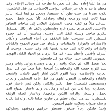
من هنا علينا إعادة النظر في بعض ما نطرحه في وسائل الإعلام، وفي
معظم ما يتم تداوله عبر شبكات التواصل الاجتماعي من قبل الناشطين،
لكونه يضرنا من حيث نظن أنه سينفعنا، ويجعل مواقفنا قليلة التأثير
مهما كانت قوية وواضحة وفعالة وصادقة. كأنْ يصبح شغل الجميع
الشاغل مثلاً هو كيفية مجيء المسؤول الفلاني إلى ساحات التظاهر
والاحتشاد الجماهيري لنصرة غزة وفلسطين، وكيف بادر ذلك المسؤول
لتكريم صاحب وسيلة النقل التي أوصلته، متناسين أننا في حضرة
فلسطين التي تستوجب علينا التخفف من أعباء المناصب والألقاب
والامتيازات والفوارق والمقامات، والذوبان في عموم الجموع والكيانات
والتيارات والحركات التي جندت نفسها لله، وفي سبيله، ووجدت أن
أشرف وأقدس وأعظم شيء في هذا الزمان هو الجهاد للكيان اليهودي
الصهيوني اللقيط، حتى اجتثاثه من كل فلسطين.
نعم؛ بفضل الله، ثم بحنكة واقتدار وإيمان وبصيرة ووعي وثبات وصبر
سيد الثورة حفظه الله والمجاهدين؛ أصبحنا رقماً صعباً بين كل الدول
العربية والإسلامية، وبتنا القوم الذين يُشار إليهم بالبنان، والشعب
والقيادة والمجاهدين المعول عليهم من قبل عامة المسلمين والعرب
ومستضعفي فلسطين؛ فعل الكثير والكثير، ولكن ليس باعتبار قوتنا
العسكرية، وما لدينا من قدرات وإمكانات، وإنما باعتبار المنهاج الذي
نحمل، والشعار والراية اللذين نرفعهما، وباعتبار الصلة الوثيقة
بفلسطين، التي هي عنوان عظيم من عناوين صلتنا بالله، وعلاقتنا بكتابه
ورسله صلواته وسلامه عليهم أجمعين.
وإذن؛ فلنكن رجالاً صدقوا، فضبطوا حركتهم وموقفهم وسلوكهم