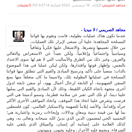
الثلاثاء , 19 ديـسـمـبـر , 2023 الساعة 9:27:14 PM
مجاهد الصريمي
0 تعليقات
مجاهد الصريمي / لا ميديا -
عندما تكون هناك عمليات بطولية، قامت وتقوم بها قواتنا
المسلحة المجاهدة؛ علينا أن نسعى لإبراز تلك العمليات،
من خلال تعميمها ونشرها، والاشتغال عليها فكرياً وثقافياً
وسياسياً واجتماعياً وإعلامياً، ولكن بعيداً عن الاستعراض والتعالي
والغرور، وغير ذلك من الطرق والأساليب التي لا هم لها سوى الاعتداد
بالنفس، وإظهار قوتها واقتدارها، ولكن ليكن عملنا في هذا الموضوع
بالذات؛ منصباً على تأكيد وترسيخ المبادئ والقيم التي تنطلق منها قواتنا
المسلحة في عملياتها البطولية تلك، ولاسيما ما كان متعلقاً منها بمنع
السفن الصهيونية، أو التابعة لرجال أعمال يهود، أو سفن تابعة لدول
أخرى متجهة باتجاه الكيان اللقيط، وذلك لأن المبادئ والقيم التي يمليها
علينا ديننا، أو تلك التي تعبر عن سلامة فطرتنا، وسمو آدميتنا هي التي
فرضت وتفرض علينا اتخاذ هذا الموقف، واتخاذ المواقف الأخرى الأكثر
جرأة وإقداماً، والأشد إيلاماً للصهينة والاستكبار العالمي، كون فلسطين
بما لها من قيمة دينية ومعانٍ ودلالات وإيحاءات رمزية واعتبارية هي؛
التجسيد الحي لمضمون الدين الذي ندينُ الله سبحانه وتعالى به، وهي
كذلك العلامة على إنسانية أي إنسان، والميثاق الذي يلتقي عليه
الشرفاء، ويجمع عليه الأحرار، وعليه يحيون، ويموتون.