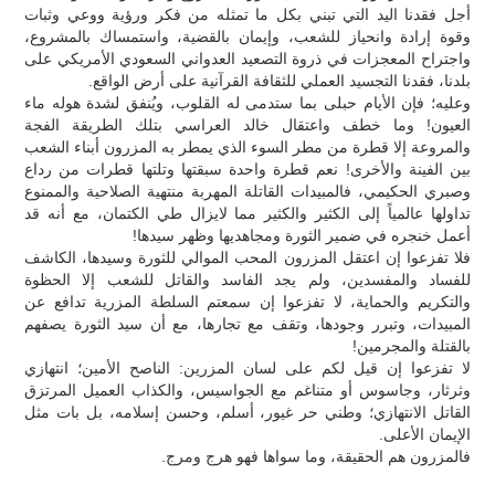
أجل فقدنا اليد التي تبني بكل ما تمثله من فكر ورؤية ووعي وثبات
وقوة إرادة وانحياز للشعب، وإيمان بالقضية، واستمساك بالمشروع،
واجتراح المعجزات في ذروة التصعيد العدواني السعودي الأمريكي على
بلدنا، فقدنا التجسيد العملي للثقافة القرآنية على أرض الواقع.
وعليه؛ فإن الأيام حبلى بما ستدمى له القلوب، ويُنفق لشدة هوله ماء
العيون! وما خطف واعتقال خالد العراسي بتلك الطريقة الفجة
والمروعة إلا قطرة من مطر السوء الذي يمطر به المزرون أبناء الشعب
بين الفينة والأخرى! نعم قطرة واحدة سبقتها وتلتها قطرات من رداع
وصبري الحكيمي، فالمبيدات القاتلة المهربة منتهية الصلاحية والممنوع
تداولها عالمياً إلى الكثير والكثير مما لايزال طي الكتمان، مع أنه قد
أعمل خنجره في ضمير الثورة ومجاهديها وظهر سيدها!
فلا تفزعوا إن اعتقل المزرون المحب الموالي للثورة وسيدها، الكاشف
للفساد والمفسدين، ولم يجد الفاسد والقاتل للشعب إلا الحظوة
والتكريم والحماية، لا تفزعوا إن سمعتم السلطة المزرية تدافع عن
المبيدات، وتبرر وجودها، وتقف مع تجارها، مع أن سيد الثورة يصفهم
بالقتلة والمجرمين!
لا تفزعوا إن قيل لكم على لسان المزرين: الناصح الأمين؛ انتهازي
وثرثار، وجاسوس أو متناغم مع الجواسيس، والكذاب العميل المرتزق
القاتل الانتهازي؛ وطني حر غيور، أسلم، وحسن إسلامه، بل بات مثل
الإيمان الأعلى.
فالمزرون هم الحقيقة، وما سواها فهو هرج ومرج.