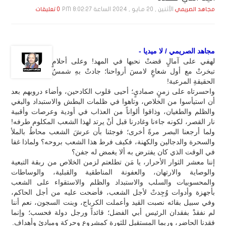
الأثنين , 20 مـايـو , 2024 الساعة 8:02:27 PM
مجاهد الصريمي
0 تعليقات
مجاهد الصريمي / لا ميديا -
لهفي على آمالٍ قضتْ نحبها في المهد! وعلى أحلامٍ
تبخرتْ مع أول شعاعٍ لامسَ أرواحنا؛ جادتْ بهِ شمسُ
الحقيقةِ المرعبة!
واحسرتاه على زمنٍ صماديٍ؛ أحيى قلوب الكادحين، وأضاء دروبهم بعد
أن استيأسوا من الخلاص، وتاهوا في ظلمات البطش والاستبداد والبغي
والظلم والطغيان، وذاقوا ألواناً من العذاب في أودية وعرصات وأقبية
نار القصر، لكونه جاءنا وغادرنا قبل أنْ يرتد لهذا الشعب المكلوم طرفه!
ولما أرجعنا البصر مرةً أخرى؛ فوجئنا بأن عرشَ الشعب محاطٌ بالملأ
والسحرة والدجالين والكهنة، فكيف فرط هذا الشعب بروحه؟ ولماذا غفا
في الوقت الذي كان يفترض به ألا يغمض له جفن؟
إننا معشر الثوار الأحرار، يا مَن تطلعتم لزمن الخلاص من ربقة التبعية
والوصاية والارتهان، والعفونة المناطقية والقبلية، والوساطات
والمحسوبيات والسلب والاستبداد والظلم والاستقواء على الشعب
بأجهزة وأدوات وُجِدتْ لأجل الشعب، فأضحت عليه من أجل الحاكم،
وفي سبيل بقائه نصبت القيد وأعملت الكرباج، وبنت السجون، نعم أننا
لم نفقدْ بفقدان الرئيس أبي الفضل؛ قائداً ورجل دولة فحسب؛ وإنما
فقدنا الحاضر، وربما المستقبل للثورة كمشروع وحركة ومبادئ وأهداف.