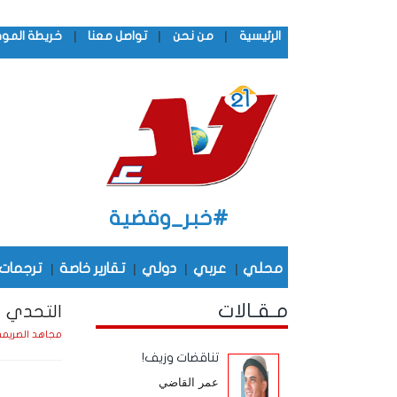
|
|
|
الرئيسية
من نحن
تواصل معنا
خريطة المو
#خبر_وقضية
محلي
|
عربي
|
دولي
|
تقارير خاصة
|
ترجمات
مـقـالات
التحدي ا
مجاهد الصريم
تناقضات وزيف!
عمر القاضي