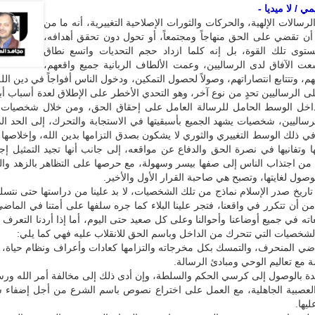
 / لا ميديا -
الرسالات الإلهية، والحركات والثورات الإصلاحية التغييرية، أنه ما من
 أن تقضي على الحق منهاجاً ومجتمعاً، أو تحول دون تحقق أهدافه،
توى تلك القوة، بل إنه كلما ازداد حجم التحديات واتسع نطاق
سعت الآفاق لدى الرساليين، وعمت الألطاف الربانية جميع واقعهم،
، وتتتابع انتصاراتهم، وصولاً لحصول التمكين، ودخول الناس أفواجاً في دين الله
الرساليين تحدٍ من نوع آخر، وهو التحدي الأخطر على الإطلاق لعدة أسباب أبر
خل الوسط الحامل للرسالة العامل على إحقاق الحق، ومن خلال شخصيات له
لرساليين، شخصيات يشهد الجميع بأسبقيتها في الاستجابة والتحرك، إلى الحد ا
ي ذلك الوسط التغييري والثوري لا يشكون بصدق التزامها بدين الله، وإخلاصها 
تفانيها في نصرة الحق والدفاع عن مواقعه، إلى جانب أنها تجيد التمثيل إجاد
من اجتذاب الناس إلى صفها بيسر وسهولة، مع حرصها على التظاهر بالزهد وال
صول لغايتها، وتصبح هي صاحبة القرار الأول والأخير.
تاريخ صدر الإسلام نماذج من تلك الشخصيات، لا بد علينا من دراستها حتى نتسل
ن أن تتكرر في واقعنا، فتجر علينا البلاء كما جره سلفها على أمتنا في الماضي
اته في جميع أوضاعنا وأحوالنا وعلى كل صعيد حتى اليوم، أما إذا أردنا التعرف 
شخصيات التي تتحرك من الداخل وباسم الحق للانقلاب عليه فهي كما يلي:
ماضي المنحرف، والتمسك بكل مخرجاته والتزامها كعادات وأعراف ونظام حياة،
 مع تعاليم الوحي ومبادئ الرسالة.
دة بالوصول إلى كرسي الحكم والسلطة، وإن أدى ذلك إلى مخالفة أمر الله ورس
 العصبية الجاهلية، مع العمل على اختراع نصوص باسم الشرع من أجل إضفاء
يها.