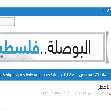
|
قع
|
«لا» 21 السياسي
|
مقـاربات
|
شخصيات
|
سجادة حمراء
|
رياضة
|
لأخطر
الثلاثاء , 17 مـايـو , 2022 الساعة 7:58:07 PM
ي
0 تعليقات