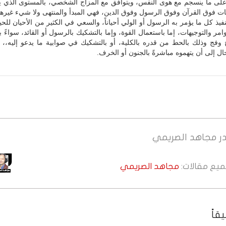
ً على ما ينسجم مع هوى النفس، ويتوافق مع المزاج الشخصي، بالمستوى الذي 
ت فوق القرآن وفوق الرسول وفوق الدين، فهي المبدأ والمنتهى ولا شيء غيرها
نفيذ كل ما يؤمر به الرسول أو الولي أحياناً، والسعي في الكثير من الأحيان للحي
وامر والتوجيهات، إما باستعمال القوة، وإما بالتشكيك بالرسول أو القائد، سواءً ب
فج وذلك بالحط من قدره بالكلية، أو بالتشكيك في صوابية ما يدعو إليه،، 
ل إلى أن يتهموه مباشرةً بالجنون أو الخرف.
ر
مجاهد الصريمي
جميع مقالات:
مجاهد الصريمي
قاً