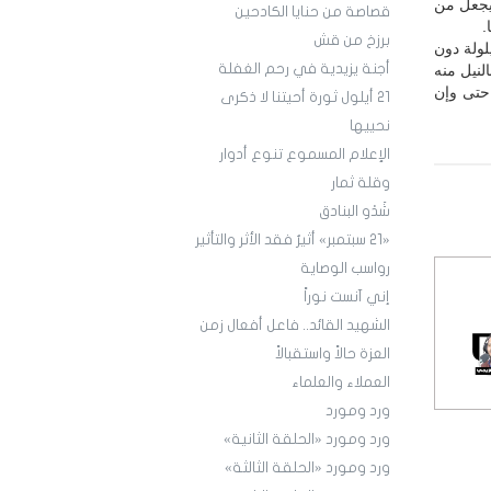
يجعل من
قصاصة من حنايا الكادحين
.
برزخ من قش
لولة دون
أجنة يزيدية في رحم الغفلة
النيل منه
حتى وإن
21 أيلول ثورة أحيتنا لا ذكرى
نحييها
الإعلام المسموع تنوع أدوار
وقلة ثمار
شَدْو البنادق
«21 سبتمبر» أثيرٌ فقد الأثر والتأثير
رواسب الوصاية
إني آنست نوراً
الشهيد القائد.. فاعل أفعال زمن
العزة حالاً واستقبالاً
العملاء والعلماء
ورد ومورد
ورد ومورد «الحلقة الثانية»
ورد ومورد «الحلقة الثالثة»