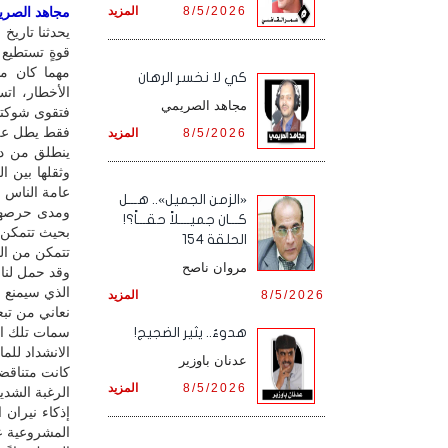
8/5/2026
المزيد
مجاهد الصريمي
يحدثنا تاريخ 
قوةٍ تستطيع
مهما كان مس
كي لا نخسر الرهان
الأخطار، ات
مجاهد الصريمي
فتقوى شوكتهم
فقط يطل على 
8/5/2026
المزيد
ينطلق من دا
وثقلها بين ا
عامة الناس ف
«الزمن الجميل».. هـــل
ومدى حرصها و
كـــان جميــــلاً حقـــاً؟!
بحيث تتمكن 
الحلقة 154
تتمكن من الو
مروان ناصح
وقد حمل لنا 
الذي سيمنع م
8/5/2026
المزيد
نعاني من تبع
سمات تلك ال
هدوءٌ.. يثير الضجيج!
الانشداد لل
عدنان باوزير
كانت متناقضة
8/5/2026
المزيد
الرغبة الشدي
إذكاء نيران
المشروعية عل