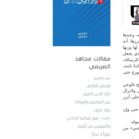
، وعندها
زها، أنه
ا وزنها
لذي يجعل
مقالات مجاهد
للرسالة،
ةً تامة،
الصريمي
ورع حتى
بين زمنين..
ح بالوعي
الإنسان الكامل
 ولانزال
ذلك الدين القيم
على أبرز
بين المزاجيةِ والرسالة
 حتى وإن
رماد حرف
«لاء».. صور قيامة الحادي
وله.
والعشرين من أيلول
 شيء من
ثواراً لا تجاراً