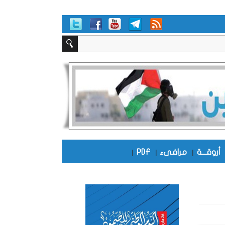
أروقـــة
|
مرافىء
|
PDF
|