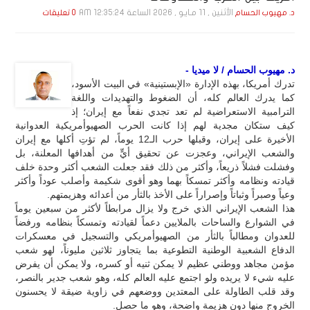
الأثنين , 11 مـايـو , 2026 الساعة 12:35:24 AM
د. مهيوب الحسام
0 تعليقات
د. مهيوب الحسام / لا ميديا -
تدرك أمريكا، بهذه الإدارة «الإبستينية» في البيت الأسود،
كما يدرك العالم كله، أن الضغوط والتهديدات واللغة
الترامبية الاستعراضية لم تعد تجدي نفعاً مع إيران؛ إذ
كيف ستكان مجدية لهم إذا كانت الحرب الصهيوأمريكية العدوانية
الأخيرة على إيران، وقبلها حرب الـ12 يوماً، لم تؤتِ أكلها مع إيران
والشعب الإيراني، وعجزت عن تحقيق أيٍّ من أهدافها المعلنة، بل
وفشلت فشلاً ذريعاً، وأكثر من ذلك فقد جعلت الشعب أكثر وحدة خلف
قيادته ونظامه وأكثر تمسكاً بهما وهو أقوى شكيمة وأصلب عوداً وأكثر
وعياً وصبراً وثباتاً وإصراراً على الأخذ بالثأر من أعدائه وهزيمتهم.
هذا الشعب الإيراني الذي خرج ولا يزال مرابطاً لأكثر من سبعين يوماً
في الشوارع والساحات بالملايين دعماً لقيادته وتمسكاً بنظامه ورفضاً
للعدوان ومطالباً بالثأر من الصهيوأمريكي والتسجيل في معسكرات
الدفاع الشعبية الوطنية التطوعية بما يتجاوز ثلاثين مليوناً، لهو شعب
مؤمن مجاهد ووطني عظيم لا يمكن ثنيه أو كسره، ولا يمكن أن يفرض
عليه شيء لا يريده ولو اجتمع عليه العالم كله، وهو شعب جدير بالنصر،
وقد قلب الطاولة على المعتدين ووضعهم في زاوية ضيقة لا يحسنون
الخروج منها دون هزيمة واضحة، وهو ما حصل.