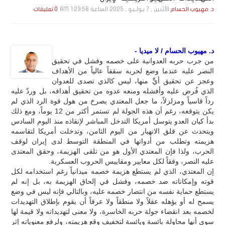
الأثنين , 7 يـولـيـو , 2025 الساعة 1:23:58 AM
د. مهيوب الحسام
0 تعليقات
د. مهيوب الحسام / لا ميديا -
من جرب حربه العدوانية على خصمه وفشل في تحقيق
النصر عليه عندما وضع لحربه سقفاً عالياً من الأهداف
وعجز عن تحقيق أيٍّ منها، ليس كالذي تصدى للعدوان
الذي فُرض عليه وأفشله ومنعه عدوه من تحقيق أهدافه، بل وردّ عليه
رداً قاسياً ومزلزلاً، ما جعل المعتدي يصرخ من هول قوة الرد الذي لم
يكن يتوقعه، رغم أن هذه الجولة لم تستمر أكثر من 12 يوماً، ومع ذلك
بدأ كيان العدو يتوسل أمريكا التدخل المباشر لإنقاذه منذ اليوم السادس
ويتحدث عن قلق الانهيار من اليوم الثامن، وتدخلت أمريكا لتقاسمه
هزيمته وتطلب من أدواتها في المنطقة التوسط لدى إيران لوقف
الحرب، ولذا فإن المعتدي الأول هو من تلقى الهزيمة، وحقق المعتدى
عليه النصر، وفقاً لكل معايير ومقاييس الحروب العسكرية.
إن المعتدي، الذي لم يستطع هزيمة خصمه ميدانياً رغم استخدامه لكل
قوته وإمكاناته ضد خصمه، وفشل في إلحاق الهزيمة به، بل إنه لم
يستطع حماية نفسه من انتصار خصمه عليه، وبالتالي فإنه ليس في وضع
يسمح له أو يؤهله عقلاً ولا منطقاً ولا عرفاً أن يقوم بإطلاق التهديدات
لخصمه بعد انقضاء جولة حربه الخاسرة، ولا معنى لتهديداته ولا قيمة لها
سوى أنها محاولة بائسة ويائسة لتخفيف وقع هزيمته، ولرفع معنوياته إثر