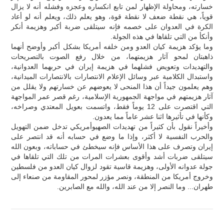
خسارته، ومحاولة الإظهار لمن تابع انكساره وعجزه وفشله أنه لا يزال
قوياً، هي نقطة ضعف لا نقطة قوة، وهو يعلم ذلك، ويعلم أنه لو أعاد
الكرة في العدوان على خصمه فإنه سيتلقى ضربة أكبر وهزيمة أنكر
وأنكأ من التي تلقاها في هذه الجولة.
وما يؤكد هزيمة كيان العدو ومن خلفه أمريكا بشكل أكبر وأوضح أنهما
ذاهبتان لمحو آثار هزيمتهما، من خلال رفع الصوت بالتصريحات
والتهديدات وتعويض فشلهما في هزيمة إيران في حربهما العدوانية،
واستبدال الكلامية عبر وسائل الإعلام الانتصارات بالانتصارات الميدانية،
وهم يعلمون جيداً أن هذا المنحى لا يعوضهم عن خسارتهم ولا يقلل من
آثار هزيمتهم في مواجهة الجمهورية الإسلامية، رغم قصر عمر المواجهة
التي اقتصرت على 12 يوماً فقط، واتسمت بعويل المعتدي وصراخه،
وكأنها في تأثيرها اثنا عشر عاماً مما يعدون.
وأخيراً نقول بأن كثيراً من تهديدات الصهيوأمريكي تدخل ضمن التهويل
والحرب النفسية لا أكثر، وإذا ما وضع في حسابه أنه قد انتصر على
إيران وتصرف على هذا الأساس فإنه سيخطئ في حساباته، وبعون الله
سيتلقى ضربات أشد وأقوى بعشرات المرات من تلك التي تلقاها في
جولة عدوانه الأولى، وهزيمة قاسية تقود لزوال كيان العدو من فلسطين
وخروج أمريكا من المنطقة، ونصر مؤزر لمحور المقاومة من صنعاء إلى
طهران... وما النصر إلا من عند الله، والله مع الصابرين.