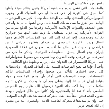
رئيس وزراء باكستان الوسيط.
والمقدمات التي تشي بعدم مصداقية أمريكا وتنبئ بنتائج سيئة وأقلها
كما سبق هي كثيرة إن في عددها أو في السلوك الذي يظهره
الصهيوأمريكي المعتدي والطالب للهدنة معا، وهناك كثير من المؤشرات
الهامة التي تعزز ما تنبئ به تلك المقدمات، ومن أهمها ما تم تداوله في
بعض الصحف والقنوات الإعلامية الأمريكية وغيرها من الدفع بمزيد من
القوات الأمريكية إلى دول المنطقة، بل وبما تبقى لديها من صواريخ
دفاعية وهجومية.. إلخ، إضافة إلى كثير من المؤشرات الأخرى ومنها
اتصال وزير الخارجية السعودي بن فرحان بنظيره الإيراني عباس
عراقجي والحديث عن إصلاح ما أفسده العدوان في علاقة السعودية
بإيران، وهو اتصال يسبق المفاوضات المرتقبة، ونذكر ما كان من
تصرحات بن فرحان وقت العدوان وما تسرب من ضغوط سعوإماراتية
على أمريكا للاستمرار في العدوان على إيران، وعليهما دفع التكاليف.
وأخيراً، فإننا هنا نضع الفرضيات المبنية على أهداف العدوان، وباستطاعة
كل باحث اختبارها للتأكد من صحتها وإجراء المناقشات لتأكيد
الاستنتاجات ووضع التوصيات التي أوكد بأن محور المقاومة والجهاد
بقيادة إيران قد سبقنا إليها، وعلى وقع أن ما يحدث لن تكون نتائجه
سلاما دائما، وما أكده قائد الثورة (رضوان الله عليه) يوم الخميس
الماضي بأنه لا ثقة لنا بالمعتدين، وإن كانوا من خلال قبولهم بالهدنة
يعدون العدة فنحن أيضاً نعد العدة لمعركة قادمة بعد هذه الهدنة المؤقتة،
حتى وإن تم تمديدها فالمعركة الفاصلة قادمة.. ولينصرن الله من ينصره
إن الله لقوي عزيز.