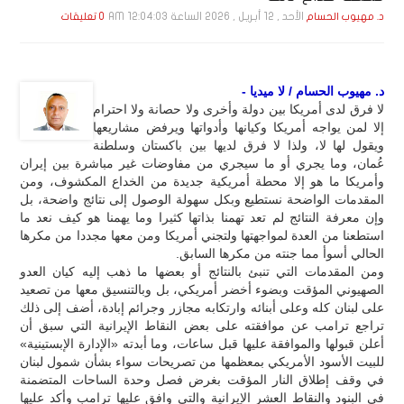
الأحد , 12 أبـريـل , 2026 الساعة 12:04:03 AM
د. مهيوب الحسام
0 تعليقات
د. مهيوب الحسام / لا ميديا -
لا فرق لدى أمريكا بين دولة وأخرى ولا حصانة ولا احترام
إلا لمن يواجه أمريكا وكيانها وأدواتها ويرفض مشاريعها
ويقول لها لا، ولذا لا فرق لديها بين باكستان وسلطنة
عُمان، وما يجري أو ما سيجري من مفاوضات غير مباشرة بين إيران
وأمريكا ما هو إلا محطة أمريكية جديدة من الخداع المكشوف، ومن
المقدمات الواضحة نستطيع وبكل سهولة الوصول إلى نتائج واضحة، بل
وإن معرفة النتائج لم تعد تهمنا بذاتها كثيرا وما يهمنا هو كيف نعد ما
استطعنا من العدة لمواجهتها ولتجني أمريكا ومن معها مجددا من مكرها
الحالي أسوأ مما جنته من مكرها السابق.
ومن المقدمات التي تنبئ بالنتائج أو بعضها ما ذهب إليه كيان العدو
الصهيوني المؤقت وبضوء أخضر أمريكي، بل وبالتنسيق معها من تصعيد
على لبنان كله وعلى أبنائه وارتكابه مجازر وجرائم إبادة، أضف إلى ذلك
تراجع ترامب عن موافقته على بعض النقاط الإيرانية التي سبق أن
أعلن قبولها والموافقة عليها قبل ساعات، وما أبدته «الإدارة الإبستينية»
للبيت الأسود الأمريكي بمعظمها من تصريحات سواء بشأن شمول لبنان
في وقف إطلاق النار المؤقت بغرض فصل وحدة الساحات المتضمنة
في البنود والنقاط العشر الإيرانية والتي وافق عليها ترامب وأكد عليها