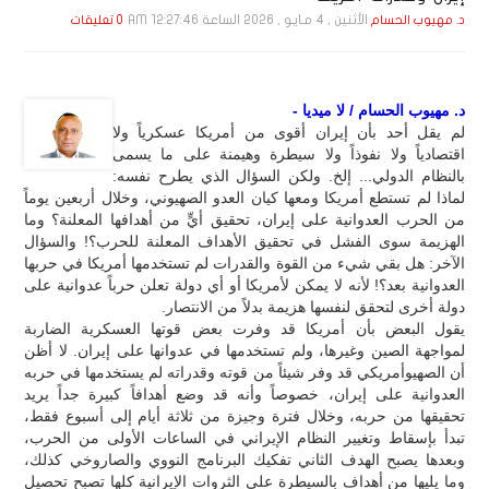
الأثنين , 4 مـايـو , 2026 الساعة 12:27:46 AM
د. مهيوب الحسام
0 تعليقات
د. مهيوب الحسام / لا ميديا -
لم يقل أحد بأن إيران أقوى من أمريكا عسكرياً ولا
اقتصادياً ولا نفوذاً ولا سيطرة وهيمنة على ما يسمى
بالنظام الدولي... إلخ. ولكن السؤال الذي يطرح نفسه:
لماذا لم تستطع أمريكا ومعها كيان العدو الصهيوني، وخلال أربعين يوماً
من الحرب العدوانية على إيران، تحقيق أيٍّ من أهدافها المعلنة؟ وما
الهزيمة سوى الفشل في تحقيق الأهداف المعلنة للحرب؟! والسؤال
الآخر: هل بقي شيء من القوة والقدرات لم تستخدمها أمريكا في حربها
العدوانية بعد؟! لأنه لا يمكن لأمريكا أو أي دولة تعلن حرباً عدوانية على
دولة أخرى لتحقق لنفسها هزيمة بدلاً من الانتصار.
يقول البعض بأن أمريكا قد وفرت بعض قوتها العسكرية الضاربة
لمواجهة الصين وغيرها، ولم تستخدمها في عدوانها على إيران. لا أظن
أن الصهيوأمريكي قد وفر شيئاً من قوته وقدراته لم يستخدمها في حربه
العدوانية على إيران، خصوصاً وأنه قد وضع أهدافاً كبيرة جداً يريد
تحقيقها من حربه، وخلال فترة وجيزة من ثلاثة أيام إلى أسبوع فقط،
تبدأ بإسقاط وتغيير النظام الإيراني في الساعات الأولى من الحرب،
وبعدها يصبح الهدف الثاني تفكيك البرنامج النووي والصاروخي كذلك،
وما يليها من أهداف بالسيطرة على الثروات الإيرانية كلها تصبح تحصيل