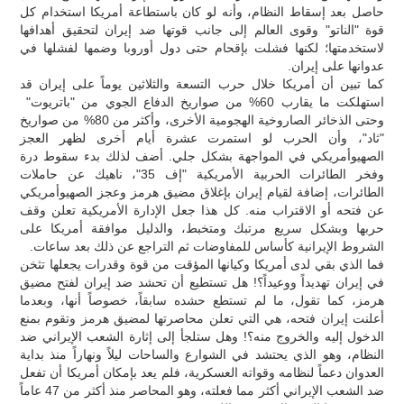
حاصل بعد إسقاط النظام، وأنه لو كان باستطاعة أمريكا استخدام كل
قوة "الناتو" وقوى العالم إلى جانب قوتها ضد إيران لتحقيق أهدافها
لاستخدمتها؛ لكنها فشلت بإقحام حتى دول أوروبا وضمها لفشلها في
عدوانها على إيران.
كما تبين أن أمريكا خلال حرب التسعة والثلاثين يوماً على إيران قد
استهلكت ما يقارب 60% من صواريخ الدفاع الجوي من "باتريوت"
وحتى الذخائر الصاروخية الهجومية الأخرى، وأكثر من 80% من صواريخ
"ثاد"، وأن الحرب لو استمرت عشرة أيام أخرى لظهر العجز
الصهيوأمريكي في المواجهة بشكل جلي. أضف لذلك بدء سقوط درة
وفخر الطائرات الحربية الأمريكية "إف 35"، ناهيك عن حاملات
الطائرات، إضافة لقيام إيران بإغلاق مضيق هرمز وعجز الصهيوأمريكي
عن فتحه أو الاقتراب منه. كل هذا جعل الإدارة الأمريكية تعلن وقف
حربها وبشكل سريع مرتبك ومتخبط، والدليل موافقة أمريكا على
الشروط الإيرانية كأساس للمفاوضات ثم التراجع عن ذلك بعد ساعات.
فما الذي بقي لدى أمريكا وكيانها المؤقت من قوة وقدرات يجعلها تثخن
في إيران تهديداً ووعيداً؟! هل تستطيع أن تحشد ضد إيران لفتح مضيق
هرمز، كما تقول، ما لم تستطع حشده سابقاً، خصوصاً أنها، وبعدما
أعلنت إيران فتحه، هي التي تعلن محاصرتها لمضيق هرمز وتقوم بمنع
الدخول إليه والخروج منه؟! وهل ستلجأ إلى إثارة الشعب الإيراني ضد
النظام، وهو الذي يحتشد في الشوارع والساحات ليلاً ونهاراً منذ بداية
العدوان دعماً لنظامه وقواته العسكرية، فلم يعد بإمكان أمريكا أن تفعل
ضد الشعب الإيراني أكثر مما فعلته، وهو المحاصر منذ أكثر من 47 عاماً