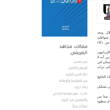
ال. وبعد
لى شواطئ
من ذكاء
مقالات مجاهد
يرانيون
الصريمي
ن أنه لا
بين زمنين..
غستان في
على تراث
الإنسان الكامل
ذلك الدين القيم
ء الخليج
بين المزاجيةِ والرسالة
في تشكيل
رماد حرف
«لاء».. صور قيامة الحادي
بيننا من
والعشرين من أيلول
مام سطوة
ثواراً لا تجاراً