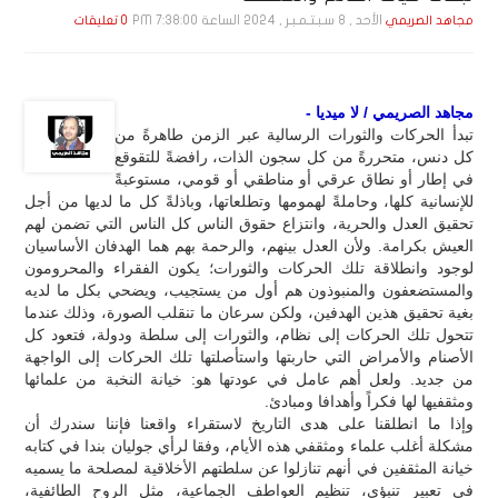
الأحد , 8 سـبـتـمـبـر , 2024 الساعة 7:38:00 PM
مجاهد الصريمي
0 تعليقات
مجاهد الصريمي / لا ميديا -
تبدأ الحركات والثورات الرسالية عبر الزمن طاهرةً من
كل دنس، متحررةً من كل سجون الذات، رافضةً للتقوقع
في إطار أو نطاق عرقي أو مناطقي أو قومي، مستوعبةً
للإنسانية كلها، وحاملةً لهمومها وتطلعاتها، وباذلةً كل ما لديها من أجل
تحقيق العدل والحرية، وانتزاع حقوق الناس كل الناس التي تضمن لهم
العيش بكرامة. ولأن العدل بينهم، والرحمة بهم هما الهدفان الأساسيان
لوجود وانطلاقة تلك الحركات والثورات؛ يكون الفقراء والمحرومون
والمستضعفون والمنبوذون هم أول من يستجيب، ويضحي بكل ما لديه
بغية تحقيق هذين الهدفين، ولكن سرعان ما تنقلب الصورة، وذلك عندما
تتحول تلك الحركات إلى نظام، والثورات إلى سلطة ودولة، فتعود كل
الأصنام والأمراض التي حاربتها واستأصلتها تلك الحركات إلى الواجهة
من جديد. ولعل أهم عامل في عودتها هو: خيانة النخبة من علمائها
ومثقفيها لها فكراً وأهدافا ومبادئ.
وإذا ما انطلقنا على هدى التاريخ لاستقراء واقعنا فإننا سندرك أن
مشكلة أغلب علماء ومثقفي هذه الأيام، وفقا لرأي جوليان بندا في كتابه
خيانة المثقفين في أنهم تنازلوا عن سلطتهم الأخلاقية لمصلحة ما يسميه
في تعبير تنبؤي، تنظيم العواطف الجماعية، مثل الروح الطائفية،