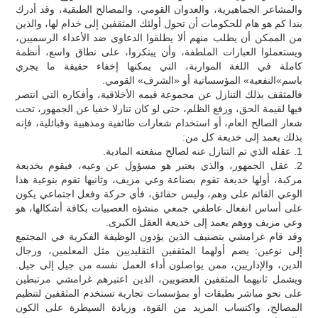
والمشاعر الجماهيرية، والعدوان القومي، والمصالح الطبقية، وقد أدرك
بندا كم هو هام للحكومات أن تحول أولئك المثقفين إلى خدام لها، والذين
من الممكن أن يطلب منهم ألا يطلقوا الدعاوى ضد الأعداء الرسميين،
ويستعملوا العبارات الملطفة، وأن يبتكروا، على نطاق واسع، أنظمة
كاملة في اللغة المواربة، التي يمكنها إخفاء حقيقة ما يجري
باسم»النفعية» المؤسساتية أو «الشرف» القومي.
فالمثقف بذلك التنازل عن مجموعة قيمه الأخلاقية، وأفكاره التي انتصر
فيها لقيمة الحق، ورفع الظلم، حتى لو كان تنازلا خفيا عن الجمهور، تحت
شعار الصالح العام، أو استخدام شعارات طائفية ومذهبية وقبائلية، فإنه
بذلك يعمد إلى خديعة كل من:
1. عقله الذي تم التنازل عنه لصالح منفعته المادية.
2. عقل الجمهور، والذي يعتبر هو مسؤول عن وعيه، فيقوم بخديعة
مركبة، أولها خديعة تقوم بصناعة وعي مزيف، وثانيها تقوم بنوعية هذا
الوعي القائم على وهم، وليس حقائق، فأي حركة وفعل اجتماعي يكون
على أساس انفعال عاطفي جمعي منشؤه العصبيات بكافة أشكالها، هو
وعي مزيف ووهم يعمد إلى خديعة العقل الكبرى.
وقد قام غرامشي بتصنيف الذين يؤدون الوظيفة الفكرية في المجتمع
إلى نوعين: يضم أولهما المثقفين التقليديين مثل المعلمين، ورجال
الدين، والإداريين، ممن يواصلون أداء العمل نفسه من جيل إلى جيل.
ويشمل ثانيهما المثقفين العضويين، الذين اعتبرهم غرامشي مرتبطين
على نحو مباشر بطبقات أو بمؤسسات تجارية تستخدم المثقفين لتنظيم
المصالح، واكتساب المزيد من القوة، وزيادة السيطرة على الكون