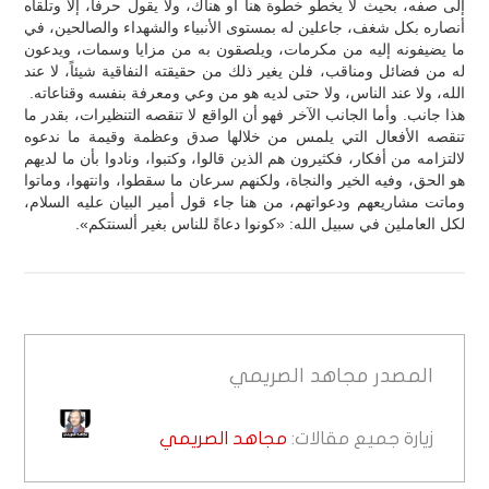
إلى صفه، بحيث لا يخطو خطوة هنا أو هناك، ولا يقول حرفاً، إلا وتلقاه
أنصاره بكل شغف، جاعلين له بمستوى الأنبياء والشهداء والصالحين، في
ما يضيفونه إليه من مكرمات، ويلصقون به من مزايا وسمات، ويدعون
له من فضائل ومناقب، فلن يغير ذلك من حقيقته النفاقية شيئاً، لا عند
الله، ولا عند الناس، ولا حتى لديه هو من وعي ومعرفة بنفسه وقناعاته.
هذا جانب. وأما الجانب الآخر فهو أن الواقع لا تنقصه التنظيرات، بقدر ما
تنقصه الأفعال التي يلمس من خلالها صدق وعظمة وقيمة ما ندعوه
لالتزامه من أفكار، فكثيرون هم الذين قالوا، وكتبوا، ونادوا بأن ما لديهم
هو الحق، وفيه الخير والنجاة، ولكنهم سرعان ما سقطوا، وانتهوا، وماتوا
وماتت مشاريعهم ودعواتهم، من هنا جاء قول أمير البيان عليه السلام،
لكل العاملين في سبيل الله: «كونوا دعاةً للناس بغير ألسنتكم».
المصدر
مجاهد الصريمي
زيارة جميع مقالات:
مجاهد الصريمي