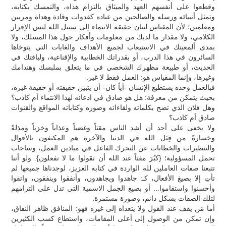
وقطعوا على أنفسهم العهد والميثاق بالتزام هداه، والتمسك بكتابه،
وتمثل أنبيائه ورسله والصالحين من عباده كقدوات وقادة وهداة ومربين
ومعلمين؛ لأن المقياس لبيان حقيقة الانتماء إلى سبيل الله ليس الإقرار
الكلامي، ولا مقدار ما لديك من معلومات وأفكار حول هذا المسلك، ولا
بمدى ألمعيتك في الاستيعاب لجميع الأهداف والغايات التي يتوخاها
السائرون في هذا الدرب، أو بقدراتك الخطابية والإقناعية، ولباقتك في
الحديث، أو طبيعة مظهرك الشخصي في ما يتعلق بملبسك وهندامك
وغيرها، وإنما المقياس هو: العمل فقط لا غير.
فبالعمل وحده يستطيع الإنسان -أياً كان- أن يتبين حقيقته أو حقيقة غيره،
بحيث يتمكن من معرفة: هل هو صادق في ادعائه لهذا الانتماء أم كاذب؟
وهل فلان الذي تضج بكلماته ولقاءاته وصوره وكتاباته المواقع والقنوات
صادق أم كاذب؟
ولا يخفى على أحد أن أشد الناس مقتاً وغضباً وعذاباً وخزياً ومذلةً
وخسارةً من قِبَل الله في الدنيا والآخرة هم المكتفون بالأقوال
والتنظيرات والخطابات عن التحرك الفاعل في ميادين العمل، وساحات
تحمل المسؤولية؛ {كبُرَ مقتاً عند الله أن تقولوا ما لا تفعلون}. ولو أننا
تتبعنا صفات العاملين لله الواردة في كتابه العزيز، لوجدناها جميعها لم
تأتِ إلا بصيغ الأفعال، كـ: جاهدوا ويجاهدون، وأنفقوا وينفقون، واتقوا
وأحسنوا واستقاموا... أو بصيغ الجمل الاسمية التي تدل على التزامهم
لتلك الصفات بشكل دائم، وصورة مستمرة.
أما مَن يقف عند القول ولا يتعداه إلى غيره فهو: المنافق ظاهر النفاق،
وإن تمكن من الوصول إلى أعلى المقامات، واستطاع كسب الكثيرين