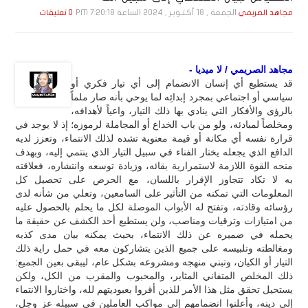
الجمعة , 18 أكـتـوبـر , 2024 الساعة 7:20:18 PM
مجاهد الصريمي
0 تعليقات
مجاهد الصريمي / لا ميديا -
قد يستطيع أي إنسان الانضمام إلى أي تيار فكري أو
سياسي أو اجتماعي بمجرد إبدائِه لما يوحي بأنه صار ملماً
بالرؤى والأفكار التي ينادي بها ذلك التيار، واعياً لأهدافه،
ومخلصاً لمبادئه، ولو من باب الخداع أو المجاملة لرموزه؛ إذ لا يوجد في
قرارة نفسه أي مكانة أو قيمة معنوية تشده لذلك الانتماء، وتعزز لديه
الدافع الذي يجعله يختار الفناء في سبيل التيار الذي ينتمي إليه، وبهدف
منحه القوة اللازمة لاستمرارية بقائه، وزيادة توسعه وانتشاره، فعلاقته
به لا تكاد تتجاوز الإقرار باللسان، مع الحرص على تحصيل كل
المعلومات التي تمكنه من التأثير على السامعين، وتعلي من شأنه لدى
رؤسائه وقادته، وتفتح له الأبواب الموصلة لكل ما يحلم بالحصول عليه
من امتيازات وترقيات ومناصب، ولن يستطيع أحد الكشف عن حقيقة ما
يحمله في ضميره عن ذلك الانتماء، بحيث يمكنه بيان مدى كذبه
ومغالطته وتلبيسه على جميع الذين يتشاركون معه في حمل راية ذلك
التيار أو الكيان، وتبني منهجه ومشروعه بشكل عام، ليبقى بعين الجميع:
ذلك المخلص المتفاني المثابر، والمحبوب والمقرب من الكل، ولكن
يستحيل تحقق مثل هذا الأمر للذين أقروا بعبوديتهم لله، واختاروا الانتماء
إلى دينه، وأعلنوا انضمامهم إلى مواكب العاملين في سبيله عز وجل،