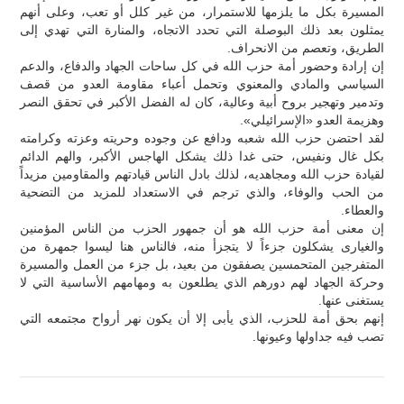
المسيرة بكل ما يلزمها للاستمرار، من غير كلل أو تعب، وعلى أنهم
يمثلون بعد ذلك البوصلة التي تحدد الاتجاه، والمنارة التي تهدي إلى
الطريق، وتعصم من الانحراف.
إن إرادة وحضور أمة حزب الله في كل ساحات الجهاد والدفاع، والدعم
السياسي والمادي والمعنوي وتحمل أعباء مقاومة العدو من قصف
وتدمير وتهجير بروح أبية وعالية، كان له الفضل الأكبر في تحقق النصر
وهزيمة العدو «الإسرائيلي».
لقد احتضن حزب الله شعبه ودافع عن وجوده وحريته وعزته وكرامته
بكل غال ونفيس، حتى غدا ذلك يشكل الهاجس الأكبر، والهم الدائم
لقيادة حزب الله ومجاهديه، لذلك بادل الناس قيادتهم والمقاومين مزيداً
من الحب والوفاء، والذي ترجم في الاستعداد للمزيد من التضحية
والعطاء.
إن معنى أمة حزب الله هو أن جمهور الحزب من الناس المؤمنين
والغيارى يشكلون جزءاً لا يتجزأ منه، فالناس هنا ليسوا جمهرة من
المتفرجين المتحمسين يصفقون من بعيد، بل جزء من العمل والمسيرة
وحركة الجهاد لهم دورهم الذي يطلعون به ومهامهم الأساسية التي لا
يستغنى عنها.
إنهم بحق أمة للحزب، الذي يأبى إلا أن يكون نهر أرواح مجتمعه التي
تصب فيه جداولها وعيونها.