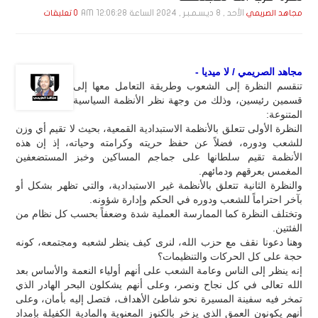
الأحد , 8 ديـسـمـبـر , 2024 الساعة 12:06:28 AM
مجاهد الصريمي
0 تعليقات
مجاهد الصريمي / لا ميديا -
تنقسم النظرة إلى الشعوب وطريقة التعامل معها إلى
قسمين رئيسين، وذلك من وجهة نظر الأنظمة السياسية
المتنوعة:
النظرة الأولى تتعلق بالأنظمة الاستبدادية القمعية، بحيث لا تقيم أي وزن
للشعب ودوره، فضلاً عن حفظ حريته وكرامته وحياته، إذ إن هذه
الأنظمة تقيم سلطانها على جماجم المساكين وخبز المستضعفين
المغمس بعرقهم ودمائهم.
والنظرة الثانية تتعلق بالأنظمة غير الاستبدادية، والتي تظهر بشكل أو
بآخر احتراماً للشعب ودوره في الحكم وإدارة شؤونه.
وتختلف النظرة كما الممارسة العملية شدة وضعفاً بحسب كل نظام من
الفئتين.
وهنا دعونا نقف مع حزب الله، لنرى كيف ينظر لشعبه ومجتمعه، كونه
حجة على كل الحركات والتنظيمات؟
إنه ينظر إلى الناس وعامة الشعب على أنهم أولياء النعمة والأساس بعد
الله تعالى في كل نجاح ونصر، وعلى أنهم يشكلون البحر الهادر الذي
تمخر فيه سفينة المسيرة نحو شاطئ الأهداف، فتصل إليه بأمان، وعلى
أنهم يكونون العمق الذي يزخر بالكنوز المعنوية والمادية الكفيلة بإمداد