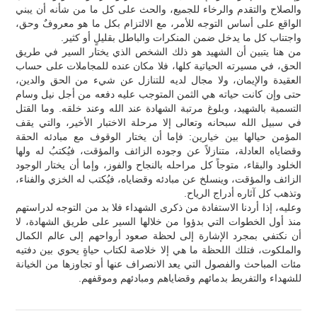
والصلاح والتقدم والرخاء للجميع، والحث على كل ما من شأنه أن يبني
الواقع على أساس التوجه للأمر، مع الالتزام بكل ما هو معروفٌ وحق،
واجتناب كل ما يدخل ضمن المنكرات والباطل بقليلٍ أو كثير.
من هنا يتبين أن الشهيد هو ذلك الشخص الذي يختار السير في طريق
الحق، في مسيرته الحياتية كلها، فلا مكان عنده للمجاملات على حساب
العقيدة والإيمان، ولا مجال لديه للتنازل عن شيء من الحق والدين،
حتى وإن كانت حياته هي الثمن المتوجب عليه دفعه من أجل نيل وسام
التسمية بالشهيد، وبلوغ مرتبة الشهادة عند الله وعند خلقه. وما القتل
في سبيل الله سبحانه وتعالى إلا مرحلة الاختبار الأخير، والتي يقف
المؤمن حيالها بين خيارين: فإما أن يختار الوقوف مع مبادئه الحقة
وقضاياه العادلة، متنازلاً عن وجوده الزائف والمؤقت، فيُكتبُ له ولها
الخلود والبقاء، متوجاً كل مراحله بالنجاح والفوز، وإما أن يختار الوجود
الزائف والمؤقت، وينسلخ عن مبادئه وقضاياه، فيُكتب له الخزي والفناء،
وتذهب كل آثاره أدراج الرياح.
وعليه، إذا أردنا الاستفادة من ذكرى الشهداء فلا بد من التوجه لدراستهم
منذ أول الخطوات التي بدؤوا من خلالها السير على طريق الشهادة، لا
أن نكتفي بمجرد الإشارة إلى لحظة صعود أرواحهم إلى عالم الكمال
والملكوت، فتلك اللحظة ما هي إلا خلاصة لكتاب حياةٍ يحوي بين دفتيه
مئات المباحث والفصول التي يعد الانصراف عنها أو تجاوزها من الخيانة
للشهداء والتفريط بدمائهم وقضاياهم ومبادئهم وموقفهم.