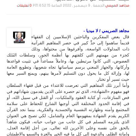
الجمعة , 9 ديـسـمـبـر , 2022 الساعة 6:52:15 PM
مجاهد الصريمي
0 تعليقات
مجاهد الصريمي / لا ميديا -
قال بعض المفكرين والباحثين الإسلاميين إن الفقهاء
قديماً ساهموا إلى حدٍّ كبير في حصر المفاهيم القرآنية
ذات المدلولات الواسعة، وأفرغوها من محتواها، وذلك
كجزء من مهمتهم التي كلفتهم بها أنظمة الجور، وسلطات المُلك
العضوض، التي كانوا مرتبطين بها، وعاملاً مساعداً في تثبيت قواعدها
وأركانها، والجهاز المعني برسم سياساتها تجاه شعوبها، وتطويع العامة
لها، وإزالة كل ما يحول دون التسليم لأمرها بينهم، ويمنع السير معها
حيث تسير أو تختار.
وأما أبرز تلك المفاهيم التي تعرضت للاعتداء من قبل فقهاء السلطان
فهو مفهوم «الشهادة»، الذي تم حصره على الذين يقدمون شهاداتهم في
فض المنازعات، أو كتابة العقود والملكيات، أو القتل في سبيل الله، أو
في إقامة الحدود المختلفة التي أوجبها الشارع للحفاظ على سلامة
المجتمع وأمنه وطهارته النفسية والجسدية والفكرية، بينما نجد القرآن
الكريم يقدم الشهادة بمفهومها العام والشامل، لكي تصبح هي العنوان
الذي يلتزمه المسلم في كل جانب من جوانب حياته، فيكون شاهداً
بالحق على نفسه وعلى الآخرين لله تعالى، من أجل إقامة العدل،
وإماتة الظلم، والدعوة إلى كل ما فيه الخير والعزة والسمو والاطمئنان