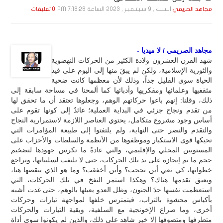
السبت , 9 سـبـتـمـبـر , 2023 الساعة 7:18:28 PM
مجاهد الصريمي
0 تعليقات
مجاهد الصريمي / لا ميديا -
شهد القرن العشرون ولادة الكثير من الحركات النهضوية
والثورية الإسلامية، ولكن لم يبقَ منها إلى اليوم على قيد
الحياة سوى القليل جداً، وذلك لأن معظمها كانت ضحية
مثقفيها وعلمائها ومفكريها وأدبائها كما ألمحنا في مساحة سابقة إلى
ذلك، وقلنا: إنهم باعوا حركاتهم الوهم، وجعلوها تعتقد أن ما تحقق لها
من تقدم ونجاح جزئي في البداية العملية؛ عائدٌ إلى كونها تقوم على
أساس وجود مشروع متكامل، يحتوي العناصر اللازمة لاستمرارية النجاح
والتقدم والنصر حتى النهاية، ولم يلتفتوا إلى طبيعة المؤامرات التي
تحيكها قوى الاستكبار وموظفوها من الأنظمة والسلطات والأحزاب على
المستويين المحلي والإقليمي، والتي عادةً ما تكرس جهودها لتضخيم
حجم ما تم إنجازه على يد تلك الحركات، حتى لا تلتفت لسلبياتها، وتراجع
خطواتها، كي تعي أين نجحت؟ وأين أخفقت؟ وما هو الذي ينقصها هنا،
ويعيق تقدمها هناك؟ وهكذا استمر النفخ في تلك الحركات، التي
استعظمت نفسها حدَ الجنون، وظل العدو يعبئها بالوهم، حتى غدت أشبه
بأكياس محشوة بالتراب، فيتمترس خلفها لمواجهة تيارات وحركات
أخرى، وما صراع الإخونجية مع السلفية، وبقية التيارات والحركات
متطرفها ومتصوفها إلا خير شاهد على ذلك، والذين لم يكونوا سوى أداة