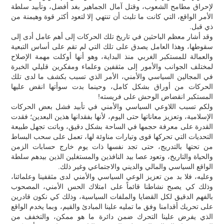
لإحراق مطامح الشعوب، وقتل آمال الجماهير بغد أفضل، وتأبيد سلطة
الأمر الواقع، التي كانت ما تلبث أن تنتهي إلا لتعود أكثر قوة وهيمنة من
ذي قبل.
وقد أشار معظم الباحثين في تاريخ تلك الحركات إلى أهم عامل أدى إلى
سقوطها، وهذا العامل يصدق على تلك التي لم تقم على أساس التبعية
والعمالة للمستكبر الغربي منذ البداية، وهو أنها أوكلت مهمة الإصلاح
لمختلف الجوانب والأمور إلى مثقفين وعلماء ومفكرين قليلي الخبرة
في المجالين السياسي والأمني، الأمر الذي تسبب بكشف ما لدى تلك
الحركات من أوراق بشكل كامل، وحينما بدت سوأتها انقض عليها
المستكبر انقضاض الوحش على فريسته!
ولكم تسبب اللاوعي السياسي والأمني في تأبيد فشل بعض الحركات
الإسلامية، وتعزيز معاناتها حتى اليوم، لأنها بفقدانها هذين البعدين؛ فقدت
القدرة على معرفة حجمها في الساحة بشكل دقيق، وباتت تجهل طبيعة
التحديات التي تحركها قوى وتيارات مناوئة لها، تعمل على سحب البساط
من تحتها بالتدريج، حتى تجد نفسها ذات يوم خارج حسابات الزمن
والحياة والتاريخ، وتعود عصا بيد النافذين والمستغلين الذين بيدهم سلطة
الواقع السياسي والمالي والديني والاجتماعي وغير ذلك.
وعليه، فلا بد من تعزيز الوعي السياسي والأمني لدى مثقفينا وعلمائنا،
وذلك كي يصبح نشاطنا قائماً على امتلاك الحس الأمني، المصحوب
بالفهم الدقيق لكل القضايا والملفات السياسية، وذلك كي نكون قادرين
على تحريك أقدامنا وفق ما تمليه علينا المبادئ والقيم، وبما يخدم الواقع
الذي يفرض علينا التحرك ضمن دائرة ما هو ممكن، والتخفف من