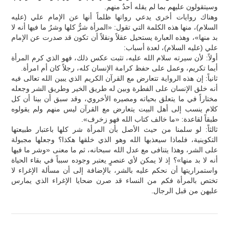
وسيتقولون عليهم بما لم يقله أحدٌ منهم.
وهناك روايات أخرى يدعي رواتها ظلماً أنها عن الإمام علي (عليه
السلام)، منها هذه الكلمة التي تقول: «المرأة شرُّ كلها وشرُ ما فيها أنه لا
بد منها»، وهذه العبارة يستحيل عقلاً ونقلاً أن تكون قد صدرت عن الإمام
علي (عليه السلام)، لعدة أسباب:
أولاً: لأن سيرته سلام الله عليه، تثبت عكس ذلك، فهو الذي كرم المرأة
أيما تكريم، وعمل على حفظ كرامة الإنسان كله، رجلاً كان أم امرأة.
ثانياً: إن هذه الرواية تتعارض مع القرآن الكريم الذي يبين الله تعالى فيه
أنه خلق الإنسان على الفطرة وبين له طريق الخير وطريق الشر وجعله
مختاراً في ما يتعلق بحياته ومصيره الأخروي، وقد سبق أن بينا أن كل
كلام ينسب إلى أهل البيت يتعارض مع القرآن ليس منهم ولم يقولوه
طبقاً لقاعدة: «ما خالف كتاب الله فهو زخرف».
ثالثاً: لو سلمنا من حيث الأصل بأن المرأة شر كلها باعتبار طبيعتها
التكوينية، فلماذا سيعذبها الله وهو الذي خلقها هكذا؟ وجعلها مجبولة
على الشر، وهذا يتنافى مع عدل الله سبحانه، ثم ما معنى «وشر ما فيها
أنه لا بد منها»؟ إذ لا يمكن لأي عنصرٍ يعتبر وجوده سبباً في بقاء الحياة
واستمراريتها أن نحكم عليه بالشر، بالإضافة إلى أن مسألة الإغراء لا
تختص بالمرأة فكم من النساء قد صرن ضحايا الإغراء الذي يمارس
عليهن من قبل الرجال.