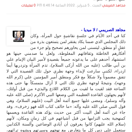
السبت , 5 فـبـرايـر , 2022 الساعة 6:46:14 PM
مجاهد الصريمي
0 تعليقات
مجاهد الصريمي / لا ميديا -
كنا في أحد الأيام في جلسةٍ نقاشيةٍ حول المرأة، وكان
ذلك المجلس الذي ضمنا يكاد يفتقر لمن يتمتعون بذرة من
عقلٍ أو منطق، ليتسنى لمن يحاورهم تصحيح ولو جزء من
أفكارهم الخاطئة وثقافاتهم المغلوطة، ولعل ما صدمني حينها هو
استشهاد أحدهم على ما يدعونه جميعاً بقصيدةٍ لأمير البيان الإمام علي
بن أبي طالب (عليه من الله أزكى السلام)، تذم المرأة وتزدريها أيما
ازدراء، لكنني سارعت لإبداء وجهة نظري حول تلك القصيدة التي لا
تتفق مضموناً ولا شكلاً مع فكر ومنطق أمير المؤمنين علي (كرم الله
وجهه)، ونتيجةً لوجهة نظري تلك التي لا أزال متمسكاً بها حتى هذه
الساعة فقد لقيت ما لقيت من الكلام اللاذع والبذيء من قبل أولئك،
لأنهم يجهلون القاعدة العظيمة التي وضعها النبي الأكرم (صلى الله عليه
وآله وسلم)، ومضى عليها جميع أئمة أهل البيت (عليهم السلام)، وهي
قول النبي صلى الله عليه وآله: «ما خالف كتاب الله فهو زخرف». وقد
جاء عن أئمة أهل البيت أكثر من حديث يؤكد هذه القاعدة ويعممها
كمنهجية يجب التزامها من قبل أشياعهم في كل زمانٍ ومكان، لأنهم
(سلام الله عليهم) كانوا يعرفون أن أيادي الوضاعين وألسنة الكذابين
ستعمل على دس كل ما يتعارض مع نهجهم وسيرتهم ويشوه تراثهم،