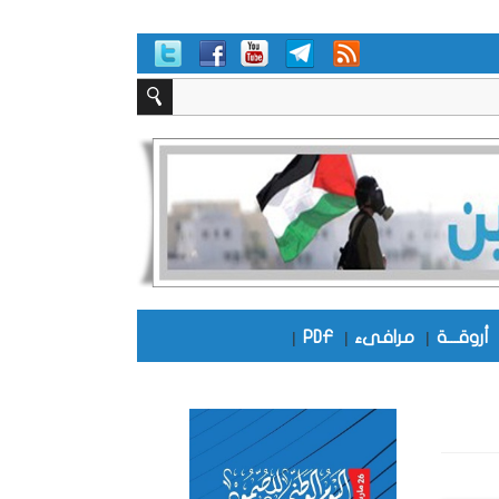
أروقـــة
|
مرافىء
|
PDF
|