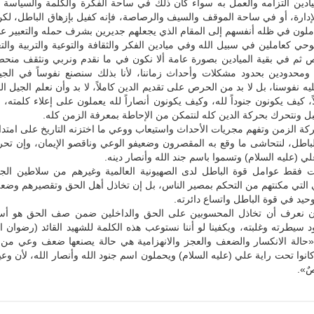
ادين التزامه والعمل به سواء كان ذلك في ساحة الفكرة والكلمة والسياسة و
الإدارة، أو في ساحة الموقف والسيف والرصاصة، فإنه كفيل بإزهاق الباطل، ل
ملون في ظله أنفسهم إلى المقام الذي يجعلهم جديرين بشرف حمله والتعبير عن
حي كعاملين في سبيل الله وفي ميادين الفكر والثقافة والتوعية والتربية والت
ثم في بقية الميادين بصورة عامة ألا نكون في ما نقدم ونربي ونثقف منح
 ومحدودين بحدود مشكلات وأحداث زماننا، لأنا بذلك سنصنع نفوساً في الجيل
ه نفوسنا، بل لا بد من الحرص على تقديم الدين كاملاً، لا بد وأن نعلم الجيل ا
ً، كيف يكونون جنوداً لله، وكيف يكونون أنصاراً لله يعملون على إعلاء كلمته، 
ل ونتحرك بحركة الدين كله لنتمكن من الإحاطة بمعرفة الزمن كله.
حركة الزمن وتفهم مجريات الأحداث واستيعاب ووعي ما اختزنه التاريخ على امتدا
لباطل، لنتحاشى ما وقع به المقصرون وضعيفو الوعي وناقصو الإيمان، وإن تح
لي (عليه السلام) وتسموا باسم جند الله وأنصار دينه.
ست فقط عوامل قوة الباطل لدى الصهيونية العالمية وغيرهم من سلاطين الج
ي التي مكنتهم من التحكم بمصير الناس، بل إن تخاذل أهل الحق وتقصيرهم وض
وحيد في قوة الباطل واتساع دائرته.
 أن نعرف أن تخاذل المحسوبين على الحق والداخلين ضمن صف الحق هو أ
 سيطرته وغلبته، ويكفينا لو أننا نستوعب هذه الكلمة للشهيد القائد (رضوان ال
حالة الانكسار والضعف والعجز والانهزامية هي حالة يصنعها ضعف وعي من 
انوا تحت راية علي (عليه السلام) ويحملون اسم جنود الله وأنصار الله، لأن وعي
صٌ».