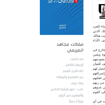
اء للفرد
ك الذين
يت هنالك
 الأداء
مقالات مجاهد
لخارج في
الصريمي
ة ويقين
بين زمنين..
عبوديتهم
ف للعيان
الإنسان الكامل
حصل لهم
ذلك الدين القيم
إسرافهم
بين المزاجيةِ والرسالة
ن غفلتهم
 من ربهم
رماد حرف
لى عدوهم
«لاء».. صور قيامة الحادي
لى القوم
والعشرين من أيلول
ه في أي
ثواراً لا تجاراً