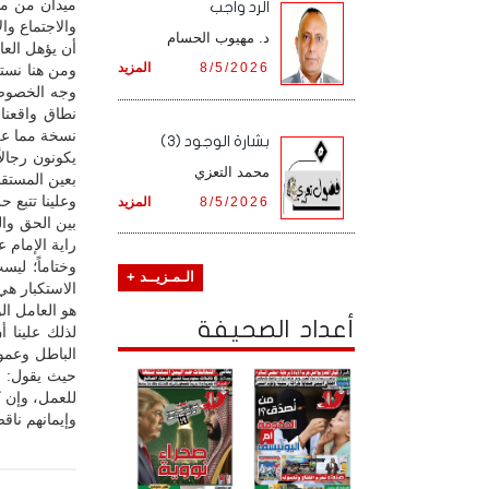
ميدان من مي
الرد واجب
والاجتماع و
د. مهيوب الحسام
أن يؤهل العا
8/5/2026
المزيد
ومن هنا نستو
وجه الخصوص 
نطاق واقعنا
نسخة مما علي
بشارة الوجود (3)
يكونون رجالا
محمد التعزي
بعين المستقب
وعلينا تتبع 
8/5/2026
المزيد
بين الحق وا
راية الإمام ع
وختاماً؛ لي
الـمـزيــد +
الاستكبار ه
هو العامل ال
أعداد الصحيفة
لذلك علينا
الباطل وعمود
حيث يقول: «
للعمل، وإن ك
وإيمانهم ناق