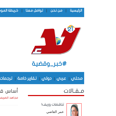
|
|
|
الرئيسية
من نحن
تواصل معنا
خريطة المو
#خبر_وقضية
محلي
|
عربي
|
دولي
|
تقارير خاصة
|
ترجمات
مـقـالات
أساس قوة
مجاهد الصريم
تناقضات وزيف!
عمر القاضي