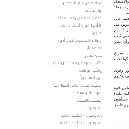
الاقتصاد
قصاصة من حنايا الكادحين
كن بشرط:
برزخ من قش
ه.
أجنة يزيدية في رحم الغفلة
عليم على
صرين في
21 أيلول ثورة أحيتنا لا ذكرى
 القادم
نحييها
لفتي كيف
الإعلام المسموع تنوع أدوار
وأن ننظر
وقلة ثمار
د الصراع
شَدْو البنادق
ركوا تحت
«21 سبتمبر» أثيرٌ فقد الأثر والتأثير
ور وقوى
رواسب الوصاية
عف وعيهم
إني آنست نوراً
الشهيد القائد.. فاعل أفعال زمن
ساس قوة
العزة حالاً واستقبالاً
له عليه)
ينطلقون
العملاء والعلماء
هم قاصرٌ
ورد ومورد
ورد ومورد «الحلقة الثانية»
ورد ومورد «الحلقة الثالثة»