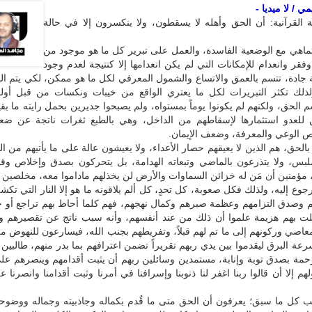
 / لا ميديا -
فة القرآنية: أن الحق وأهله لا يسقطون، ولا ينكسرون إلا في حالة
تماهي مع الوضعية الفاسدة، والعمل على تبرير كل ما هو موجود من
قر وانعدام للإمكانات التي لم يكن انعدامها إلا كنتيجة لعدم وجود
جادة، تتسم بالعمق والاتساع والشمول المعرفي لكل ما هو ممكن، لكي يتم البن
لذلك تكثر التبريرات لكل ما يعتري الواقع من خيبات ونكسات من قبل أولئ
 الحق، ولكنهم لم يكونوا يوماً بمستواه، ولم يصبحوا جديرين بحمل رايته ما بق
للعدو استثمارها لإسقاطهم من الداخل، وهي بالطبع ثغرات ناتجة عن ضعف
ص الوعي والمعرفة، وضعف الإيمان.
بالحق، هم الذين لا يعيقهم حصار الأعداء، ولا يعيشون عالة على ما يأتيهم من ا
لبس، ولا يتذرعون بالماضي وتبعاته الهدامة، بل يتحركون بصدق وإخلاص وقو
ع، مؤمنين أن مَن له خزائن السماوات والأرض لن يخذلهم ماداموا معه، مخلصين ب
رجوع إليه، ولذلك فكل صعوبة، كل تحدٍ، كل ألم يلاقونه ما هو إلا النار التي تكش
م وصدق التزامهم وعظمة صبرهم وكمال نهجهم، فهم كلما أحاط بهم تراجع أو 
لت بهم هزيمة علموا أن ذلك من عند أنفسهم، وأنه سبب ناتج عن تقصيرهم و
معاصي وركونهم إلى ما تم لهم قبلاً، وتفريطهم بجنب الله، فيسارعون للنهوض م
عة البرق ليقدموا بين يدي ربهم تقريراً تضمن اعترافهم بما بدر منهم، طالبين
رحمة بصدق توبة وإنابة، مستمدين وسائلين ربهم أن يثبت أقدامهم وينصرهم ع
هم إلا أن قالوا ربنا اغفر لنا ذنوبنا وإسرافنا في أمرنا وثبت أقدامنا وانصرنا ع
ب كل ما سبق؛ يعرفون أن الحق متى ما قُدم بكماله وجاذبيته وجماله ووضوح