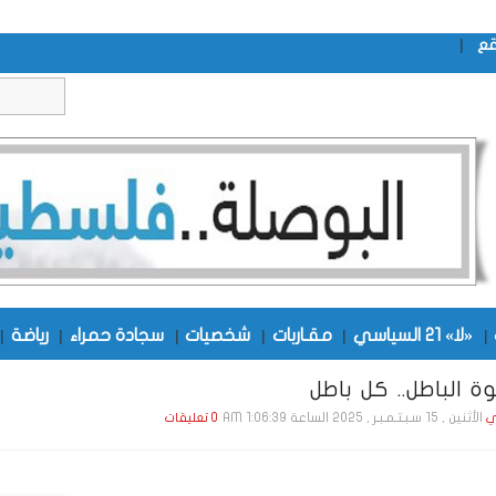
|
قع
|
«لا» 21 السياسي
|
مقـاربات
|
شخصيات
|
سجادة حمراء
|
رياضة
|
 الباطل.. كل باطل
الأثنين , 15 سـبـتـمـبـر , 2025 الساعة 1:06:39 AM
ي
0 تعليقات