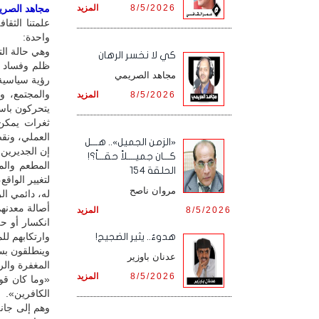
8/5/2026
المزيد
مجاهد الصريمي
علمتنا الثقا
واحدة:
وهي حالة ال
كي لا نخسر الرهان
ظلم وفساد وف
مجاهد الصريمي
رؤية سياسية 
والمجتمع، و
8/5/2026
المزيد
يتحركون باسم
ثغرات يمكن 
العملي، ونق
«الزمن الجميل».. هـــل
إن الجديرين 
كـــان جميــــلاً حقـــاً؟!
المطعم والم
الحلقة 154
لتغيير الواق
مروان ناصح
له، دائمي ال
أصالة معدنه
8/5/2026
المزيد
انكسار أو ح
وارتكابهم لل
هدوءٌ.. يثير الضجيج!
وينطلقون بسر
عدنان باوزير
المغفرة وال
8/5/2026
المزيد
«وما كان قول
الكافرين».
وهم إلى جان