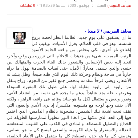
السبت , 10 يـونـيـو , 2023 الساعة 8:25:39 PM
مجاهد الصريمي
0 تعليقات
مجاهد الصريمي / لا ميديا -
ما إن يستفيق على يومٍ جديد، لطالما انتظر لحظة بزوغ
شمسه، وهو في قلب الظلام، يغزل الأمنيات، ويغيب في
إغفاءةٍ تلو أخرى، لكي يتخلص من واقعه الجامد الأسود
الرتيب المميت، بشيء من هدهدات الأحلام، التي تزوره بين وقتٍ وآخر،
لتعيد إليه بعض الإحساس والشعور بذلك البناء الخرب والمتهالك بين
جنبيه، والذي يسمى مجازاً: الأمل، حتى يُصاب بالصدمة لهول ما يراه
جارياً في ساحة ونظام وحركة ذلك اليوم الذي ظنه صبحاً، وظل ينشد له
الأشعار، ويغني فرحاً بمقدمه بمحضر جمعٍ غفير من النجوم، وراح ينتقل
من زاوية إلى زاوية مقابلة لها، على طول تلك المقبرة السوداء
وعرضها، عله يجد شاهداً يدعم ما يجده في نفسه من انشداد للآتي،
ونفور وبغض واستثقال لكل ما هو سائد وقائم في واقعه الراهن، ولكنه
الآن يقف وجهاً لوجه مع منشوده، منكسراً، إذ يرى الأيدي والعيون التي
تقف تحت أشعة تلك الشمس، مشحونة بالظلام الدامس، الذي اختمر
فيها إلى الحد الذي مكنها من اتخاذ النور مظهراً لممارستها الطويلة في
الخداع والتضليل للبسطاء، والتمادي في الكذب على القلوب المتعطشة
للعدالة والاستقرار والحياة الكريمة، والسعي لمسخ كل ما هو إنساني،
وتزييف كل ما هو حق، وتسطيح كل ما يشتمل على الأبعاد الخلقية،