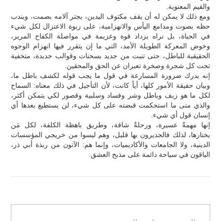
والقيم المعنوية.
ومع ذلك لا يمكن له أن يقف مكتوف اليدين، يجتر آلامه بصمت، ويندب
حظه بصوت ومدامع اليأس والانهزامية، على ربوة الاعتزال لكل شيء
في الحياة، بل نراه يزداد قوة وعزيمة في مواصلة الكفاح المرير،
وخوض المعركة الطويلة الأمد، التي ما إن يتقرر فيها انهزام الوجوه
الحقيقية للباطل، حتى تنبت من جديد بسحنات وقوالب جديدة، متخفية
تحت كل شجرة وصخرة تعبران عن الحق والمحقين.
إنه يدرك ضرورة المسارعة في قول ما يجب قوله لكشف باطل ما،
وبيان حقيقة الأمور كلها، أياً كانت، لأن التأجيل في ذلك معناه: السماح
لكل ما هو زيف وباطل وشر وفساد وسلبية وقصور لكي يتمكن أكثر،
والذي متى ما استحكمت قبضته على كل شيء، لن يستطيع بعدها أي
إنسان قول أي شيء.
إنها مهمةٌ عسيرة، ورحلةٌ شاقة، وطريق باهظة الكلفة، لكل مَن
يختارها، لذلك فالجديرون بها قليل، وهم ليسوا من خريجي المؤسسات
الدينية، ولا الجامعات والأكاديميات، وإنما هم: الآتون من ربذة أبي ذر،
الباقون في سياحة دائمة على مذبح العشق.